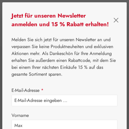
Zum Hauptinhalt springen
Jetzt für unseren Newsletter
anmelden und 15 % Rabatt erhalten!
0
Werkzeugleiste anzeigen
Du hast 0 Produkte
Melden Sie sich jetzt für unseren Newsletter an und
verpassen Sie keine Produktneuheiten und exklusiven
Aktionen mehr. Als Dankeschön für Ihre Anmeldung
⌂
Pater Severin Naturprodukte
Spezialitäten
erhalten Sie außerdem einen Rabattcode, mit dem Sie
Flohsamenschalen
bei einem Ihrer nächsten Einkäufe 15 % auf das
gesamte Sortiment sparen.
Kapseln
E-Mail-Adresse
*
Vorname