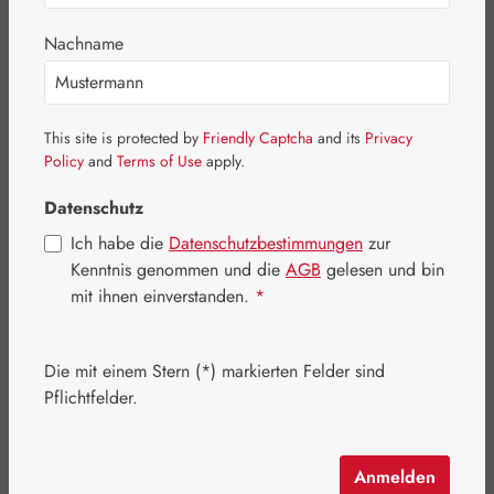
Bildergalerie überspringen
Nachname
This site is protected by
Friendly Captcha
and its
Privacy
Policy
and
Terms of Use
apply.
Datenschutz
Ich habe die
Datenschutzbestimmungen
zur
Kenntnis genommen und die
AGB
gelesen und bin
mit ihnen einverstanden.
*
Die mit einem Stern (*) markierten Felder sind
Pflichtfelder.
Regulärer Preis:
7,50 €
Inhalt:
30 Stück
(0,25 € / 1 Stück)
Preise inkl. MwSt. zzgl. Versandkosten
Anmelden