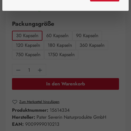
Artikel auf Lager.
auswählen
Packungsgröße
30 Kapseln
60 Kapseln
90 Kapseln
120 Kapseln
180 Kapseln
360 Kapseln
750 Kapseln
1750 Kapseln
Produkt Anzahl: Gib den gewünschten Wert e
In den Warenkorb
Zum Merkzettel hinzufügen
Produktnummer:
15614334
Hersteller:
Pater Severin Naturprodukte GmbH
EAN:
9009999010213