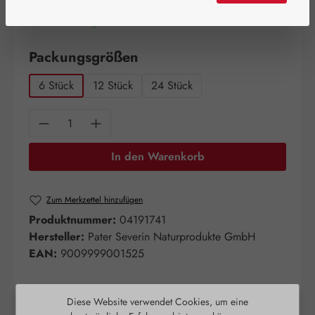
Artikel auf Lager.
auswählen
Packungsgrößen
6 Stück
12 Stück
24 Stück
Produkt Anzahl: Gib den gewünschten Wert e
In den Warenkorb
Zum Merkzettel hinzufügen
Produktnummer:
04191741
Hersteller:
Pater Severin Naturprodukte GmbH
EAN:
9009999001525
Diese Website verwendet Cookies, um eine