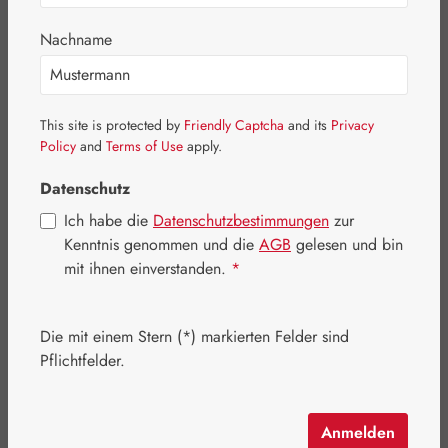
Bildergalerie überspringen
Nachname
This site is protected by
Friendly Captcha
and its
Privacy
Policy
and
Terms of Use
apply.
Datenschutz
Ich habe die
Datenschutzbestimmungen
zur
Kenntnis genommen und die
AGB
gelesen und bin
mit ihnen einverstanden.
*
Die mit einem Stern (*) markierten Felder sind
Pflichtfelder.
Regulärer Preis:
9,50 €
Inhalt:
6 Stück
(1,58 € / 1 Stück)
Preise inkl. MwSt. zzgl. Versandkosten
Anmelden