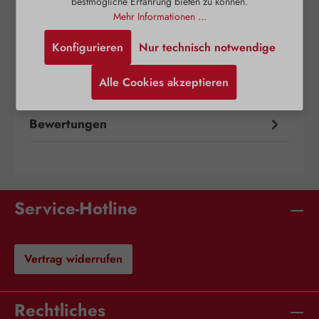
bestmögliche Erfahrung bieten zu können.
Mehr Informationen ...
Beschreibung
Konfigurieren
Nur technisch notwendige
Teebaumöl-Vaginalsupp enthalten Teebaumöl in
einer Zäpfchengrundlage. Das Produkt ist
Alle Cookies akzeptieren
geeignet für die Vaginalhygiene. Als h…
Mehr
Bewertungen
Service-Hotline
Vertrag widerrufen
Rechtliches