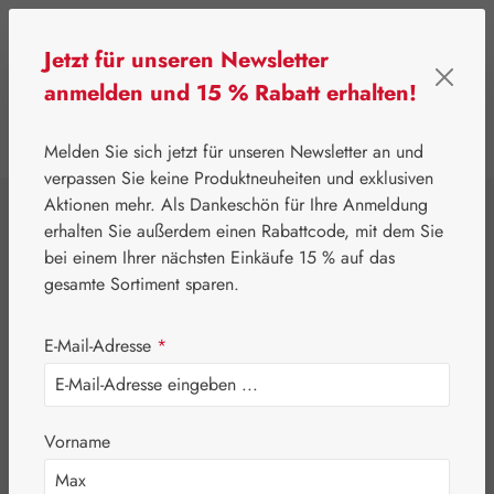
Zum Hauptinhalt springen
Jetzt für unseren Newsletter
anmelden und 15 % Rabatt erhalten!
0
Werkzeugleiste anzeigen
Du hast 0 Produkte
Melden Sie sich jetzt für unseren Newsletter an und
verpassen Sie keine Produktneuheiten und exklusiven
Aktionen mehr. Als Dankeschön für Ihre Anmeldung
⌂
Pater Severin Naturprodukte
Zäpfchen
erhalten Sie außerdem einen Rabattcode, mit dem Sie
Teebaumöl
bei einem Ihrer nächsten Einkäufe 15 % auf das
gesamte Sortiment sparen.
Vaginalsuppositorien
E-Mail-Adresse
*
Vorname