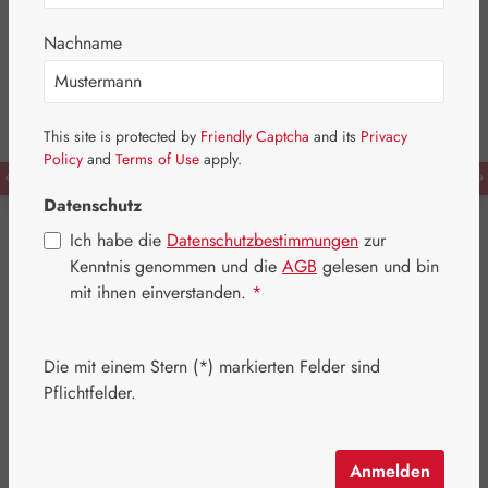
Nachname
This site is protected by
Friendly Captcha
and its
Privacy
Policy
and
Terms of Use
apply.
Datenschutz
Mehr Vitalität, mehr
Ich habe die
Datenschutzbestimmungen
zur
Kenntnis genommen und die
AGB
gelesen und bin
Leben.
mit ihnen einverstanden.
*
Mit den richtigen Nährstoffen bleiben Sie in Bewegung
Die mit einem Stern (*) markierten Felder sind
und meistern Ihren Alltag mit Leichtigkeit. Vertrauen Sie
Pflichtfelder.
auf unsere Qualität und Expertise und entdecken Sie
eines der umfassendsten Portfolios an
Nahrungsergänzungsmitteln in Europa.
Anmelden