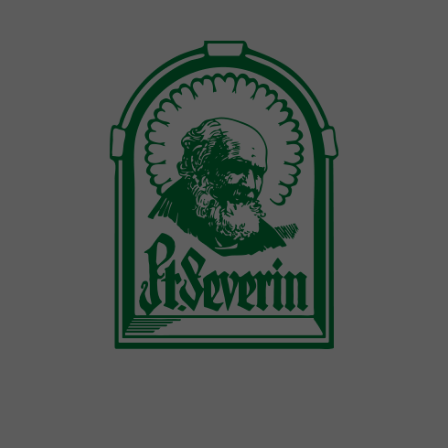
vollständig auflösen. Glutenfrei. Lactosefrei. Hefefrei.