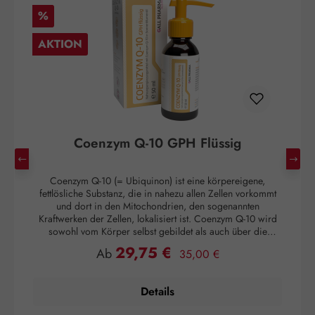
Rabatt
R
%
AKTION
Coenzym Q-10 GPH Flüssig
Coenzym Q-10 (= Ubiquinon) ist eine körpereigene,
D
fettlösliche Substanz, die in nahezu allen Zellen vorkommt
und dort in den Mitochondrien, den sogenannten
ü
Kraftwerken der Zellen, lokalisiert ist. Coenzym Q-10 wird
sowohl vom Körper selbst gebildet als auch über die
V
Nahrung aufgenommen. Lebensmittel mit nennenswerten
29,75 €
Regulärer Preis:
Verkaufspreis:
Ab
35,00 €
Mengen an Coenzym Q-10 sind vor allem Innereien wie
an
Herz, Leber, Niere und Gehirn, die heute jedoch seltener
verzehrt werden. Leider nimmt mit zunehmendem Alter die
Details
Fähigkeit des Körpers, Coenzym Q-10 zu produzieren, ab.
Auch dauerhafte Belastungen und bestimmte