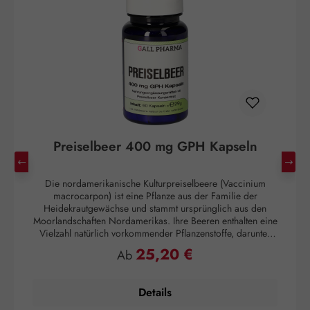
Preiselbeer 400 mg GPH Kapseln
Die nordamerikanische Kulturpreiselbeere (Vaccinium
Di
macrocarpon) ist eine Pflanze aus der Familie der
Heidekrautgewächse und stammt ursprünglich aus den
Moorlandschaften Nordamerikas. Ihre Beeren enthalten eine
Vielzahl natürlich vorkommender Pflanzenstoffe, darunter
Phenolsäuren, Anthocyane, Flavonoide, Flavone, organische
25,20 €
Regulärer Preis:
Ab
Säuren sowie Proanthocyanidine (PACs), eine Gruppe
sekundärer Pflanzenstoffe, die charakteristisch für
Cranberrys sind. Preiselbeer 400 mg GPH Kapseln
Details
enthalten hochwertiges Cranberry-Extrakt und sind auf einen
C
Gehalt von 1 % Proanthocyanidinen (PACs) standardisiert.
d