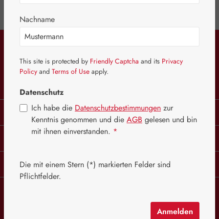
Nachname
Diese Website verwendet Cookies, um eine
bestmögliche Erfahrung bieten zu können.
Service-Hotline
Mehr Informationen ...
This site is protected by
Friendly Captcha
and its
Privacy
Konfigurieren
Nur technisch notwendige
Policy
and
Terms of Use
apply.
Vertrag widerrufen
Alle Cookies akzeptieren
Datenschutz
Ich habe die
Datenschutzbestimmungen
zur
Rechtliches
Kenntnis genommen und die
AGB
gelesen und bin
mit ihnen einverstanden.
*
Informationen
Firmenkunden
Die mit einem Stern (*) markierten Felder sind
Pflichtfelder.
Alle Preise inkl. gesetzl. Mehrwertsteuer zzgl.
Versandkosten
und ggf.
Nachnahmegebühren, wenn nicht anders angegeben.
Anmelden