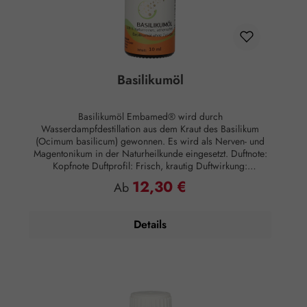
Basilikumöl
Basilikumöl Embamed® wird durch
Wasserdampfdestillation aus dem Kraut des Basilikum
(Ocimum basilicum) gewonnen. Es wird als Nerven- und
Magentonikum in der Naturheilkunde eingesetzt. Duftnote:
Kopfnote Duftprofil: Frisch, krautig Duftwirkung:
Vitalisierend Hautwirkung: Entzündungshemmend
12,30 €
Regulärer Preis:
Ab
Anwendung: Kosmetikum zur Aromapflege der Haut
Anwendungsempfehlung: Maximal 10 Tropfen auf 3
Esslöffel Salz für ein Vollbad Zusammensetzung: 100 %
Details
naturreines, ätherisches Basilikumöl ohne Zusätze.