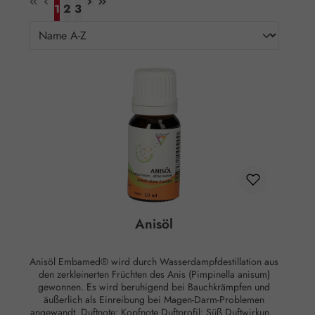
1
2
3
Seite
Seite
Seite
Anisöl
Anisöl Embamed® wird durch Wasserdampfdestillation aus
den zerkleinerten Früchten des Anis (Pimpinella anisum)
gewonnen. Es wird beruhigend bei Bauchkrämpfen und
äußerlich als Einreibung bei Magen-Darm-Problemen
angewandt. Duftnote: Kopfnote Duftprofil: Süß Duftwirkung: