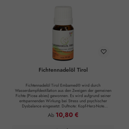
Fichtennadelöl Tirol
Fichtennadelöl Tirol Embamed® wird durch
Wasserdampfdestillation aus den Zweigen der gemeinen
Fichte (Picea abies) gewonnen. Es wird aufgrund seiner
entspannenden Wirkung bei Stress und psychischer
Dysbalance eingesetzt. Duftnote: Kopf-Herz-Note
Hautwirkung: Entzündungshemmend Anwendung:
10,80 €
Regulärer Preis:
Ab
Kosmetikum zur Aromapflege der Haut
Anwendungsempfehlung: Maximal 10 Tropfen auf 50 ml
Mandelöl Zusammensetzung: 100 % naturreines, ätherisches