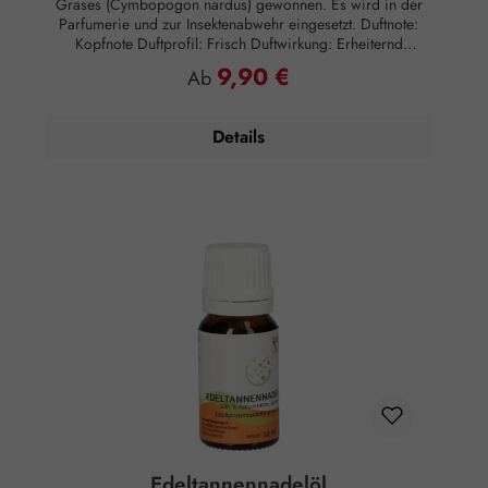
Grases (Cymbopogon nardus) gewonnen. Es wird in der
Parfumerie und zur Insektenabwehr eingesetzt. Duftnote:
Kopfnote Duftprofil: Frisch Duftwirkung: Erheiternd
Anwendung: Kosmetikum zur Aromapflege der Haut
9,90 €
Regulärer Preis:
Ab
Anwendungsempfehlung: Maximal 15 Tropfen auf 50 ml
Mandelöl Zusammensetzung: 100 % naturreines, ätherisches
Citronellaöl ohne Zusätze.
Details
Edeltannennadelöl