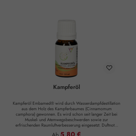
naturreines, ätherisches Kamillenöl ohne Zusätze.
Kampferöl
Kampferöl Embamed® wird durch Wasserdampfdestillation
aus dem Holz des Kampferbaumes (Cinnamomum
camphora) gewonnen. Es wird schon seit langer Zeit bei
Muskel- und Atemwegsbeschwerden sowie zur
erfrischenden Raumluftverbesserung eingesetzt. Duftnote:
Kopfnote Duftprofil: Frisch Anwendung: Kosmetikum zur
5,80 €
Regulärer Preis:
Ab