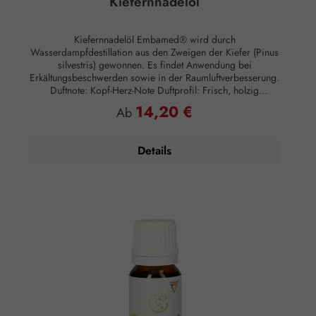
Kiefernnadelöl
Kiefernnadelöl Embamed® wird durch
Wasserdampfdestillation aus den Zweigen der Kiefer (Pinus
silvestris) gewonnen. Es findet Anwendung bei
Erkältungsbeschwerden sowie in der Raumluftverbesserung.
Duftnote: Kopf-Herz-Note Duftprofil: Frisch, holzig
Duftwirkung: Vitalisierend Hautwirkung:
14,20 €
Regulärer Preis:
Ab
Entzündungshemmend Anwendungsempfehlung:
Kosmetikum zur Aromapflege der Haut Verzehrempfehlung:
Maximal 14 Tropfen auf 50 ml Mandelöl Zusammensetzung:
Details
100 % naturreines, ätherisches Kiefernnadelöl ohne Zusätze.