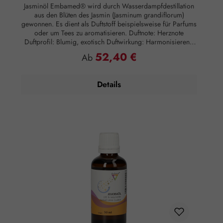
Jasminöl Embamed® wird durch Wasserdampfdestillation
aus den Blüten des Jasmin (Jasminum grandiflorum)
gewonnen. Es dient als Duftstoff beispielsweise für Parfums
oder um Tees zu aromatisieren. Duftnote: Herznote
Duftprofil: Blumig, exotisch Duftwirkung: Harmonisierend
Hautwirkung: Hautberuhigend Anwendung: Kosmetikum zur
52,40 €
Regulärer Preis:
Ab
Aromapflege der Haut Anwendungsempfehlung: Maximal 5
Tropfen auf 50 ml Mandelöl Zusammensetzung: 100 %
naturreines, ätherisches Jasminöl ohne Zusätze.
Details