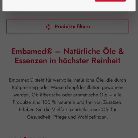
Produkte filtern
Embamed® – Natürliche Öle &
Essenzen in höchster Reinheit
Embamed® steht für wertvolle, natürliche Öle, die durch
Kaltpressung oder Wasserdampfdestillation gewonnen
werden. Ob ätherische oder aromatische Öle – alle
Produkte sind 100 % naturrein und frei von Zusätzen.
Erleben Sie die Vielfalt naturbelassener Öle für
Gesundheit, Pflege und Wohlbefinden.