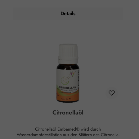
Eukalyptusnote Hautwirkung: Entzündungshemmend
Anwendung: Kosmetikum zur Aromapflege der Haut
Details
Anwendungsempfehlung: Maximal 15 Tropfen auf 50 ml
Johanniskrautöl für ein Erkältungsbalsam Zusammensetzung:
100 % naturreines, ätherisches Cajeputöl ohne Zusätze.
Citronellaöl
Citronellaöl Embamed® wird durch
Wasserdampfdestillation aus den Blättern des Citronella-