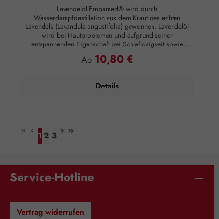
Lavendelöl Embamed® wird durch
Wasserdampfdestillation aus dem Kraut des echten
Lavendels (Lavandula angustifolia) gewonnen. Lavendelöl
wird bei Hautproblemen und aufgrund seiner
entspannenden Eigenschaft bei Schlaflosigkeit sowie
Anspannung eingesetzt. Duftnote: Herznote Duftprofil:
10,80 €
Regulärer Preis:
Ab
Blumig, krautig Duftwirkung: Entspannend Hautwirkung:
Akne, entzündungshemmend, hautpflegend, regenerierend,
ölige Haut, reife, anspruchsvolle Haut Anwendung:
Details
Kosmetikum zur Aromapflege der Haut
Anwendungsempfehlung: Maximal 12 Tropfen auf 50 ml
Mandelöl oder punktuell 1 Tropfen pur auf die Haut
Zusammensetzung: 100 % naturreines, ätherisches
Lavendelöl ohne Zusätze.
1
2
3
Seite
Seite
Seite
Service-Hotline
Vertrag widerrufen