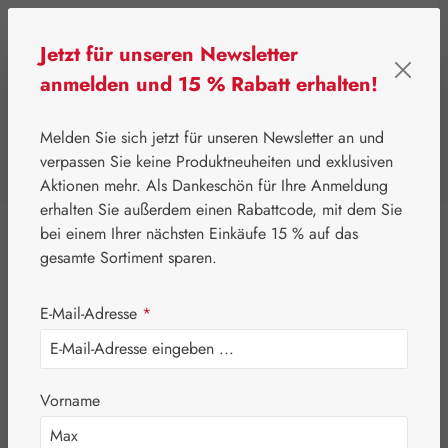
Zum Hauptinhalt springen
Jetzt für unseren Newsletter
anmelden und 15 % Rabatt erhalten!
0
Werkzeugleiste anzeigen
Du hast 0 Produkte a
Melden Sie sich jetzt für unseren Newsletter an und
verpassen Sie keine Produktneuheiten und exklusiven
Aktionen mehr. Als Dankeschön für Ihre Anmeldung
⌂
Leitner Lifecare
Aromatherapie
Embamed®
erhalten Sie außerdem einen Rabattcode, mit dem Sie
bei einem Ihrer nächsten Einkäufe 15 % auf das
Eigenprodukte
gesamte Sortiment sparen.
Gall Pharma
E-Mail-Adresse
*
Leitner Lifecare
Aromatherapie
Vorname
DEVA