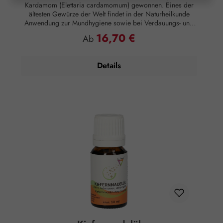
Kardamom (Elettaria cardamomum) gewonnen. Eines der
ältesten Gewürze der Welt findet in der Naturheilkunde
Anwendung zur Mundhygiene sowie bei Verdauungs- und
Harnwegsbeschwerden. Duftnote: Herz-Basis-Note
16,70 €
Regulärer Preis:
Ab
Duftprofil: Erdig, exotisch, würzig Duftwirkung: Erdend
Anwendung: Kosmetikum zur Aromapflege der Haut
Anwendungsempfehlung: Maximal 10 Tropfen auf 50 ml
Details
Mandelöl Zusammensetzung: 100 % naturreines, ätherisches
Kardamomöl ohne Zusätze.