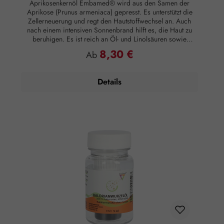
Aprikosenkernöl Embamed® wird aus den Samen der
Aprikose (Prunus armeniaca) gepresst. Es unterstützt die
Zellerneuerung und regt den Hautstoffwechsel an. Auch
nach einem intensiven Sonnenbrand hilft es, die Haut zu
beruhigen. Es ist reich an Öl- und Linolsäuren sowie
gesättigten Fettsäuren. Hauttyp: Normale Haut,
8,30 €
Regulärer Preis:
Ab
anspruchsvolle Haut, trockene Haut, reife Haut, sensible
Haut Hautwirkung: Stärkend, regenerierend, straffend,
Elastizität fördernd Anwendungsempfehlung: Nach dem
Details
Waschen in die feuchte Haut einmassieren.
Zusammensetzung: 100 % naturreines Aprikosenkernöl
ohne Zusätze.