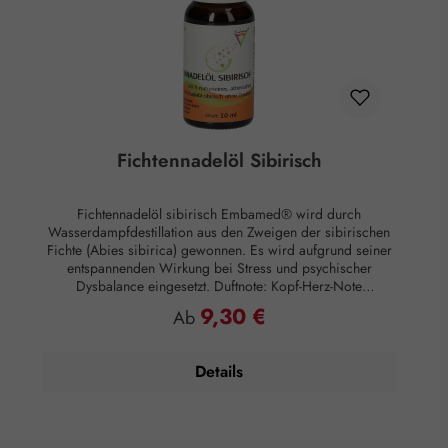
Fichtennadelöl Sibirisch
Fichtennadelöl sibirisch Embamed® wird durch
Wasserdampfdestillation aus den Zweigen der sibirischen
Fichte (Abies sibirica) gewonnen. Es wird aufgrund seiner
entspannenden Wirkung bei Stress und psychischer
Dysbalance eingesetzt. Duftnote: Kopf-Herz-Note
Hautwirkung: Entzündungshemmend Anwendung:
9,30 €
Regulärer Preis:
Ab
Kosmetikum zur Aromapflege der Haut
Anwendungsempfehlung: Maximal 10 Tropfen auf 50 ml
Mandelöl Zusammensetzung: 100 % naturreines, ätherisches
Details
Fichtennadelöl sibirisch ohne Zusätze.