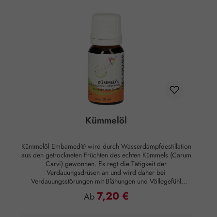
Kümmelöl
Kümmelöl Embamed® wird durch Wasserdampfdestillation
aus den getrockneten Früchten des echten Kümmels (Carum
Carvi) gewonnen. Es regt die Tätigkeit der
Verdauungsdrüsen an und wird daher bei
Verdauungsstörungen mit Blähungen und Völlegefühl
angewandt. Weiters findet es Anwendung bei nervösen
7,20 €
Regulärer Preis:
Ab
Herz-Magen-Beschwerden. Duftnote: Herznote Duftprofil:
Süß, warm, mild würzig Duftwirkung: Beruhigend,
anregend Anwendung: Kosmetikum zur Aromapflege der