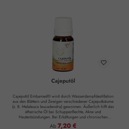
Cajeputöl
Cajeputöl Embamed® wird durch Wasserdampfdestillation
aus den Blättern und Zweigen verschiedener Cajeputbäume
(z. B. Melaleuca leucadendra) gewonnen. Äußerlich hilft das
ätherische Öl bei Schuppenflechte, Akne und
Hautentzündungen. Bei Erkältungen und chronischen
Atemwegserkrankungen empfiehlt sich die Inhalation des
7,20 €
Regulärer Preis:
Ab
Öles. Duftnote: Kopfnote Duftprofil: Frisch, aromatisch,