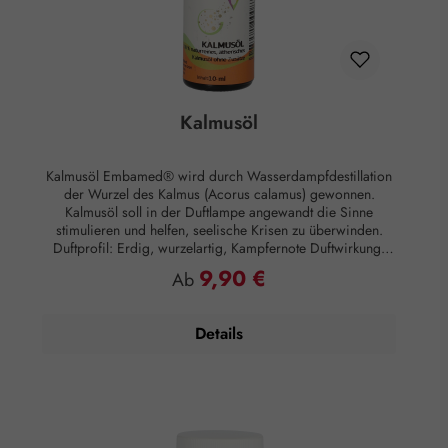
Kalmusöl
Kalmusöl Embamed® wird durch Wasserdampfdestillation
der Wurzel des Kalmus (Acorus calamus) gewonnen.
Kalmusöl soll in der Duftlampe angewandt die Sinne
stimulieren und helfen, seelische Krisen zu überwinden.
Duftprofil: Erdig, wurzelartig, Kampfernote Duftwirkung:
Stimulierend Anwendung: Aromatherapie
9,90 €
Regulärer Preis:
Ab
Anwendungsempfehlung: Wenige Tropfen in einer
Duftlampe Zusammensetzung: 100 % naturreines,
ätherisches Kalmusöl ohne Zusätze.
Details