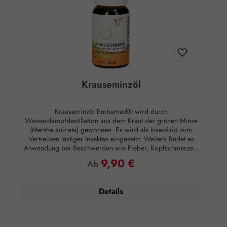
Krauseminzöl
Krauseminzöl Embamed® wird durch
Wasserdampfdestillation aus dem Kraut der grünen Minze
(Mentha spicata) gewonnen. Es wird als Insektizid zum
Vertreiben lästiger Insekten eingesetzt. Weiters findet es
Anwendung bei Beschwerden wie Fieber, Kopfschmerzen,
Verdauungsstörungen und Nervosität. Duftnote: Kopfnote
9,90 €
Regulärer Preis:
Ab
Duftprofil: Frisch, minzig Duftwirkung: Adstringierend,
anregend, antiseptisch Anwendung: Kosmetikum zur
Aromapflege der Haut Anwendungsempfehlung: Maximal
Details
15 Tropfen auf 50 ml Mandelöl Zusammensetzung: 100 %
naturreines, ätherisches Krausminzöl ohne Zusätze.