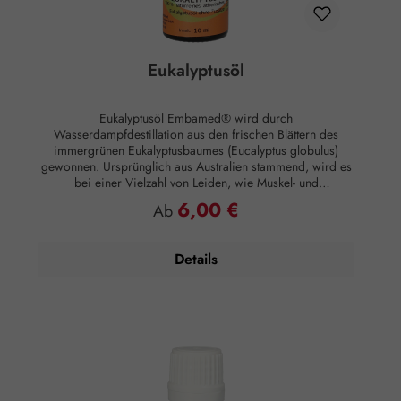
Eukalyptusöl
Eukalyptusöl Embamed® wird durch
Wasserdampfdestillation aus den frischen Blättern des
immergrünen Eukalyptusbaumes (Eucalyptus globulus)
gewonnen. Ursprünglich aus Australien stammend, wird es
bei einer Vielzahl von Leiden, wie Muskel- und
Gelenkbeschwerden sowie Husten- und
6,00 €
Regulärer Preis:
Ab
Erkältungsbeschwerden eingesetzt. Duftnote: Kopfnote
Duftprofil: Frisch Duftwirkung: Vitalisierend Hautwirkung:
Entzündungshemmend Anwendung: Kosmetikum zur
Details
Aromapflege der Haut Anwendungsempfehlung: Maximal
15 Tropfen auf 50 ml Mandelöl Zusammensetzung: 100 %
naturreines, ätherisches Eukalyptusöl ohne Zusätze.