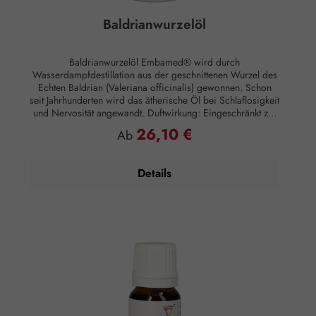
Baldrianwurzelöl
Baldrianwurzelöl Embamed® wird durch
Wasserdampfdestillation aus der geschnittenen Wurzel des
Echten Baldrian (Valeriana officinalis) gewonnen. Schon
seit Jahrhunderten wird das ätherische Öl bei Schlaflosigkeit
und Nervosität angewandt. Duftwirkung: Eingeschränkt zur
Raumbeduftung geeignet. Anwendung: Kosmetikum zur
26,10 €
Regulärer Preis:
Ab
Aromapflege der Haut Anwendungsempfehlung: Maximal 5
Tropfen auf 3 Esslöffel Sahne für ein beruhigendes Bad
Zusammensetzung: 100 % naturreines, ätherisches
Details
Baldrianwurzelöl ohne Zusätze.