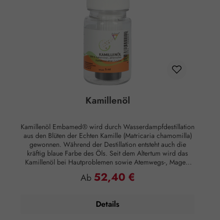
Kamillenöl
Kamillenöl Embamed® wird durch Wasserdampfdestillation
aus den Blüten der Echten Kamille (Matricaria chamomilla)
gewonnen. Während der Destillation entsteht auch die
kräftig blaue Farbe des Öls. Seit dem Altertum wird das
Kamillenöl bei Hautproblemen sowie Atemwegs-, Magen-
und Darmbeschwerden eingesetzt. Duftnote: Herznote
52,40 €
Regulärer Preis:
Ab
Duftprofil: Süß, krautig Duftwirkung: Entspannend
Hautwirkung: Hautberuhigend, entzündungshemmend,
regenerierend, hautpflegend Anwendung: Kosmetikum zur
Details
Aromapflege der Haut Anwendungsempfehlung: Maximal 5
Tropfen auf 50 ml Mandelöl Zusammensetzung: 100 %