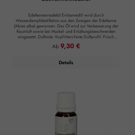
Edeltannennadelöl Embamed® wird durch
Wasserdampfdestillation aus den Zweigen der Edeltanne
(Abies alba) gewonnen. Das Öl wird zur Verbesserung der
Raumluft sowie bei Muskel- und Erkältungsbeschwerden
eingesetzt. Duftnote: Kopf-Herz-Note Duftprofil: Frisch
Duftwirkung: Vitalisierend Hautwirkung:
9,30 €
Regulärer Preis:
Ab
Entzündungshemmend Anwendung: Kosmetikum zur
Aromapflege der Haut Anwendungsempfehlung: Maximal
10 Tropfen auf 50 ml Mandelöl Zusammensetzung: 100 %
Details
naturreines, ätherisches Edeltannennadelöl ohne Zusätze.