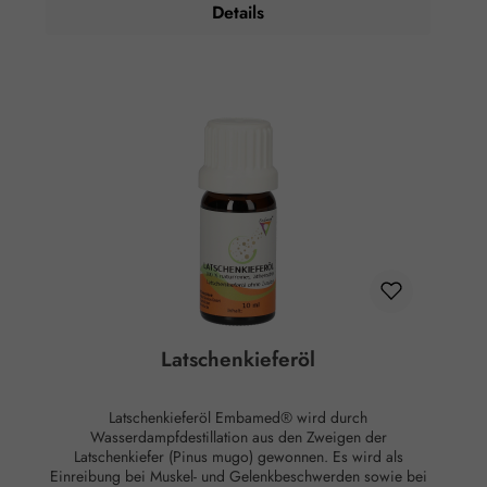
Details
Haut Anwendungsempfehlung: Maximal 15 Tropfen auf 50
ml Mandelöl Zusammensetzung: 100 % naturreines,
ätherisches Kümmelöl ohne Zusätze.
Latschenkieferöl
Latschenkieferöl Embamed® wird durch
Wasserdampfdestillation aus den Zweigen der
Latschenkiefer (Pinus mugo) gewonnen. Es wird als
Einreibung bei Muskel- und Gelenkbeschwerden sowie bei