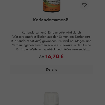
Koriandersamenöl
Koriandersamenöl Embamed® wird durch
Wasserdampfdestillation aus den Samen des Korianders
(Coriandrum sativum) gewonnen. Es wird bei Magen- und
Verdauungsbeschwerden sowie als Gewürz in der Küche
für Brote, Weihnachtsgebäck und Liköre verwendet.
Duftnote: Kopf-Herz-Note Duftprofil: Exotisch, süß, würzig
16,70 €
Regulärer Preis:
Ab
Duftwirkung: Entspannend Hautwirkung:
Entzündungshemmend, hautberuhigend Anwendung:
Kosmetikum zur Aromapflege der Haut
Details
Anwendungsempfehlung: Maximal 5 Tropfen auf 50 ml
Mandelöl Zusammensetzung: 100 % naturreines, ätherisches
Koriandersamenöl ohne Zusätze.