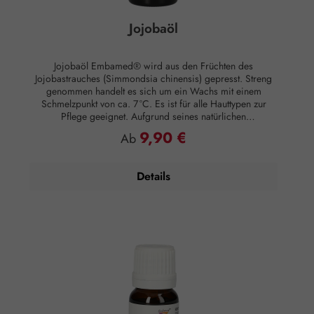
Jojobaöl
Jojobaöl Embamed® wird aus den Früchten des
Jojobastrauches (Simmondsia chinensis) gepresst. Streng
genommen handelt es sich um ein Wachs mit einem
Schmelzpunkt von ca. 7 °C. Es ist für alle Hauttypen zur
Pflege geeignet. Aufgrund seines natürlichen
Lichtschutzfaktors von 3 bis 4 wird es auch als Basis für
9,90 €
Regulärer Preis:
Ab
Sonnenöle verwendet. Darüber hinaus wird es als
Massageöl verwendet, es schützt vor Austrocknung und
hinterlässt keinen schmierigen Film auf der Haut. Hauttyp:
Details
Normale Haut, Anspruchsvolle Haut, Trockene Haut, Ölige
Haut, Reife Haut, Mischhaut Hautwirkung: Regenerierend,
straffend, Elastizität fördernd Anwendungsempfehlung:
Nach dem Waschen in die feuchte Haut einmassieren.
Zusammensetzung: 100 % naturreines Jojobaöl ohne
Zusätze.