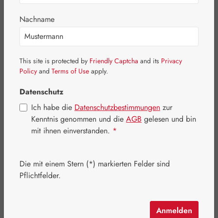
Embamed®
Nachname
Primavera
Blütenessenzen
Basics
This site is protected by
Friendly Captcha
and its
Privacy
Policy
and
Terms of Use
apply.
Medien
Datenschutz
Eigenprodukte
Ich habe die
Datenschutzbestimmungen
zur
Kosmetik
Kenntnis genommen und die
AGB
gelesen und bin
mit ihnen einverstanden.
*
Schmuck
Pater Severin Naturprodukte
Die mit einem Stern (*) markierten Felder sind
Handelswaren
Pflichtfelder.
Aktionen
Anmelden
Firmenkunde werden