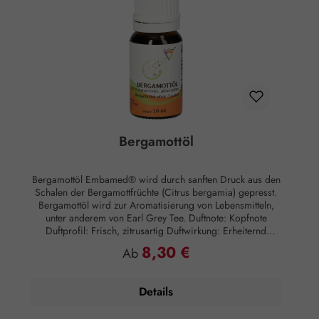
Bergamottöl
Bergamottöl Embamed® wird durch sanften Druck aus den
Schalen der Bergamottfrüchte (Citrus bergamia) gepresst.
Bergamottöl wird zur Aromatisierung von Lebensmitteln,
unter anderem von Earl Grey Tee. Duftnote: Kopfnote
Duftprofil: Frisch, zitrusartig Duftwirkung: Erheiternd
Hautwirkung: Hautberuhigend Anwendung: Kosmetikum zur
8,30 €
Regulärer Preis:
Ab
Aromapflege der Haut Anwendungsempfehlung: Maximal 2
Tropfen auf 3 Esslöffel Salz für ein wohltuendes Bad
Zusammensetzung: 100 % naturreines, ätherisches
Details
Bergamottöl ohne Zusätze.