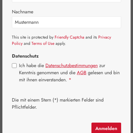
Basics
Nachname
Medien
Broschüren / Flyer
Bücher
This site is protected by
Friendly Captcha
and its
Privacy
Policy
and
Terms of Use
apply.
Kartensets
Datenschutz
Poster
Ich habe die
Datenschutzbestimmungen
zur
Sonstige
Kenntnis genommen und die
AGB
gelesen und bin
mit ihnen einverstanden.
*
Eigenprodukte
Kosmetik
Die mit einem Stern (*) markierten Felder sind
Schmuck
Pflichtfelder.
Pater Severin Naturprodukte
Handelswaren
Anmelden