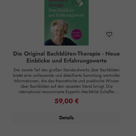
Bachblüten führt. Dieser Naturführer ist somit nicht nur ein
Wirkung auf Körper oder Psyche. Alle Aussagen beziehen
praktisches Nachschlagewerk, sondern auch eine wertvolle
sich ausschließlich auf energetische Aspekte wie Aura,
Unterstützung für alle, die sich mit der Heilkunst der
Meridiane, Chakren etc.
Bachblüten auseinandersetzen möchten. Rechtlicher
Hinweis: Essenzen und Schwingungsmittel sind im Sinne
des Art. 2 der VO (EG) Nr. 178/2002 Lebensmittel und
haben keine direkte, nach klassisch wissenschaftlichen
Maßstäben nachgewiesene Wirkung auf Körper oder
Psyche. Alle Aussagen beziehen sich ausschließlich auf
energetische Aspekte wie Aura, Meridiane, Chakren etc.
Die Original Bachblüten-Therapie - Neue
Einblicke und Erfahrungswerte
Der zweite Teil des großen Standardwerks über Bachblüten
bietet eine umfassende und detaillierte Sammlung wertvoller
Informationen, die das theoretische und praktische Wissen
über Bachblüten auf den neuesten Stand bringt. Die
international renommierte Expertin Mechthild Scheffer
eröffnet eine erweiterte Betrachtungsperspektive, indem sie
59,00 €
Regulärer Preis:
aufzeigt, wie die 38 Bachblütenpotenziale in der heutigen
Zeit im kollektiven Zeitgeschehen sichtbar werden.
Besonders für erfahrene Anwender ist das Buch von
Details
großem Interesse, da Scheffer erstmals ihre ganz
persönlichen Erinnerungen und Erfahrungen mit den
einzelnen Bachblüten teilt. Diese persönlichen Einblicke
machen das Buch nicht nur informativ, sondern auch