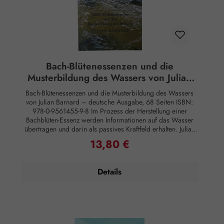
Bach-Blütenessenzen und die
Musterbildung des Wassers von Julian
Barnard
Bach-Blütenessenzen und die Musterbildung des Wassers
von Julian Barnard – deutsche Ausgabe, 68 Seiten ISBN:
978-0-9561455-9-8 Im Prozess der Herstellung einer
Bachblüten-Essenz werden Informationen auf das Wasser
übertragen und darin als passives Kraftfeld erhalten. Julian
Barnard untersucht, wie wir diese Information verstehen und
13,80 €
Regulärer Preis:
in diesem passiven Kraftfeld nutzen können. Er regt dazu
an, das Denken zu erweitern und neue Perspektiven im
Hinblick auf den Einfluss dieser Informationen auf uns im
Details
physischen, spirituellen und emotionalen Bereich zu
berücksichtigen. Als einer der weltweit führenden
Bachblüten-Experten greift Barnard auf 30 Jahre eigener
Forschung und Beobachtung zurück und nimmt die Leser
mit auf eine faszinierende, geistig anregende
Entdeckungsreise.