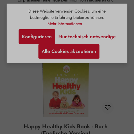
Es präsentiert eine neue Definition von Haustieren und
deren Haltern und eröffnet damit einen frischen Blick auf
die Dynamik dieser besonderen Bindung. Ein zentrales
Diese Website verwendet Cookies, um eine
19,00 €
Regulärer Preis:
Thema des Buches ist die Möglichkeit, sowohl die
bestmögliche Erfahrung bieten zu können.
Persönlichkeitsstärken der Tierfreunde als auch die der
Mehr Informationen ...
Menschen zu verstehen, die sie begleiten, wobei die
Details
sogenannten Themenessenzen eine Schlüsselrolle spielen.
Konfigurieren
Nur technisch notwendige
Diese Essenzen bieten aufschlussreiche Einsichten, die
helfen, die individuellen Charaktere und Bedürfnisse von
Tieren und deren Besitzern zu erkennen. Darüber hinaus
Alle Cookies akzeptieren
behandelt das Buch verschiedene Mittel zur Bewältigung der
vielfältigen Verhaltensweisen und Situationen, die sowohl
für Tiere als auch für ihre Pfleger herausfordernd sein
können, und stellt die sogenannten Handlungsessenzen vor,
die praktische Lösungen bieten. Ein weiterer wichtiger
Aspekt ist der Umgang mit dem Verlust eines Haustieres.
Das Buch gibt hilfreiche Ratschläge, wie man mit der Trauer
umgehen kann, wenn ein geliebtes Tier stirbt, und bietet
Unterstützung in dieser emotionalen Zeit. ISBN 13:
9781582700397 Rechtlicher Hinweis: Essenzen und
Schwingungsmittel sind im Sinne des Art. 2 der VO (EG)
Nr. 178/2002 Lebensmittel und haben keine direkte, nach
klassisch wissenschaftlichen Maßstäben nachgewiesene
Wirkung auf Körper oder Psyche. Alle Aussagen beziehen
Happy Healthy Kids Book - Buch
sich ausschließlich auf energetische Aspekte wie Aura,
(Englische Version)