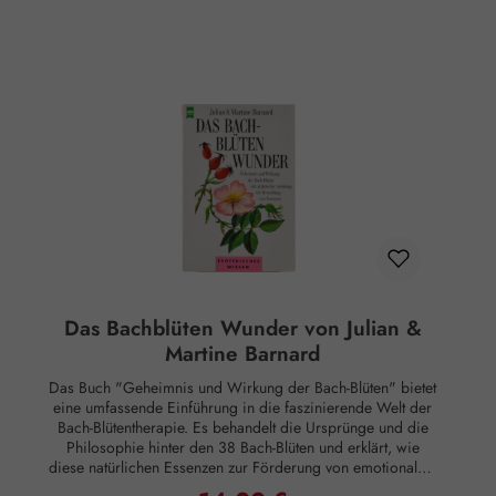
mit den Seelenpotenzialen der 38 Bachblüten. Sie
beschreibt die spezifischen Reaktionsweisen der
ayurvedischen Typen und erklärt, welche Aspekte im
Umgang miteinander beachtet werden sollten, um
harmonische Beziehungen zu fördern. Das Buch stellt
zudem sechs neu entwickelte Bachblüten-Kombinationen
(Reharmony®) vor, die gezielt zur Harmonisierung und
Stärkung der Doshas eingesetzt werden können. Diese
innovative Methode der Harmonisierung nach
Reaktionstypen ist nicht nur für erfahrene Anwender der
Bachblüten interessant, sondern auch für Neulinge, da die
Anwendung überraschend einfach ist. Zusätzlich enthält das
Buch einen Fragebogen zur Ermittlung des individuellen
Reaktionstypus sowie eine ausführliche Darstellung der
Anwendung bei Kindern, einschließlich eines eigenen
Kinderfragebogens. Dieses umfassende Werk ist somit ein
wertvoller Leitfaden für die ganze Familie, der hilft,
Das Bachblüten Wunder von Julian &
Seelenharmonie zu erreichen und das Wohlbefinden zu
Martine Barnard
fördern. Romeon Verlag, Kaarst ISBN 978-3-96229-060-3
128 Seiten, Format 14,7 x 21 cm, Broschur (Neuauflage von
Das Buch "Geheimnis und Wirkung der Bach-Blüten" bietet
2018 des Buchs „Bachblüten nach Reaktionstyp“)
eine umfassende Einführung in die faszinierende Welt der
Rechtlicher Hinweis: Essenzen und Schwingungsmittel sind
Bach-Blütentherapie. Es behandelt die Ursprünge und die
im Sinne des Art. 2 der VO (EG) Nr. 178/2002
Philosophie hinter den 38 Bach-Blüten und erklärt, wie
Lebensmittel und haben keine direkte, nach klassisch
diese natürlichen Essenzen zur Förderung von emotionalem
wissenschaftlichen Maßstäben nachgewiesene Wirkung auf
und seelischem Wohlbefinden eingesetzt werden können.