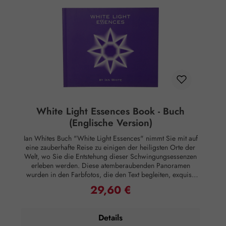
direkte, nach klassisch wissenschaftlichen Maßstäben
nachgewiesene Wirkung auf Körper oder Psyche. Alle
Aussagen beziehen sich ausschließlich auf energetische
Aspekte wie Aura, Meridiane, Chakren etc.
White Light Essences Book - Buch
(Englische Version)
Ian Whites Buch "White Light Essences" nimmt Sie mit auf
eine zauberhafte Reise zu einigen der heiligsten Orte der
Welt, wo Sie die Entstehung dieser Schwingungsessenzen
erleben werden. Diese atemberaubenden Panoramen
wurden in den Farbfotos, die den Text begleiten, exquisit
festgehalten. Das Buch führt Sie durch die einzigartigen
29,60 €
Regulärer Preis:
spirituellen und seelischen Eigenschaften jeder Essenz, die
sowohl in der persönlichen als auch in der praktischen
Anwendung genutzt werden können. Dieses Buch behandelt
Details
jede der 7 Essenzen nacheinander und wie man sie