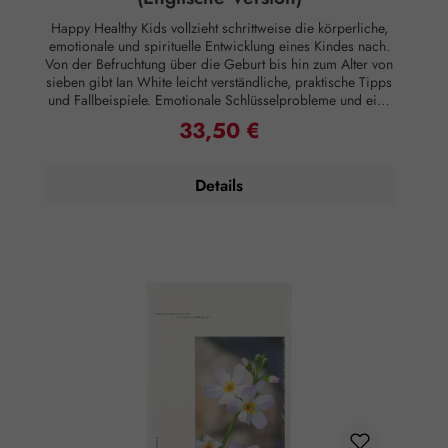
Meridiane, Chakren etc.
Happy Healthy Kids vollzieht schrittweise die körperliche,
emotionale und spirituelle Entwicklung eines Kindes nach.
Von der Befruchtung über die Geburt bis hin zum Alter von
sieben gibt Ian White leicht verständliche, praktische Tipps
und Fallbeispiele. Emotionale Schlüsselprobleme und eine
Vielzahl von kindlichen Alltagsbeschwerden - von
33,50 €
Regulärer Preis:
Erkältungen, Allergien und Prellungen zu Verbrennungen,
Bettnässen und Reisekrankheit - werden in diesem Buch
neben einfachen Lösungswegen und einer Auswahl von
Details
angemessenen Buschblüten Essenzen aufgeführt. Neben
diesen wichtigen Elementen werden auch Themen, wie
Ernährung und Impfungen behandelt. Ians 250-seitiges Buch
ist die Krönung und Integration seiner 30-jährigen Arbeit als
Heilpraktiker mit Kindern, einer noch längeren Zeit, die er
mit metaphysischen und spirituellen Studien verbracht hat,
und knapp 25 Jahren Arbeit und Erfahrung mit den Bush-
Essenzen. Happy Healthy Kids ist sehr zugänglich, leicht zu
verwenden und voller praktischer Ratschläge und
Fallbeispiele. Es ist gleichermaßen nützlich für jemanden,
der noch nie zuvor mit den Essenzen gearbeitet hat, sowie
für Personen mit viel Erfahrung in der Arbeit mit den
Essenzen – also Heilpraktiker. Wichtige Probleme, mit
denen ein Kind in jeder Wachstumsphase konfrontiert
werden kann, werden zusammen mit einfach