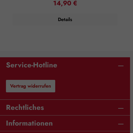
14,90 €
Regulärer Preis:
spirituellen und seelischen Eigenschaften jeder Essenz, die
sowohl in der persönlichen als auch in der praktischen
Anwendung genutzt werden können. Dieses Buch behandelt
Details
jede der 7 Essenzen nacheinander und wie man sie
anwendet. 60 Seiten, auf Deutsch, broschiert. Rechtlicher
Hinweis: Essenzen und Schwingungsmittel sind im Sinne
des Art. 2 der VO (EG) Nr. 178/2002 Lebensmittel und
haben keine direkte, nach klassisch wissenschaftlichen
Maßstäben nachgewiesene Wirkung auf Körper oder
Psyche. Alle Aussagen beziehen sich ausschließlich auf
energetische Aspekte wie Aura, Meridiane, Chakren etc.
Service-Hotline
Vertrag widerrufen
Rechtliches
Informationen