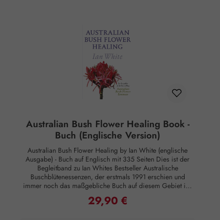
Naturheilkundler Ian White hat diese uralte Studie auf die
blühenden Pflanzen des australischen Busches angewandt
und gezeigt, dass sich die Energie und Kraft in den alten
Ländern Australiens in den heilenden Eigenschaften der
Pflanzen manifestiert.In Australische Buschblüten-Essenzen
gibt er ein informatives und zugleich persönliches Bild von
fünfzig Buschblüten-Essenzen aus dem ganzen Land sowie
detaillierte Informationen über deren Herstellung und
Verwendung in allen Bereichen der Heilung. Außerdem
stellt er eine Bibliographie wichtiger Werke über
Naturheilkunde und einen Index von Krankheiten und deren
Behandlung zur Verfügung.Das vollständig illustrierte Buch
Australische Buschblütenessenzen ist das umfassendste und
weitreichendste Buch, das bisher über diese wichtige
Australian Bush Flower Healing Book -
Modalität geschrieben wurde. Es ist so konzipiert, dass sich
Buch (Englische Version)
jeder kompetent und selbstbewusst fühlen kann, wenn es
darum geht, diese Essenzen zu verwenden, um Gesundheit,
Australian Bush Flower Healing by Ian White (englische
Harmonie und Wohlbefinden herbeizuführen.ISBN-13: 978-
Ausgabe) - Buch auf Englisch mit 335 Seiten Dies ist der
0905249841Seiten: 210Rechtlicher Hinweis:Essenzen und
Begleitband zu Ian Whites Bestseller Australische
Schwingungsmittel sind im Sinne des Art. 2 der VO (EG)
Buschblütenessenzen, der erstmals 1991 erschien und
Nr. 178/2002 Lebensmittel und haben keine direkte, nach
immer noch das maßgebliche Buch auf diesem Gebiet ist.
klassisch wissenschaftlichen Maßstäben nachgewiesene
Dieses zweite Buch, Australian Bush Flower Healing,
29,90 €
Wirkung auf Körper oder Psyche. Alle Aussagen beziehen
Regulärer Preis:
behandelt die 12 Essenzen, die nach der Veröffentlichung
sich ausschließlich auf energetische Aspekte wie Aura,
des ersten Buches entwickelt wurden. Auch dieser Text ist
Meridiane, Chakren etc.