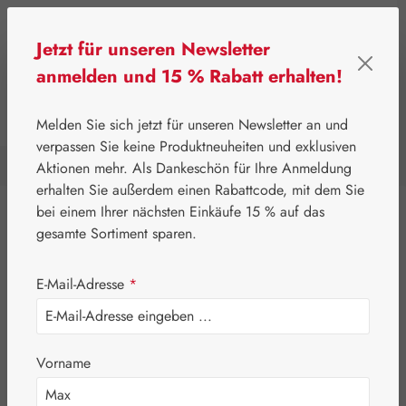
Zum Hauptinhalt springen
Jetzt für unseren Newsletter
anmelden und 15 % Rabatt erhalten!
0
Werkzeugleiste anzeigen
Du hast 0 Produkte a
Melden Sie sich jetzt für unseren Newsletter an und
verpassen Sie keine Produktneuheiten und exklusiven
Aktionen mehr. Als Dankeschön für Ihre Anmeldung
⌂
Leitner Lifecare
Medien
Bücher
erhalten Sie außerdem einen Rabattcode, mit dem Sie
bei einem Ihrer nächsten Einkäufe 15 % auf das
Eigenprodukte
gesamte Sortiment sparen.
Gall Pharma
E-Mail-Adresse
*
Leitner Lifecare
Aromatherapie
Vorname
Blütenessenzen