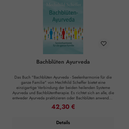
Bachblüten Ayurveda
Das Buch "Bachblüten Ayurveda - Seelenharmonie für die
ganze Familie" von Mechthild Scheffer bietet eine
einzigartige Verbindung der beiden heilenden Systeme
Ayurveda und Bachblütentherapie. Es richtet sich an alle, die
entweder Ayurveda praktizieren oder Bachblüten anwenden,
und vereint die Vorteile beider Methoden auf einfache und
42,30 €
Regulärer Preis:
effektive Weise. Mechthild Scheffer, eine international
anerkannte Expertin der Bachblütentherapie und erfahrene
Ayurveda-Kennerin, verknüpft in diesem Werk erstmals die
Details
Reaktionstypen der drei Doshas – Vata, Pitta und Kapha –