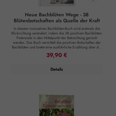
umzusetzenden Lösungen und einer Auswahl relevanter
Essenzen beschrieben. Das Buch behandelt eine Vielzahl
alltäglicher Beschwerden – von Erkältungen, Allergien und
Neue Bachblüten Wege - 38
Prellungen bis hin zu Verbrennungen, Einnässen und
Blütenbotschaften als Quelle der Kraft
Reisekrankheit – und behandelt Themen wie Ernährung und
Impfung. Happy Healthy Kids beschreibt ausführlich, wie
In diesem innovativen Bachblüten-Buch wird erstmals die
man mit einer ganzen Reihe emotionaler
Blickrichtung verändert, indem die 38 positiven Bachblüten-
Herausforderungen umgeht, von Schüchternheit und
Potenziale in den Mittelpunkt der Betrachtung gerückt
mangelndem Selbstvertrauen bis hin zu Aggression. Es geht
werden. Das Buch vermittelt die positiven Botschaften der
auch auf viele Aspekte der Spiritualität und Entwicklung
Bachblüten und bietet eine ausführliche Erzählung über die
eines Kindes ein. Umfasst 240 Seiten
38 menschlichen Seelenstärken, die mit diesen Blüten in
39,90 €
Regulärer Preis:
Verbindung stehen. Durch ansprechende Abbildungen und
einfach anwendbare Übungen wird den Lesern die
Möglichkeit gegeben, die positiven Eigenschaften der
Details
Bachblüten in ihr Leben zu integrieren. Dieses Werk ist
nicht nur informativ, sondern auch inspirierend und lädt
dazu ein, die eigene seelische Stärke zu entdecken und zu
entfalten. Es bietet eine wertvolle Ressource für alle, die sich
mit der heilenden Kraft der Bachblüten auseinandersetzen
möchten. Ingrid Haring – Bachblüten Zentrum Wien ISBN
978-3-200-05402-8 195 Seiten, Broschur, 38 Farbfotos
Rechtlicher Hinweis: Essenzen und Schwingungsmittel sind
im Sinne des Art. 2 der VO (EG) Nr. 178/2002
Lebensmittel und haben keine direkte, nach klassisch