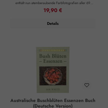
enthält nun atemberaubende Farbfotografien aller 69
australischen Buschblüten in ihrer Buschumgebung, die Ian
19,90 €
Regulärer Preis:
White auf seinen Reisen zur Herstellung der Essenzen in
Australien aufgenommen hat. Jedes Bild spiegelt die
Lebendigkeit und Kraft jeder Essenz wider und eröffnet
Details
gleichzeitig viele neue Wege der Heilung mit den
Australischen Buschblütenessenzen. Dieses neue
Nachschlagewerk mit Farbfotografien wird Ihnen helfen,
die Hinweise der Natur auf die heilenden Qualitäten jeder
Blume durch ihre Form und Farbe zu verstehen – was die
alten Heiler als die "Lehre der Signaturen" bezeichneten.
Ein erstaunliches Hilfsmittel sowohl für Praktiker als auch für
Patienten, um zu entscheiden, welche Essenzen ausgewählt
werden sollen. Beschreibung: Illustrationen und Farbfotos
zu jeder Blüte Deckt die 69 Einzel-Busch-Essenzen ab Deckt
die 21 Combination Remedy Essenzen ab Enthält die 6
Essenzen für Elternschaft und Kinderbetreuung 240 Seiten
Rechtlicher Hinweis: Essenzen und Schwingungsmittel sind
im Sinne des Art. 2 der VO (EG) Nr. 178/2002
Lebensmittel und haben keine direkte, nach klassisch
wissenschaftlichen Maßstäben nachgewiesene Wirkung auf
Körper oder Psyche. Alle Aussagen beziehen sich
ausschließlich auf energetische Aspekte wie Aura,
Australische Buschblüten Essenzen Buch
Meridiane, Chakren etc.
(Deutsche Version)