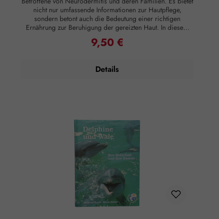
Betroffene von Neurodermitis und deren Familien. Es bietet
nicht nur umfassende Informationen zur Hautpflege,
sondern betont auch die Bedeutung einer richtigen
Ernährung zur Beruhigung der gereizten Haut. In diesem
Kochbuch finden Leser eine Sammlung unkomplizierter,
9,50 €
Regulärer Preis:
allergenfreier Rezepte, die speziell für Neurodermitiker
entwickelt wurden und von allen Betroffenen gut vertragen
werden können. Im einführenden Teil des Buches erhalten
Details
die Leser praktische Tipps für den Umgang mit der
Krankheit, hilfreiche Ratschläge zur Ernährungsumstellung
sowie zur Hautpflege. Die Informationen werden in
Zusammenarbeit mit der CAREMILLAGE-Cosmetique
GmbH bereitgestellt, um eine ganzheitliche Unterstützung zu
bieten. Dieses Buch ist somit eine wertvolle Ressource für
alle, die endlich frei von Juckreiz und Hautproblemen sein
möchten. Rechtlicher Hinweis: Essenzen und
Schwingungsmittel sind im Sinne des Art. 2 der VO (EG)
Nr. 178/2002 Lebensmittel und haben keine direkte, nach
klassisch wissenschaftlichen Maßstäben nachgewiesene
Wirkung auf Körper oder Psyche. Alle Aussagen beziehen
sich ausschließlich auf energetische Aspekte wie Aura,
Meridiane, Chakren etc.