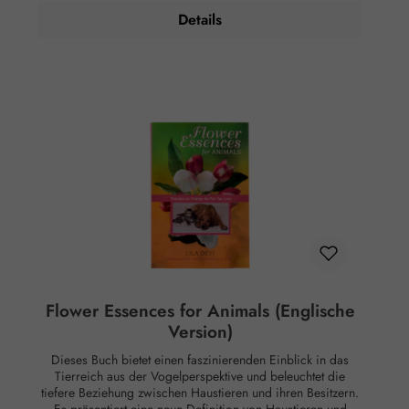
direkte, nach klassisch wissenschaftlichen Maßstäben
Handbuch findet man auch alles rund um den Ätherkörper,
nachgewiesene Wirkung auf Körper oder Psyche. Alle
Details
Chakren und ihre Funktionsweise, den Bezug auf
Aussagen beziehen sich ausschließlich auf energetische
astrologische Zeichen und die sieben Strahlen. Ebenso eine
Aspekte wie Aura, Meridiane, Chakren etc.
Einführung in die verborgenen Reiche der Natur (Devas
und Naturgeister) sowie einen Einblick in die legendäre
Findhorn Foundation, den Geburtsort dieser Essenzen. Das
Handbuch enthält außerdem einen umfassenden Index mit
über zweihundert Merkmalen und Hinweisen auf
emotionales Wohlbefinden sowie wesentliche
Empfehlungen zur Behandlung dieser Zustände. Diese
Ausgabe ist wunderschön mit Farbfotos und botanischen
Zeichnungen illustriert. Buch in englischer Sprache.
Rechtlicher Hinweis: Essenzen und Schwingungsmittel sind
im Sinne des Art. 2 der VO (EG) Nr. 178/2002
Lebensmittel und haben keine direkte, nach klassisch
wissenschaftlichen Maßstäben nachgewiesene Wirkung auf
Körper oder Psyche. Alle Aussagen beziehen sich
ausschließlich auf energetische Aspekte wie Aura,
Meridiane, Chakren etc.
Flower Essences for Animals (Englische
Version)
Dieses Buch bietet einen faszinierenden Einblick in das
Tierreich aus der Vogelperspektive und beleuchtet die
tiefere Beziehung zwischen Haustieren und ihren Besitzern.