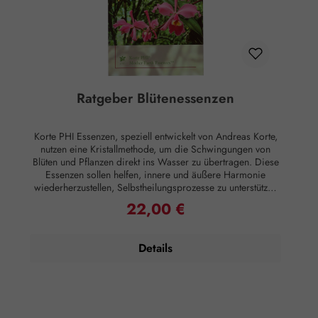
wissenschaftlichen Maßstäben nachgewiesene Wirkung auf
Körper oder Psyche. Alle Aussagen beziehen sich
ausschließlich auf energetische Aspekte wie Aura,
Meridiane, Chakren etc.
Ratgeber Blütenessenzen
Korte PHI Essenzen, speziell entwickelt von Andreas Korte,
nutzen eine Kristallmethode, um die Schwingungen von
Blüten und Pflanzen direkt ins Wasser zu übertragen. Diese
Essenzen sollen helfen, innere und äußere Harmonie
wiederherzustellen, Selbstheilungsprozesse zu unterstützen
und die Verbindung zu sich selbst, anderen Menschen, der
22,00 €
Regulärer Preis:
Natur und Mitgeschöpfen zu stärken. Dieser Ratgeber ist
ein unentbehrliches Nachschlagewerk sowohl für den
professionellen Anwender, als auch ein Buch zum Einstieg
Details
in die Arbeit mit den Essenzen für den Anfänger. 17 x 23,5
cm, gebunden, 224 Seiten; durchgehend 4-farbig, mit
Grafiken sowie Bildern der Blüten, Edelsteine, Pilze,
Orchideen und des Amazonas. Rechtlicher Hinweis:
Essenzen und Schwingungsmittel sind im Sinne des Art. 2
der VO (EG) Nr. 178/2002 Lebensmittel und haben keine