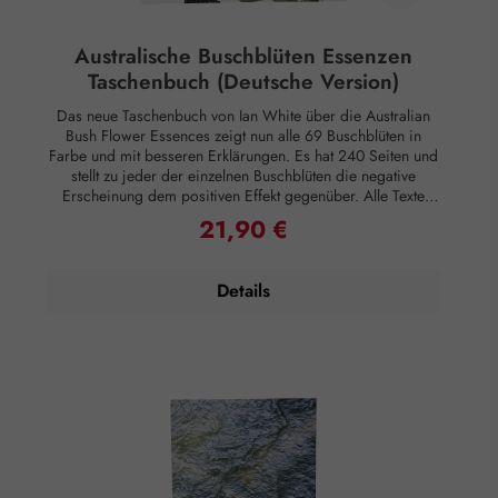
vollständig illustrierte Buch Australische
Buschblütenessenzen ist das umfassendste und
weitreichendste Buch, das bisher über diese wichtige
Australische Buschblüten Essenzen
Modalität geschrieben wurde. Es ist so konzipiert, dass sich
Taschenbuch (Deutsche Version)
jeder kompetent und selbstbewusst fühlen kann, wenn es
darum geht, diese Essenzen zu verwenden, um Gesundheit,
Das neue Taschenbuch von Ian White über die Australian
Harmonie und Wohlbefinden herbeizuführen. 210 Seiten.
Bush Flower Essences zeigt nun alle 69 Buschblüten in
Rechtlicher Hinweis: Essenzen und Schwingungsmittel sind
Farbe und mit besseren Erklärungen. Es hat 240 Seiten und
im Sinne des Art. 2 der VO (EG) Nr. 178/2002
stellt zu jeder der einzelnen Buschblüten die negative
Lebensmittel und haben keine direkte, nach klassisch
Erscheinung dem positiven Effekt gegenüber. Alle Texte
wissenschaftlichen Maßstäben nachgewiesene Wirkung auf
sind in die deutsche Sprache übersetzt. Es ist eine
21,90 €
Körper oder Psyche. Alle Aussagen beziehen sich
Regulärer Preis:
hervorragende Ergänzung zum Therapeuten-Set. Wir
ausschließlich auf energetische Aspekte wie Aura,
empfehlen Ihnen gleich das neue Buschblüten Kartenset mit
Meridiane, Chakren etc.
zu bestellen. Rechtlicher Hinweis: Essenzen und
Details
Schwingungsmittel sind im Sinne des Art. 2 der VO (EG)
Nr. 178/2002 Lebensmittel und haben keine direkte, nach
klassisch wissenschaftlichen Maßstäben nachgewiesene
Wirkung auf Körper oder Psyche. Alle Aussagen beziehen
sich ausschließlich auf energetische Aspekte wie Aura,
Meridiane, Chakren etc.