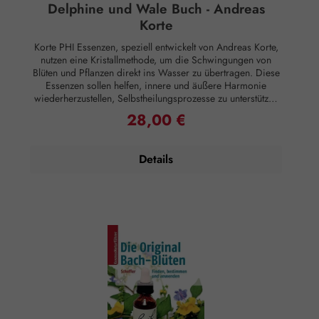
Delphine und Wale Buch - Andreas
Korte
Korte PHI Essenzen, speziell entwickelt von Andreas Korte,
nutzen eine Kristallmethode, um die Schwingungen von
Blüten und Pflanzen direkt ins Wasser zu übertragen. Diese
Essenzen sollen helfen, innere und äußere Harmonie
wiederherzustellen, Selbstheilungsprozesse zu unterstützen
und die Verbindung zu sich selbst, anderen Menschen, der
28,00 €
Regulärer Preis:
Natur und Mitgeschöpfen zu stärken. Beschreibung: Delfine
und Wale sind geistig hochentwickelte Wesen, die mit dem
Menschen in uralter Freundschaft verbunden sind. Sie
Details
bringen uns in Berührung mit unserer eigenen Spontanität,
mit Lebensfreude, Vertrauen und Lachen - kurz: mit unserer
Seele. Sie sind Therapeuten des Meeres, die unser Herz
öffnen und uns helfen, unsere Verbundenheit untereinander
und mit der Natur liebevoll wieder herzustellen. Kaum ein
Mensch kann sich dem Charme und der Zutraulichkeit von
den Delfinen verschließen. Kinder sind begeistert und
Erwachsene werden wieder zu Kindern, wenn sie sich der
Zärtlichkeit und der humorvollen Art dieser charismatischen
Geschöpfe öffnen. Viele Menschen können ihre Gefühle
schwer beschreiben, die sie bei einer Begegnung mit
Delfinen erleben. Die Heiterkeit und Anmut der Tiere
berühren scheinbar ein tiefes Empfinden. Sie vermögen uns