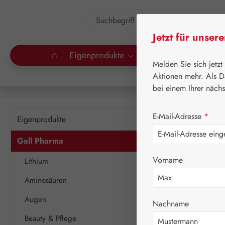
um Hauptinhalt springen
Zur Suche springen
Jetzt für unser
⌂
Eigenprodukte
Gall Pharma
Lei
Melden Sie sich jetzt
Aktionen mehr. Als D
bei einem Ihrer näch
Nah
E-Mail-Adresse
*
Eigenprodukte
Gall Pharma
Gall Pharma
bieten w
Vorname
Lithium
Aminosäuren
Augen
Nachname
Beauty & Pflege