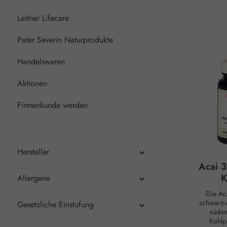
fördern
Belastbark
Leitner Lifecare
Stimmung au
verantwo
Pater Severin Naturprodukte
Natur aus 
Hydroxytry
Handelswaren
den 
afrikanisc
spielt ein
Aktionen
bei der
„Glücksho
Firmenkunde werden
Aus Seroto
das Schla
gebildet. 
schlaf
beruhigen
Hersteller
dieser bes
HTP 100
Acai 
entha
K
Allergene
Magnesium
normal
Die Aca
Funktion
schwarz-v
Gesetzliche Einstufung
Funktion 
südam
ein
Kohlp
Energies