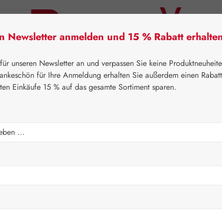
en Newsletter anmelden und 15 % Rabatt erhalte
tner Lifecare
Pater Severin Naturprodukte
Handels
 für unseren Newsletter an und verpassen Sie keine Produktneuheit
ankeschön für Ihre Anmeldung erhalten Sie außerdem einen Rabat
sten Einkäufe 15 % auf das gesamte Sortiment sparen.
⌂
Gall Pharma
rungsergänzung & Qualitätsprodukte v
 Austria zählt seit über 40 Jahren zu den führenden Experten für
ir eine einzigartige Produktvielfalt – von Vitaminen und Mineralsto
Produktion in Judenburg steht für Qualität, Reinheit und hö
1
2
3
4
5
Seite
Seite
Seite
Seite
Seite