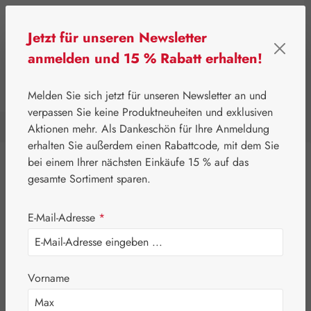
Zum Hauptinhalt springen
Jetzt für unseren Newsletter
anmelden und 15 % Rabatt erhalten!
0
Werkzeugleiste anzeigen
Du hast 0 Produkte a
Melden Sie sich jetzt für unseren Newsletter an und
verpassen Sie keine Produktneuheiten und exklusiven
Aktionen mehr. Als Dankeschön für Ihre Anmeldung
⌂
Handelswaren
Embamed®
erhalten Sie außerdem einen Rabattcode, mit dem Sie
bei einem Ihrer nächsten Einkäufe 15 % auf das
Eigenprodukte
gesamte Sortiment sparen.
Gall Pharma
E-Mail-Adresse
*
Leitner Lifecare
Pater Severin Naturprodukte
Vorname
Handelswaren