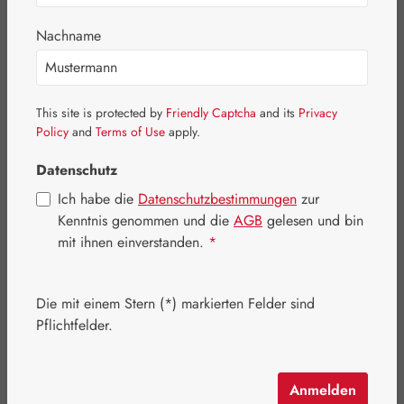
Embamed®
Nachname
Erotik & Hygiene
Kosmetik & Körperpflege
This site is protected by
Friendly Captcha
and its
Privacy
Lebensmittel
Policy
and
Terms of Use
apply.
Medizinprodukte
Datenschutz
Nährstoffe
Ich habe die
Datenschutzbestimmungen
zur
Tees
Kenntnis genommen und die
AGB
gelesen und bin
mit ihnen einverstanden.
*
Aktionen
Firmenkunde werden
Die mit einem Stern (*) markierten Felder sind
Pflichtfelder.
Produkte filtern
Anmelden