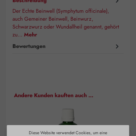
Beschreibung
Der Echte Beinwell (Symphytum officinale),
auch Gemeiner Beinwell, Beinwurz,
Schwarzwurz oder Wundallheil genannt, gehört
zu…
Mehr
Bewertungen
Produktgalerie überspringen
Andere Kunden kauften auch …
Diese Website verwendet Cookies, um eine