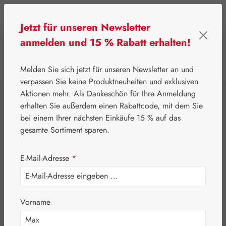
Zum Hauptinhalt springen
Jetzt für unseren Newsletter
anmelden und 15 % Rabatt erhalten!
0
Werkzeugleiste anzeigen
Du hast 0 Produkte
Melden Sie sich jetzt für unseren Newsletter an und
verpassen Sie keine Produktneuheiten und exklusiven
Aktionen mehr. Als Dankeschön für Ihre Anmeldung
⌂
Pater Severin Naturprodukte
Schönheit & Pflege
erhalten Sie außerdem einen Rabattcode, mit dem Sie
Beinwell Spray
bei einem Ihrer nächsten Einkäufe 15 % auf das
gesamte Sortiment sparen.
E-Mail-Adresse
*
Vorname
Bildergalerie überspringen