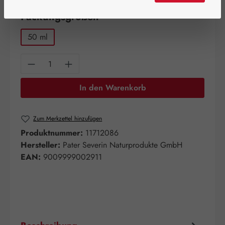
auswählen
Packungsgrößen
50 ml
Produkt Anzahl: Gib den gewünschten Wert e
In den Warenkorb
Zum Merkzettel hinzufügen
Produktnummer:
11712086
Hersteller:
Pater Severin Naturprodukte GmbH
EAN:
9009999002911