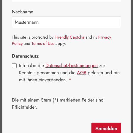
Nachname
This site is protected by
Friendly Captcha
and its
Privacy
Policy
and
Terms of Use
apply.
Datenschutz
Ich habe die
Datenschutzbestimmungen
zur
Kenntnis genommen und die
AGB
gelesen und bin
mit ihnen einverstanden.
*
Regulärer Preis:
17,40 €
Die mit einem Stern (*) markierten Felder sind
Inhalt:
0.05 Liter
(348,00 € / 1 Liter)
Pflichtfelder.
Preise inkl. MwSt. zzgl. Versandkosten
Artikel auf Lager.
Anmelden