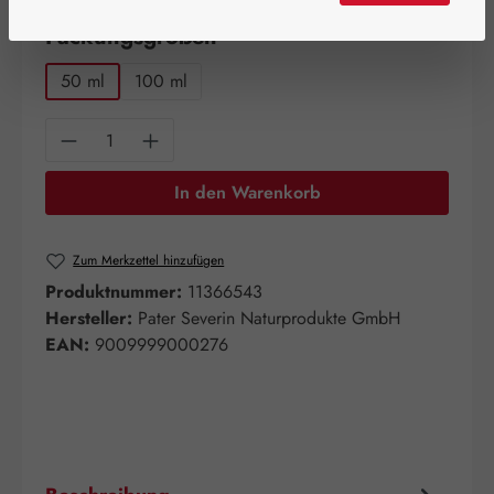
auswählen
Packungsgrößen
50 ml
100 ml
Produkt Anzahl: Gib den gewünschten Wert e
In den Warenkorb
Zum Merkzettel hinzufügen
Produktnummer:
11366543
Hersteller:
Pater Severin Naturprodukte GmbH
EAN:
9009999000276