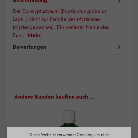
Beschreibung
Der Eukalyptusbaum (Eucalyptus globulus
Labill.) zählt zur Familie der Myrtaceae
(Myrtengewächse). Ein weiterer Name des
Euk…
Mehr
Bewertungen
Produktgalerie überspringen
Andere Kunden kauften auch …
Diese Website verwendet Cookies, um eine