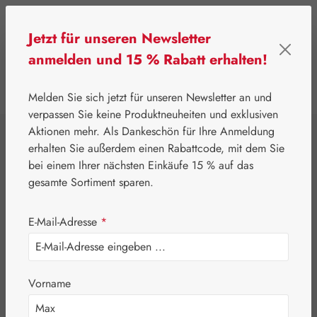
Zum Hauptinhalt springen
Jetzt für unseren Newsletter
anmelden und 15 % Rabatt erhalten!
0
Werkzeugleiste anzeigen
Du hast 0 Produkte
Melden Sie sich jetzt für unseren Newsletter an und
verpassen Sie keine Produktneuheiten und exklusiven
Aktionen mehr. Als Dankeschön für Ihre Anmeldung
⌂
Pater Severin Naturprodukte
Tropfen & Sprays
erhalten Sie außerdem einen Rabattcode, mit dem Sie
Eukalyptus Tropfen
bei einem Ihrer nächsten Einkäufe 15 % auf das
gesamte Sortiment sparen.
E-Mail-Adresse
*
Vorname
Bildergalerie überspringen