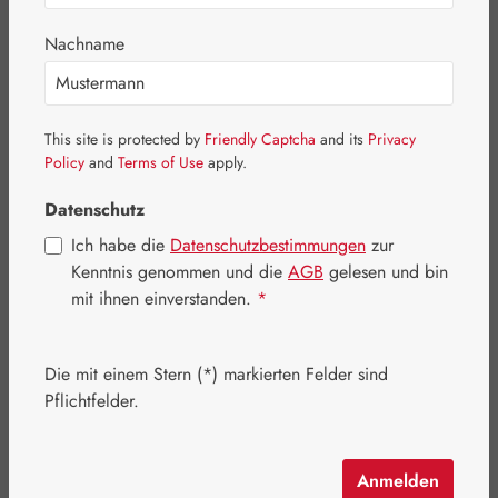
Nachname
This site is protected by
Friendly Captcha
and its
Privacy
Policy
and
Terms of Use
apply.
Datenschutz
Ich habe die
Datenschutzbestimmungen
zur
Kenntnis genommen und die
AGB
gelesen und bin
mit ihnen einverstanden.
*
Regulärer Preis:
13,40 €
Die mit einem Stern (*) markierten Felder sind
Inhalt:
0.05 Liter
(268,00 € / 1 Liter)
Pflichtfelder.
Preise inkl. MwSt. zzgl. Versandkosten
Artikel auf Lager.
Anmelden