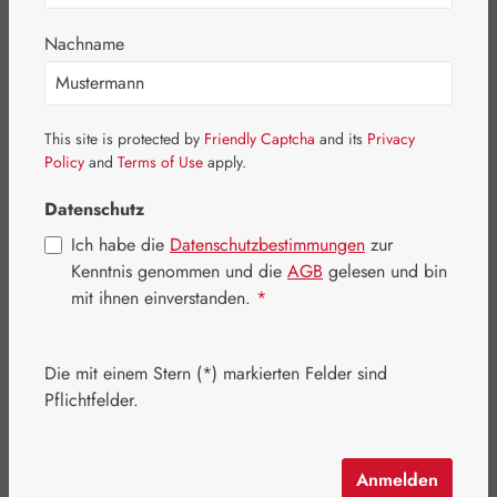
Bildergalerie überspringen
Nachname
This site is protected by
Friendly Captcha
and its
Privacy
Policy
and
Terms of Use
apply.
Datenschutz
Ich habe die
Datenschutzbestimmungen
zur
Kenntnis genommen und die
AGB
gelesen und bin
Regulärer Preis:
47,50 €
mit ihnen einverstanden.
*
Inhalt:
0.082 Kilogramm
(579,27 € / 1 Kilogramm)
Preise inkl. MwSt. zzgl. Versandkosten
Die mit einem Stern (*) markierten Felder sind
Pflichtfelder.
Artikel auf Lager.
auswählen
Packungsgrößen
Anmelden