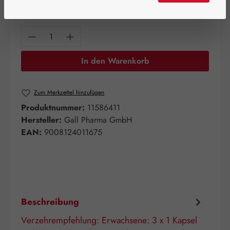
120 Stück
Produkt Anzahl: Gib den gewünschten Wert e
In den Warenkorb
Zum Merkzettel hinzufügen
Produktnummer:
11586411
Hersteller:
Gall Pharma GmbH
EAN:
9008124011675
Beschreibung
Verzehrempfehlung: Erwachsene: 3 x 1 Kapsel