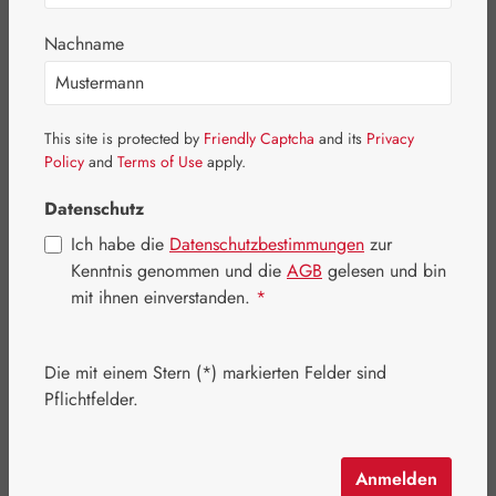
Nachname
This site is protected by
Friendly Captcha
and its
Privacy
Policy
and
Terms of Use
apply.
Datenschutz
Ich habe die
Datenschutzbestimmungen
zur
Kenntnis genommen und die
AGB
gelesen und bin
mit ihnen einverstanden.
*
Regulärer Preis:
39,90 €
Inhalt:
0.011 Kilogramm
(3.627,27 € / 1 Kilogramm)
Die mit einem Stern (*) markierten Felder sind
Preise inkl. MwSt. zzgl. Versandkosten
Pflichtfelder.
Artikel auf Lager.
Anmelden