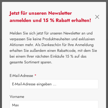
Zum Hauptinhalt springen
Jetzt für unseren Newsletter
anmelden und 15 % Rabatt erhalten!
0
Werkzeugleiste anzeigen
Du hast 0 Produkte
Melden Sie sich jetzt für unseren Newsletter an und
verpassen Sie keine Produktneuheiten und exklusiven
Aktionen mehr. Als Dankeschön für Ihre Anmeldung
⌂
Gall Pharma
Lithium
erhalten Sie außerdem einen Rabattcode, mit dem Sie
Lithium 5 mg
bei einem Ihrer nächsten Einkäufe 15 % auf das
gesamte Sortiment sparen.
E-Mail-Adresse
*
Vorname
Bildergalerie überspringen