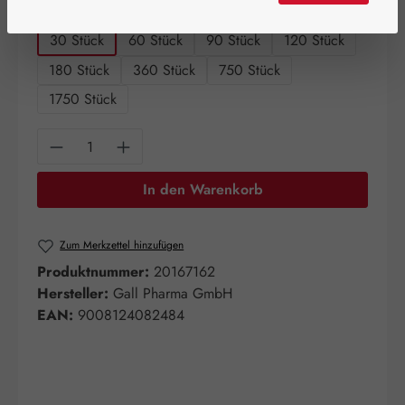
auswählen
Packungsgrößen
30 Stück
60 Stück
90 Stück
120 Stück
180 Stück
360 Stück
750 Stück
1750 Stück
Produkt Anzahl: Gib den gewünschten Wert e
In den Warenkorb
Zum Merkzettel hinzufügen
Produktnummer:
20167162
Hersteller:
Gall Pharma GmbH
EAN:
9008124082484