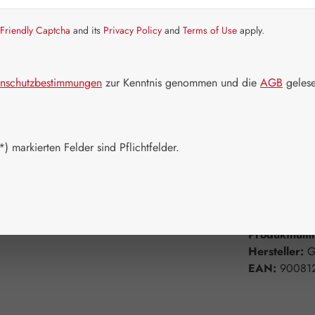
Artikel auf La
Friendly Captcha
and its
Privacy Policy
and
Terms of Use
apply.
Packungs
30 Stück
nschutzbestimmungen
zur Kenntnis genommen und die
AGB
gelese
360 Stück
Produkt 
) markierten Felder sind Pflichtfelder.
Zum Merkzett
Produktnum
Hersteller:
G
EAN:
90081