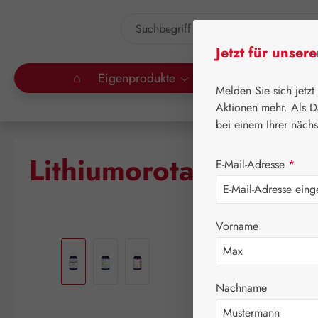
um Hauptinhalt springen
Zur Suche springen
Jetzt für unser
⌂
Eigenprodukte
Gall Pharma
Lei
Melden Sie sich jetzt
Aktionen mehr. Als D
bei einem Ihrer näch
Lithiumorotat 5 mg
E-Mail-Adresse
*
Vorname
Bildergalerie überspringen
Nachname