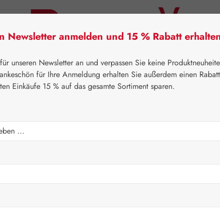
en Newsletter anmelden und 15 % Rabatt erhalte
tner Lifecare
Pater Severin Naturprodukte
Handels
 für unseren Newsletter an und verpassen Sie keine Produktneuheit
ankeschön für Ihre Anmeldung erhalten Sie außerdem einen Rabat
sten Einkäufe 15 % auf das gesamte Sortiment sparen.
⌂
Gall Pharma
Lithium
Regulärer Prei
10,90 
Inhalt:
0.005 K
Preise inkl. M