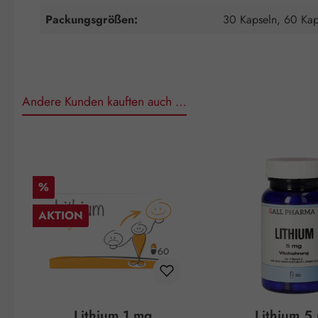
Packungsgrößen:
30 Kapseln, 60 Kap
Andere Kunden kauften auch …
Produktgalerie überspringen
Rabatt
%
AKTION
Lithium 1 mg
Lithium 5