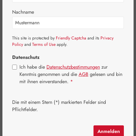
Bildergalerie überspringen
Nachname
This site is protected by
Friendly Captcha
and its
Privacy
Policy
and
Terms of Use
apply.
Datenschutz
Ich habe die
Datenschutzbestimmungen
zur
Kenntnis genommen und die
AGB
gelesen und bin
mit ihnen einverstanden.
*
Die mit einem Stern (*) markierten Felder sind
Regulärer Preis:
26,30 €
Pflichtfelder.
Inhalt:
0.05 Liter
(526,00 € / 1 Liter)
Preise inkl. MwSt. zzgl. Versandkosten
Anmelden