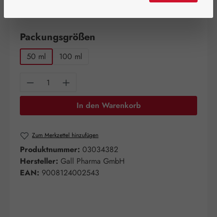
Schnell zuschlagen! Es sind nur noch wenige Artikel
verfügbar!
auswählen
Packungsgrößen
50 ml
100 ml
Produkt Anzahl: Gib den gewünschten Wert e
In den Warenkorb
Zum Merkzettel hinzufügen
Produktnummer:
03034382
Hersteller:
Gall Pharma GmbH
EAN:
9008124002543