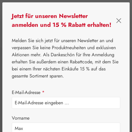
Zum Hauptinhalt springen
Jetzt für unseren Newsletter
anmelden und 15 % Rabatt erhalten!
0
Werkzeugleiste anzeigen
Du hast 0 Produkte
Melden Sie sich jetzt für unseren Newsletter an und
verpassen Sie keine Produktneuheiten und exklusiven
Aktionen mehr. Als Dankeschön für Ihre Anmeldung
⌂
Gall Pharma
Topinambur
erhalten Sie außerdem einen Rabattcode, mit dem Sie
Topinambur Plus
bei einem Ihrer nächsten Einkäufe 15 % auf das
gesamte Sortiment sparen.
GPH Spray
E-Mail-Adresse
*
Vorname