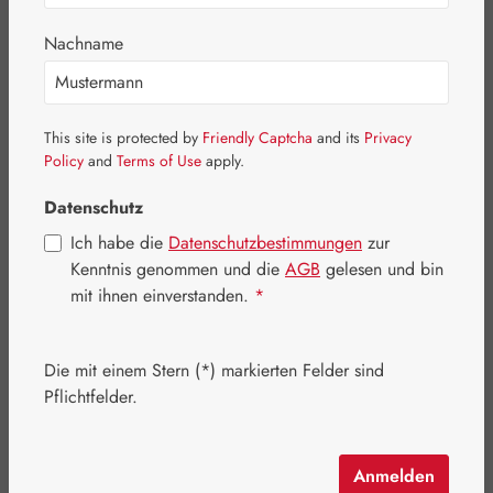
Nachname
This site is protected by
Friendly Captcha
and its
Privacy
Policy
and
Terms of Use
apply.
Datenschutz
Ich habe die
Datenschutzbestimmungen
zur
Kenntnis genommen und die
AGB
gelesen und bin
mit ihnen einverstanden.
*
Regulärer Preis:
18,20 €
Inhalt:
0.03 Kilogramm
(606,67 € / 1 Kilogramm)
Die mit einem Stern (*) markierten Felder sind
Preise inkl. MwSt. zzgl. Versandkosten
Pflichtfelder.
Schnell zuschlagen! Es sind nur noch wenige Artikel
verfügbar!
Anmelden