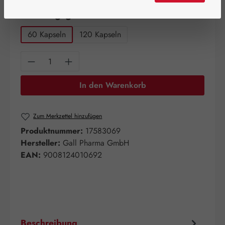
auswählen
Packungsgrößen
60 Kapseln
120 Kapseln
Produkt Anzahl: Gib den gewünschten Wert e
In den Warenkorb
Zum Merkzettel hinzufügen
Produktnummer:
17583069
Hersteller:
Gall Pharma GmbH
EAN:
9008124010692
Beschreibung