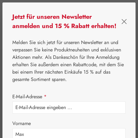
Zum Hauptinhalt springen
Jetzt für unseren Newsletter
anmelden und 15 % Rabatt erhalten!
0
Werkzeugleiste anzeigen
Du hast 0 Produkte
Melden Sie sich jetzt für unseren Newsletter an und
verpassen Sie keine Produktneuheiten und exklusiven
Aktionen mehr. Als Dankeschön für Ihre Anmeldung
⌂
Gall Pharma
Gall Exklusiv
erhalten Sie außerdem einen Rabattcode, mit dem Sie
Valpetrin® Kapseln
bei einem Ihrer nächsten Einkäufe 15 % auf das
gesamte Sortiment sparen.
E-Mail-Adresse
*
Vorname
Bildergalerie überspringen