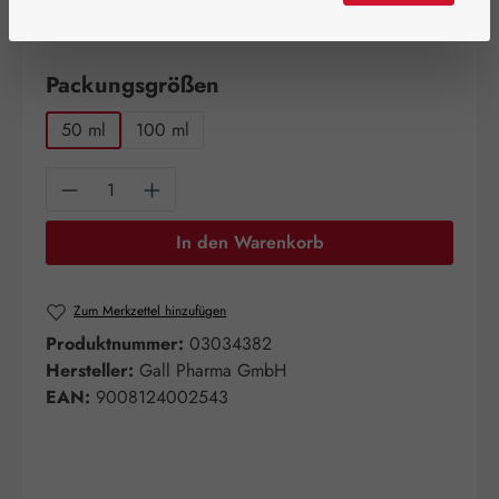
Schnell zuschlagen! Es sind nur noch wenige Artikel
verfügbar!
auswählen
Packungsgrößen
50 ml
100 ml
Produkt Anzahl: Gib den gewünschten Wert e
In den Warenkorb
Zum Merkzettel hinzufügen
Produktnummer:
03034382
Hersteller:
Gall Pharma GmbH
EAN:
9008124002543