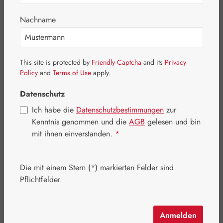
Bildergalerie überspringen
Nachname
This site is protected by
Friendly Captcha
and its
Privacy
Policy
and
Terms of Use
apply.
Datenschutz
Ich habe die
Datenschutzbestimmungen
zur
Kenntnis genommen und die
AGB
gelesen und bin
mit ihnen einverstanden.
*
Die mit einem Stern (*) markierten Felder sind
Regulärer Preis:
26,30 €
Pflichtfelder.
Inhalt:
0.05 Liter
(526,00 € / 1 Liter)
Preise inkl. MwSt. zzgl. Versandkosten
Anmelden