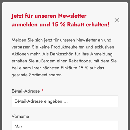
Zum Hauptinhalt springen
Jetzt für unseren Newsletter
anmelden und 15 % Rabatt erhalten!
0
Werkzeugleiste anzeigen
Du hast 0 Produkte
Melden Sie sich jetzt für unseren Newsletter an und
verpassen Sie keine Produktneuheiten und exklusiven
Aktionen mehr. Als Dankeschön für Ihre Anmeldung
⌂
Gall Pharma
Topinambur
erhalten Sie außerdem einen Rabattcode, mit dem Sie
Topinambur Plus
bei einem Ihrer nächsten Einkäufe 15 % auf das
gesamte Sortiment sparen.
GPH Spray
E-Mail-Adresse
*
Vorname