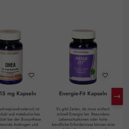
15 mg Kapseln
Energie-Fit Kapseln
droepiandrosteron) ist
Es gibt Zeiten, da muss einfach
H
odukt und metabolisches
schnell Energie her. Besondere
d
ukt bei der Biosynthese
Lebenssituationen oder hohe
steroide Androgen und
berufliche Erfordernisse können eine