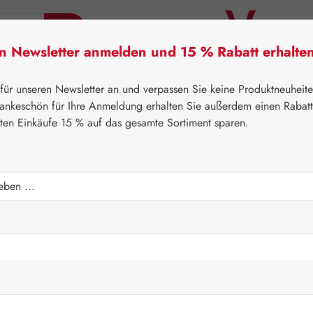
en Newsletter anmelden und 15 % Rabatt erhalte
tner Lifecare
Pater Severin Naturprodukte
Handels
 für unseren Newsletter an und verpassen Sie keine Produktneuheit
ankeschön für Ihre Anmeldung erhalten Sie außerdem einen Rabat
sten Einkäufe 15 % auf das gesamte Sortiment sparen.
⌂
Gall Pharma
Topinambur
Kapseln
Regulärer Prei
312,40
Inhalt:
1.003 Ki
Preise inkl. M