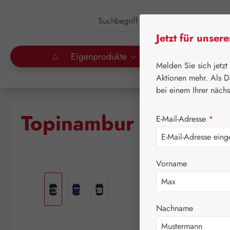
um Hauptinhalt springen
Zur Suche springen
Jetzt für unser
⌂
Eigenprodukte
Gall Pharma
Lei
Melden Sie sich jetzt
Aktionen mehr. Als D
bei einem Ihrer näch
Topinambur PE GPH 
E-Mail-Adresse
*
Vorname
Bildergalerie überspringen
Nachname