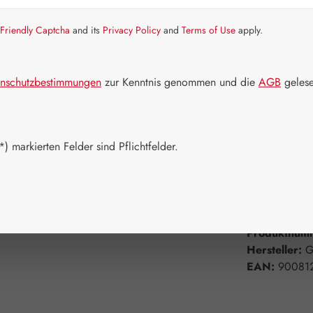
Artikel auf La
Friendly Captcha
and its
Privacy Policy
and
Terms of Use
apply.
Packungs
60 Kapseln
nschutzbestimmungen
zur Kenntnis genommen und die
AGB
gelese
750 Kapsel
Produkt 
) markierten Felder sind Pflichtfelder.
Zum Merkzett
Produktnum
Hersteller:
G
EAN:
90081