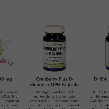
00 mg
Cranberry Plus D-
DHEA 
n
Mannose GPH Kapseln
loe Vera ist
Ständiger Harndrang und
DHEA (Dehy
Wüstenlilie
unangenehmes Brennen beim
ein Naturpr
s Präparat hat
Wasserlassen – besonders Frauen
Zwischenprod
ge Tradition:
sind häufig von dieser Problematik
der Sexual