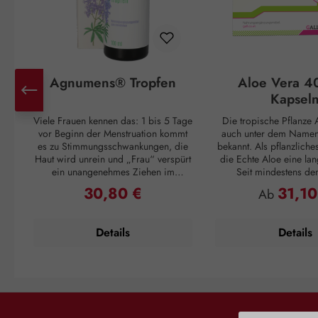
Agnumens® Tropfen
Aloe Vera 4
Kapsel
Viele Frauen kennen das: 1 bis 5 Tage
Die tropische Pflanze A
vor Beginn der Menstruation kommt
auch unter dem Namen 
es zu Stimmungsschwankungen, die
bekannt. Als pflanzliche
Haut wird unrein und „Frau“ verspürt
die Echte Aloe eine lan
ein unangenehmes Ziehen im
Seit mindestens de
Unterleib. Und ganz plötzlich, mit
Jahrhundert v. Chr. wuss
30,80 €
31,10
Regulärer Preis:
Regulärer P
Ab
Einsetzen der Periode, sind alle
Griechen um ihren posi
Unannehmlichkeiten vorbei, nur um
Cleopatra verwendet
sich 3 – 4 Wochen später zu
Pflegemittel für ihre H
Details
Details
wiederholen. Doch auch dagegen ist
die Römer und Inkas n
ein Kraut gewachsen: Die
Vera als Abwehrmittel g
Pflanzenstoffe aus den Früchten des
und zur Förderu
Mönchspfeffers greifen ausgleichend
Wundregeneration. Die 
in den Hormonhaushalt der Frau ein
ihre wertvollen Inhaltss
und schaffen so Harmonie für den
Gel, das im Blattinnere
weiblichen Zyklus. Die Aktivierung
ist. Dieses Blattmark e