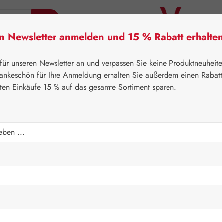
en Newsletter anmelden und 15 % Rabatt erhalte
tner Lifecare
Pater Severin Naturprodukte
Handels
 für unseren Newsletter an und verpassen Sie keine Produktneuheit
ankeschön für Ihre Anmeldung erhalten Sie außerdem einen Rabat
sten Einkäufe 15 % auf das gesamte Sortiment sparen.
⌂
Gall Pharma
Coenzym Q-10
ln
Regulärer Prei
26,40 
Inhalt:
0.013 Ki
Preise inkl. M