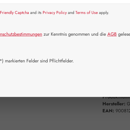
Artikel auf La
Friendly Captcha
and its
Privacy Policy
and
Terms of Use
apply.
Packungs
30 Kapseln
nschutzbestimmungen
zur Kenntnis genommen und die
AGB
gelese
180 Kapsel
Produkt 
) markierten Felder sind Pflichtfelder.
Zum Merkzett
Produktnum
Hersteller:
G
EAN:
90081