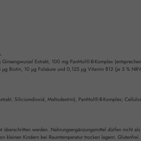
n.
mg Ginsengwurzel Extrakt, 100 mg PanMol®-B-Komplex (entsprech
5 µg Biotin, 10 µg Folsäure und 0,125 µg Vitamin B12 (je 5 % N
extrakt, Siliciumdioxid, Maltodextrin), PanMol®-B-Komplex; Cellu
überschritten werden. Nahrungsergänzungsmittel dürfen nicht als
 kleinen Kindern bei Raumtemperatur trocken lagern. Glutenfrei. L