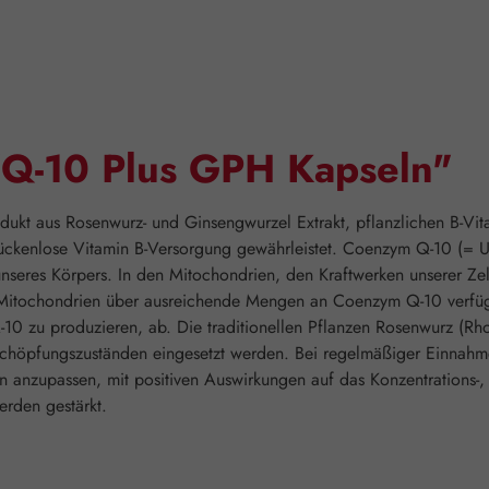
"Q-10 Plus GPH Kapseln"
odukt aus Rosenwurz- und Ginsengwurzel Extrakt, pflanzlichen B-
ckenlose Vitamin B-Versorgung gewährleistet. Coenzym Q-10 (= Ub
seres Körpers. In den Mitochondrien, den Kraftwerken unserer Zel
e Mitochondrien über ausreichende Mengen an Coenzym Q-10 verfüg
10 zu produzieren, ab. Die traditionellen Pflanzen Rosenwurz (Rh
höpfungszuständen eingesetzt werden. Bei regelmäßiger Einnahme 
nen anzupassen, mit positiven Auswirkungen auf das Konzentrations
rden gestärkt.