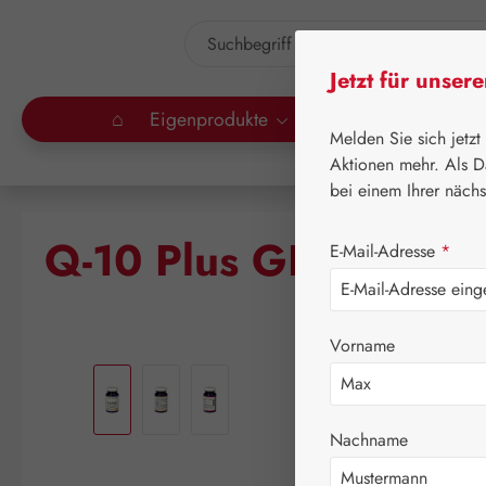
um Hauptinhalt springen
Zur Suche springen
Jetzt für unser
⌂
Eigenprodukte
Gall Pharma
Lei
Melden Sie sich jetzt
Aktionen mehr. Als D
bei einem Ihrer näch
Q-10 Plus GPH Kapse
E-Mail-Adresse
*
Vorname
Bildergalerie überspringen
Nachname