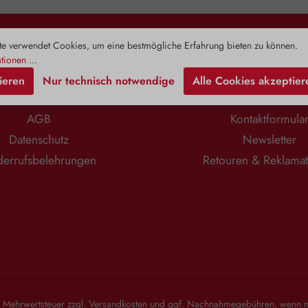
toffe in einem
die Ursache für ein Ungleichgewicht
Erwachsene
n eingebettet
der Blasenschleimhautumgebung.
und Übergewi
nthält neben
Diese Bakterien binden stärker an D-
Spiegel
n Vitaminen,
Mannose als an die Innenwand der
zirkulierend
e verwendet Cookies, um eine bestmögliche Erfahrung bieten zu können.
Rechtliches
Information
toffen,
Harnblase. Ein Ausschwemmen
Zusam
tionen ...
ischen Ölen
dieser Keime wird mit Hilfe von D-
Alterungspr
ieren
Nur technisch notwendige
Alle Cookies akzeptier
overose, auch
Mannose vereinfacht. Die Cranberry
Prohor
nt. Dieses
(Vaccinium macrocarpon), eine
Jungbr
Impressum
Zahlung & Versa
charid stärkt
robuste, widerstandsfähige Pflanze
Begleitersc
AGB
Kontaktformula
at natürliche
mit zahlreichen bioaktiven
Lebensjah
ten. Je höher
Komponenten, darunter
Zudem stärkt
Datenschutz
Newsletter
er Pflanze,
Phenolsäuren, Arbutin, Anthocyane,
unterstützt
 das Produkt.
Flavone, Flavonoide und organische
sorgt für
errufsbelehrungen
Retouren & Reklama
htlichen
Säuren, ergänzt diese Funktion
Anwendungsgebiete: 
arin gelösten
perfekt. Insbesondere ihr hoher
angene
wickelt die
Gehalt an Proanthocyanidinen (PACs)
Verzehrempf
osität. Daher
verhindert gezielt die Anheftung
1 Kapsel t
e vor allem
unerwünschter Bakterien an die
einnehmen. 
Eigenschaften
Wände der Blase. PACs interagieren
DHEA (Deh
Vera 400 mg
mit sogenannten Fimbrien – den
Zusammensetz
 Pulver der
haftenden Anhängseln der Bakterien
Gelatine*
oinfreien Gel
– und verhindern somit deren
Magnesiumsal
 von Zusätzen.
Bindung an die Schleimhaut der
*Kann bei
Blaseninnenwand. Diese werden
abführend 
l. Mehrwertsteuer zzgl.
Versandkosten
und ggf. Nachnahmegebühren, wenn ni
dann einfach mit dem Urin
Hinweis