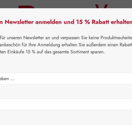
en Newsletter anmelden und 15 % Rabatt erhalte
tner Lifecare
Pater Severin Naturprodukte
Handels
 für unseren Newsletter an und verpassen Sie keine Produktneuheit
ankeschön für Ihre Anmeldung erhalten Sie außerdem einen Rabat
sten Einkäufe 15 % auf das gesamte Sortiment sparen.
⌂
Gall Pharma
Aminosäuren
 Kapseln
Regulärer Prei
243,70
Inhalt:
0.178 Ki
Preise inkl. M