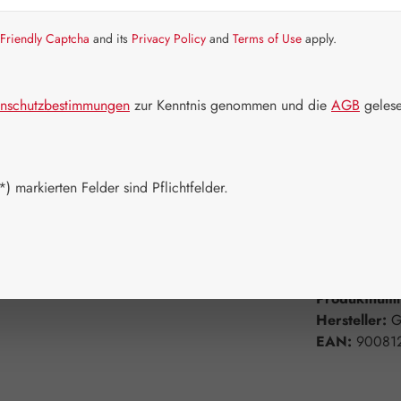
Artikel auf La
Friendly Captcha
and its
Privacy Policy
and
Terms of Use
apply.
Packungs
60 Kapseln
nschutzbestimmungen
zur Kenntnis genommen und die
AGB
gelese
750 Kapsel
Produkt 
) markierten Felder sind Pflichtfelder.
Zum Merkzett
Produktnum
Hersteller:
G
EAN:
90081