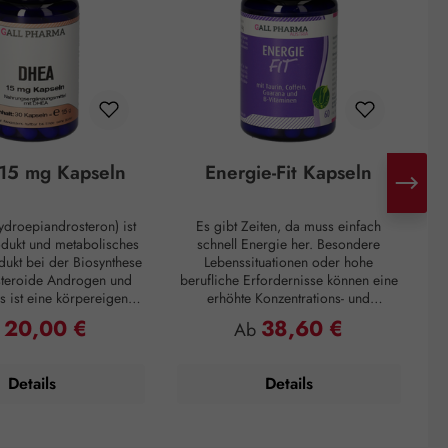
15 mg Kapseln
Energie-Fit Kapseln
droepiandrosteron) ist
Es gibt Zeiten, da muss einfach
H
odukt und metabolisches
schnell Energie her. Besondere
d
ukt bei der Biosynthese
Lebenssituationen oder hohe
steroide Androgen und
berufliche Erfordernisse können eine
s ist eine körpereigene
erhöhte Konzentrations- und
ie hauptsächlich in der
Leistungsfähigkeit verlangen. Zur
Mo
20,00 €
38,60 €
ulärer Preis:
Regulärer Preis:
b
Ab
ren Schicht der
Überbrückung von Müdigkeitsphasen
I
inde gebildet wird. Mit
oder zum Überwinden eines
n
 Alter nimmt die DHEA-
Leistungstiefs, ganz egal, das
d
Details
Details
edoch drastisch ab. Zum
Prämiumpräparat Energie-Fit Kapseln
Eine 60-jährige Person
steht für Dynamik und Antrieb. Die
ich ein Fünftel der DHEA-
anregenden Inhaltsstoffe Taurin,
ration eines jungen
Guarana und Coffein liefern die