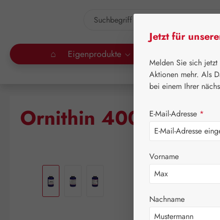
um Hauptinhalt springen
Zur Suche springen
Jetzt für unser
⌂
Eigenprodukte
Gall Pharma
Lei
Melden Sie sich jetzt
Aktionen mehr. Als D
bei einem Ihrer näch
Ornithin 400 mg GPH
E-Mail-Adresse
*
Vorname
Bildergalerie überspringen
Nachname