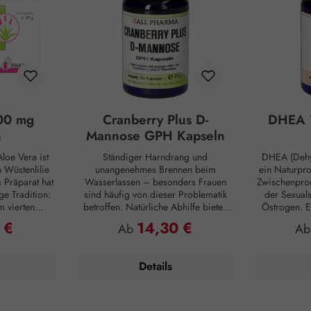
00 mg
Cranberry Plus D-
DHEA 
n
Mannose GPH Kapseln
loe Vera ist
Ständiger Harndrang und
DHEA (Dehy
Wüstenlilie
unangenehmes Brennen beim
ein Naturpr
s Präparat hat
Wasserlassen – besonders Frauen
Zwischenprod
ge Tradition:
sind häufig von dieser Problematik
der Sexual
m vierten
betroffen. Natürliche Abhilfe bieten
Östrogen. E
ten die alten
hierbei Cranberry Plus D-Mannose
Substanz, d
 €
14,30 €
reis:
Regulärer Preis:
Reg
Ab
A
tiven Nutzen.
GPH Kapseln. D-Mannose ist ein
inne
e sie als
natürlicher Monozucker, der vom
Nebennierenr
aut und auch
menschlichen Organismus im
zunehmendem
Details
utzten Aloe
geringen Umfang zwar selbst
Produktion j
egen Insekten
hergestellt, aber kaum verwertet wird
Vergleich: 
ng der
und daher unverdaut in die Blase
weist ledigl
Pflanze birgt
übergeht. Darmbakterien sind häufig
Konzent