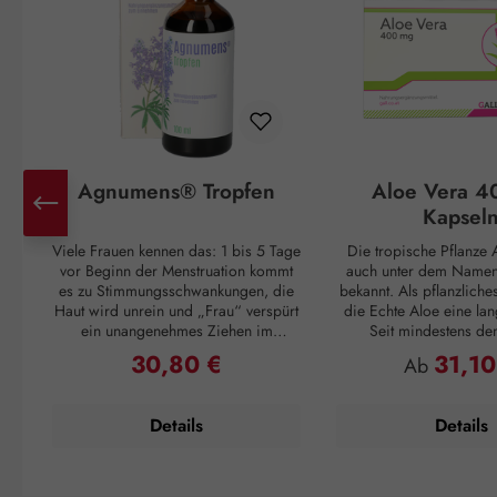
Agnumens® Tropfen
Aloe Vera 4
Kapsel
Viele Frauen kennen das: 1 bis 5 Tage
Die tropische Pflanze A
vor Beginn der Menstruation kommt
auch unter dem Namen 
es zu Stimmungsschwankungen, die
bekannt. Als pflanzliche
Haut wird unrein und „Frau“ verspürt
die Echte Aloe eine lan
ein unangenehmes Ziehen im
Seit mindestens de
Unterleib. Und ganz plötzlich, mit
Jahrhundert v. Chr. wuss
30,80 €
31,10
Regulärer Preis:
Regulärer P
Ab
Einsetzen der Periode, sind alle
Griechen um ihren posi
Unannehmlichkeiten vorbei, nur um
Cleopatra verwendet
sich 3 – 4 Wochen später zu
Pflegemittel für ihre H
Details
Details
wiederholen. Doch auch dagegen ist
die Römer und Inkas n
ein Kraut gewachsen: Die
Vera als Abwehrmittel g
Pflanzenstoffe aus den Früchten des
und zur Förderu
Mönchspfeffers greifen ausgleichend
Wundregeneration. Die 