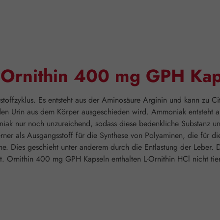
"Ornithin 400 mg GPH Kap
toffzyklus. Es entsteht aus der Aminosäure Arginin und kann zu Citr
n Urin aus dem Körper ausgeschieden wird. Ammoniak entsteht als
iak nur noch unzureichend, sodass diese bedenkliche Substanz un
rner als Ausgangsstoff für die Synthese von Polyaminen, die für di
he. Dies geschieht unter anderem durch die Entlastung der Leber. 
 Ornithin 400 mg GPH Kapseln enthalten L-Ornithin HCl nicht tier