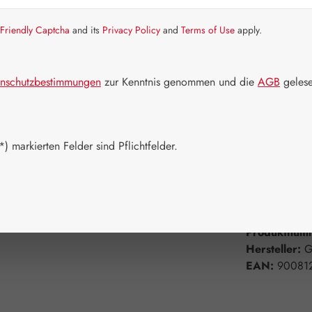
Schnell zusch
Friendly Captcha
and its
Privacy Policy
and
Terms of Use
apply.
Packungs
30 Kapseln
nschutzbestimmungen
zur Kenntnis genommen und die
AGB
gelese
750 Kapsel
Produkt 
) markierten Felder sind Pflichtfelder.
Zum Merkzett
Produktnum
Hersteller:
G
EAN:
90081