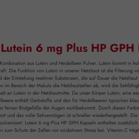
"Lutein 6 mg Plus HP GPH
Kombination aus Lutein und Heidelbeer Pulver. Lutein kommt in ho
ft. Die Funktion von Lutein in unserer Netzhaut ist die Filterung 
r Entstehung reaktiver Substanzen, die auf Dauer die Netzhaut be
n im Bereich der Makula die Netzhautzellen ab, wird die Sehfähigk
 an Lutein in der Netzhautmitte. Da unser Körper Lutein, eine esse
eere enthält Gerbstoffe und den für Heidelbeeren typischen blaue
der feinen Blutgefäße der Augen wohlbekommt. Durch diesen Farbs
zt und das volle Sehvermögen ist schneller wiederhergestellt. Di
verisiert. Lutein 6 mg Plus HP GPH Kapseln enthalten zusätzlich
n zum Schutz der Zellen vor oxidativem Stress bei. Vitamin C trägt