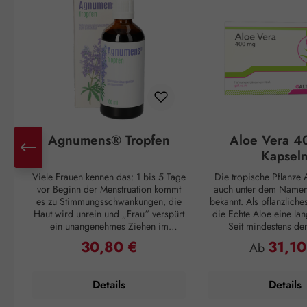
Agnumens® Tropfen
Aloe Vera 4
Kapsel
Viele Frauen kennen das: 1 bis 5 Tage
Die tropische Pflanze A
vor Beginn der Menstruation kommt
auch unter dem Namen 
es zu Stimmungsschwankungen, die
bekannt. Als pflanzliche
Haut wird unrein und „Frau“ verspürt
die Echte Aloe eine lan
ein unangenehmes Ziehen im
Seit mindestens de
Unterleib. Und ganz plötzlich, mit
Jahrhundert v. Chr. wuss
30,80 €
31,10
Regulärer Preis:
Regulärer P
Ab
Einsetzen der Periode, sind alle
Griechen um ihren posi
Unannehmlichkeiten vorbei, nur um
Cleopatra verwendet
sich 3 – 4 Wochen später zu
Pflegemittel für ihre H
Details
Details
wiederholen. Doch auch dagegen ist
die Römer und Inkas n
ein Kraut gewachsen: Die
Vera als Abwehrmittel g