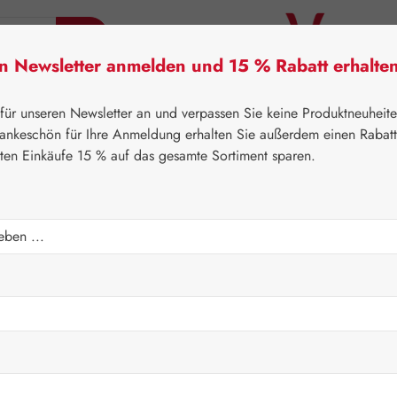
en Newsletter anmelden und 15 % Rabatt erhalte
tner Lifecare
Pater Severin Naturprodukte
Handels
 für unseren Newsletter an und verpassen Sie keine Produktneuheit
ankeschön für Ihre Anmeldung erhalten Sie außerdem einen Rabat
sten Einkäufe 15 % auf das gesamte Sortiment sparen.
⌂
Gall Pharma
Augen
 GPH Kapseln
Regulärer Prei
61,40 
Inhalt:
0.09 Ki
Preise inkl. M