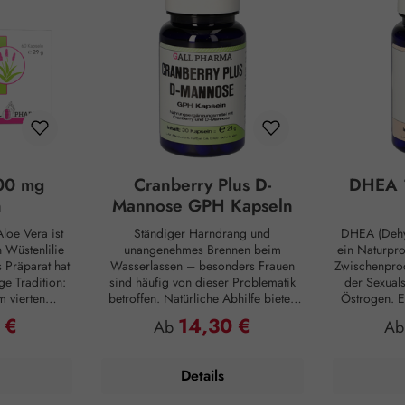
00 mg
Cranberry Plus D-
DHEA 
n
Mannose GPH Kapseln
loe Vera ist
Ständiger Harndrang und
DHEA (Dehy
Wüstenlilie
unangenehmes Brennen beim
ein Naturpr
s Präparat hat
Wasserlassen – besonders Frauen
Zwischenprod
ge Tradition:
sind häufig von dieser Problematik
der Sexual
m vierten
betroffen. Natürliche Abhilfe bieten
Östrogen. E
ten die alten
hierbei Cranberry Plus D-Mannose
Substanz, d
 €
14,30 €
reis:
Regulärer Preis:
Reg
Ab
A
tiven Nutzen.
GPH Kapseln. D-Mannose ist ein
inne
e sie als
natürlicher Monozucker, der vom
Nebennierenr
aut und auch
menschlichen Organismus im
zunehmendem
Details
utzten Aloe
geringen Umfang zwar selbst
Produktion j
egen Insekten
hergestellt, aber kaum verwertet wird
Vergleich: 