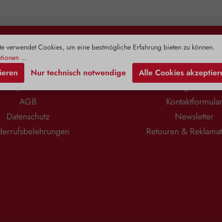
ng der
und daher unverdaut in die Blase
weist ledigl
Pflanze birgt
übergeht. Darmbakterien sind häufig
Konzent
toffe in einem
die Ursache für ein Ungleichgewicht
Erwachsene
n eingebettet
der Blasenschleimhautumgebung.
und Übergewi
nthält neben
Diese Bakterien binden stärker an D-
Spiegel
e verwendet Cookies, um eine bestmögliche Erfahrung bieten zu können.
n Vitaminen,
Mannose als an die Innenwand der
zirkulierend
Rechtliches
Information
toffen,
Harnblase. Ein Ausschwemmen
Zusam
tionen ...
ischen Ölen
dieser Keime wird mit Hilfe von D-
Alterungspr
ieren
Nur technisch notwendige
Alle Cookies akzeptier
overose, auch
Mannose vereinfacht. Die Cranberry
Prohor
nt. Dieses
(Vaccinium macrocarpon), eine
Jungbr
Impressum
Zahlung & Versa
charid stärkt
robuste, widerstandsfähige Pflanze
Begleitersc
AGB
Kontaktformula
at natürliche
mit zahlreichen bioaktiven
Lebensjah
ten. Je höher
Komponenten, darunter
Zudem stärkt
Datenschutz
Newsletter
er Pflanze,
Phenolsäuren, Arbutin, Anthocyane,
unterstützt
 das Produkt.
Flavone, Flavonoide und organische
sorgt für
errufsbelehrungen
Retouren & Reklama
htlichen
Säuren, ergänzt diese Funktion
Anwendungsgebiete: 
arin gelösten
perfekt. Insbesondere ihr hoher
angene
wickelt die
Gehalt an Proanthocyanidinen (PACs)
Verzehrempf
osität. Daher
verhindert gezielt die Anheftung
1 Kapsel t
e vor allem
unerwünschter Bakterien an die
einnehmen. 
Eigenschaften
Wände der Blase. PACs interagieren
DHEA (Deh
Vera 400 mg
mit sogenannten Fimbrien – den
Zusammensetz
 Pulver der
haftenden Anhängseln der Bakterien
Gelatine*
oinfreien Gel
– und verhindern somit deren
Magnesiumsal
 von Zusätzen.
Bindung an die Schleimhaut der
*Kann bei