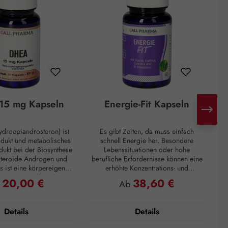
15 mg Kapseln
Energie-Fit Kapseln
droepiandrosteron) ist
Es gibt Zeiten, da muss einfach
H
odukt und metabolisches
schnell Energie her. Besondere
d
ukt bei der Biosynthese
Lebenssituationen oder hohe
steroide Androgen und
berufliche Erfordernisse können eine
s ist eine körpereigene
erhöhte Konzentrations- und
ie hauptsächlich in der
Leistungsfähigkeit verlangen. Zur
Mo
20,00 €
38,60 €
ulärer Preis:
Regulärer Preis:
b
Ab
ren Schicht der
Überbrückung von Müdigkeitsphasen
I
inde gebildet wird. Mit
oder zum Überwinden eines
n
 Alter nimmt die DHEA-
Leistungstiefs, ganz egal, das
d
Details
Details
edoch drastisch ab. Zum
Prämiumpräparat Energie-Fit Kapseln
Eine 60-jährige Person
steht für Dynamik und Antrieb. Die