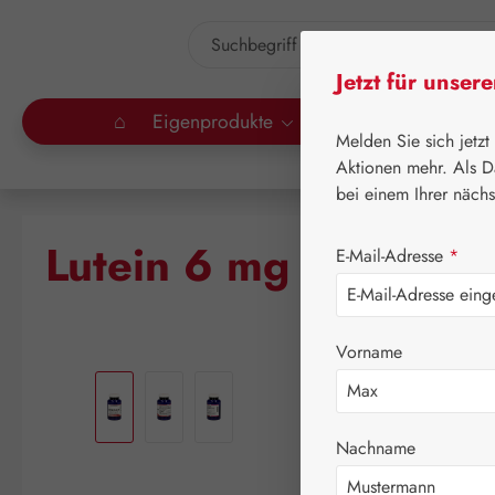
um Hauptinhalt springen
Zur Suche springen
Jetzt für unser
⌂
Eigenprodukte
Gall Pharma
Lei
Melden Sie sich jetzt
Aktionen mehr. Als D
bei einem Ihrer näch
Lutein 6 mg Plus HP
E-Mail-Adresse
*
Vorname
Bildergalerie überspringen
Nachname