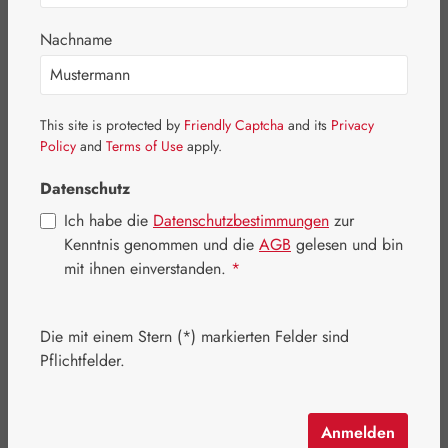
Nachname
This site is protected by
Friendly Captcha
and its
Privacy
Policy
and
Terms of Use
apply.
Datenschutz
Ich habe die
Datenschutzbestimmungen
zur
Kenntnis genommen und die
AGB
gelesen und bin
mit ihnen einverstanden.
*
Regulärer Preis:
16,30 €
Inhalt:
0.21 Kilogramm
(77,62 € / 1 Kilogramm)
Die mit einem Stern (*) markierten Felder sind
Preise inkl. MwSt. zzgl. Versandkosten
Pflichtfelder.
Artikel auf Lager.
Anmelden