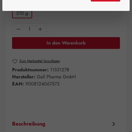
auswählen
Packungsgröße
210 g
Produkt Anzahl: Gib den gewünschten Wert e
In den Warenkorb
Zum Merkzettel hinzufügen
Produktnummer:
11531278
Hersteller:
Gall Pharma GmbH
EAN:
9008124067573
Beschreibung