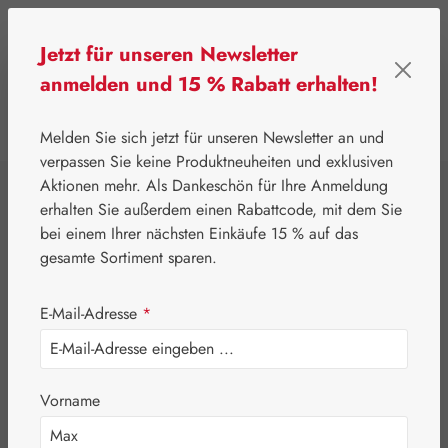
Zum Hauptinhalt springen
Jetzt für unseren Newsletter
anmelden und 15 % Rabatt erhalten!
0
Werkzeugleiste anzeigen
Du hast 0 Produkte
Melden Sie sich jetzt für unseren Newsletter an und
verpassen Sie keine Produktneuheiten und exklusiven
Aktionen mehr. Als Dankeschön für Ihre Anmeldung
⌂
Gall Pharma
Pflanzliche Produkte
erhalten Sie außerdem einen Rabattcode, mit dem Sie
Kokosöl Gall
bei einem Ihrer nächsten Einkäufe 15 % auf das
gesamte Sortiment sparen.
E-Mail-Adresse
*
Vorname
Bildergalerie überspringen