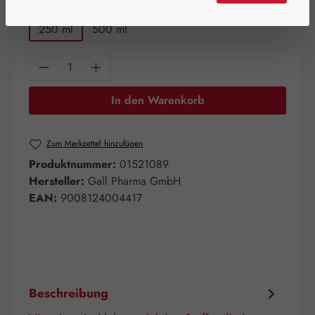
auswählen
Packungsgrößen
250 ml
500 ml
Produkt Anzahl: Gib den gewünschten Wert e
In den Warenkorb
Zum Merkzettel hinzufügen
Produktnummer:
01521089
Hersteller:
Gall Pharma GmbH
EAN:
9008124004417
Beschreibung