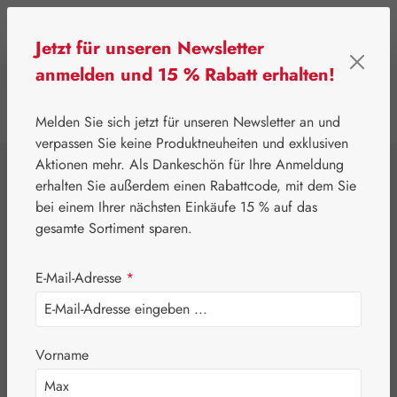
Zum Hauptinhalt springen
Jetzt für unseren Newsletter
anmelden und 15 % Rabatt erhalten!
0
Werkzeugleiste anzeigen
Du hast 0 Produkte
Melden Sie sich jetzt für unseren Newsletter an und
verpassen Sie keine Produktneuheiten und exklusiven
Aktionen mehr. Als Dankeschön für Ihre Anmeldung
⌂
Gall Pharma
Bonsal®
erhalten Sie außerdem einen Rabattcode, mit dem Sie
Bonsal® Vitamin +
bei einem Ihrer nächsten Einkäufe 15 % auf das
gesamte Sortiment sparen.
Q-10 Tonicum
E-Mail-Adresse
*
Vorname