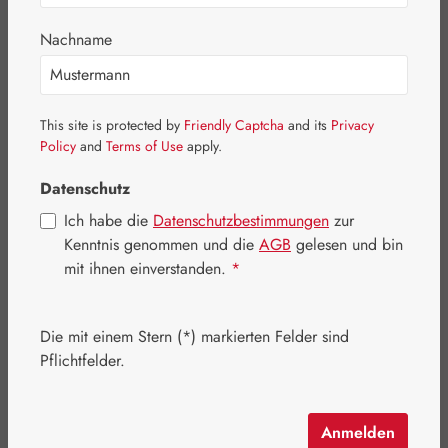
Bildergalerie überspringen
Nachname
This site is protected by
Friendly Captcha
and its
Privacy
Policy
and
Terms of Use
apply.
Datenschutz
Ich habe die
Datenschutzbestimmungen
zur
Kenntnis genommen und die
AGB
gelesen und bin
Regulärer Preis:
15,90 €
mit ihnen einverstanden.
*
Inhalt:
0.25 Liter
(63,60 € / 1 Liter)
Preise inkl. MwSt. zzgl. Versandkosten
Die mit einem Stern (*) markierten Felder sind
Pflichtfelder.
Schnell zuschlagen! Es sind nur noch wenige Artikel
verfügbar!
Anmelden