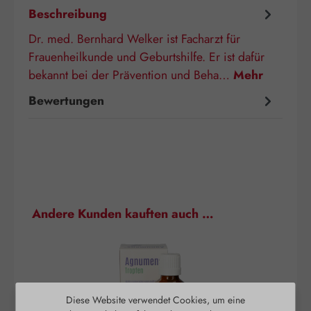
Beschreibung
Dr. med. Bernhard Welker ist Facharzt für
Frauenheilkunde und Geburtshilfe. Er ist dafür
bekannt bei der Prävention und Beha…
Mehr
Bewertungen
Produktgalerie überspringen
Andere Kunden kauften auch …
Diese Website verwendet Cookies, um eine