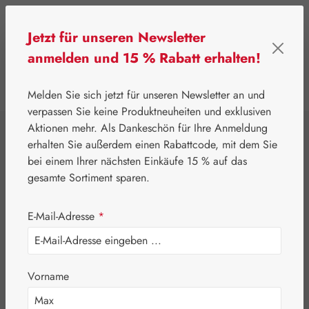
Zum Hauptinhalt springen
Jetzt für unseren Newsletter
anmelden und 15 % Rabatt erhalten!
0
Werkzeugleiste anzeigen
Du hast 0 Produkte
Melden Sie sich jetzt für unseren Newsletter an und
verpassen Sie keine Produktneuheiten und exklusiven
Aktionen mehr. Als Dankeschön für Ihre Anmeldung
⌂
Gall Pharma
Aminosäuren
erhalten Sie außerdem einen Rabattcode, mit dem Sie
Amino P Dr.
bei einem Ihrer nächsten Einkäufe 15 % auf das
gesamte Sortiment sparen.
Welker Kapseln
E-Mail-Adresse
*
Vorname