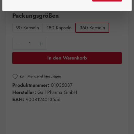
Artikel auf Lager.
auswählen
Packungsgrößen
90 Kapseln
180 Kapseln
360 Kapseln
Produkt Anzahl: Gib den gewünschten Wert e
In den Warenkorb
Zum Merkzettel hinzufügen
Produktnummer:
01035087
Hersteller:
Gall Pharma GmbH
EAN:
9008124013556