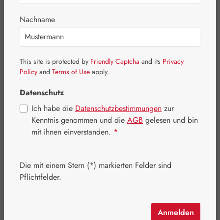
Bildergalerie überspringen
Nachname
This site is protected by
Friendly Captcha
and its
Privacy
Policy
and
Terms of Use
apply.
Datenschutz
Ich habe die
Datenschutzbestimmungen
zur
Kenntnis genommen und die
AGB
gelesen und bin
mit ihnen einverstanden.
*
Die mit einem Stern (*) markierten Felder sind
Regulärer Preis:
92,20 €
Pflichtfelder.
Inhalt:
0.188 Kilogramm
(490,43 € / 1 Kilogramm)
Preise inkl. MwSt. zzgl. Versandkosten
Anmelden