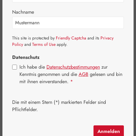
Bildergalerie überspringen
Nachname
This site is protected by
Friendly Captcha
and its
Privacy
Policy
and
Terms of Use
apply.
Datenschutz
Ich habe die
Datenschutzbestimmungen
zur
Kenntnis genommen und die
AGB
gelesen und bin
mit ihnen einverstanden.
*
Die mit einem Stern (*) markierten Felder sind
Regulärer Preis:
28,60 €
Pflichtfelder.
Inhalt:
0.038 Kilogramm
(752,63 € / 1 Kilogramm)
Preise inkl. MwSt. zzgl. Versandkosten
Anmelden