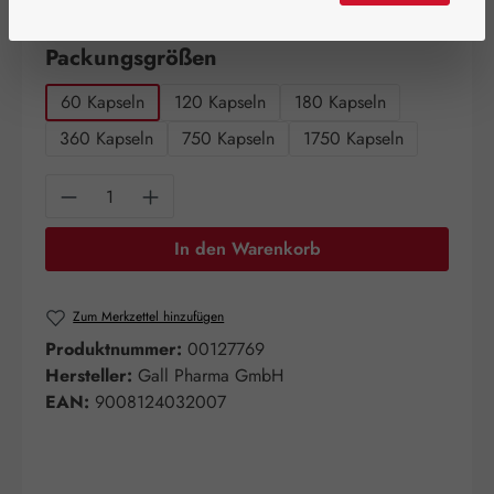
Artikel auf Lager.
auswählen
Packungsgrößen
60 Kapseln
120 Kapseln
180 Kapseln
360 Kapseln
750 Kapseln
1750 Kapseln
Produkt Anzahl: Gib den gewünschten Wert e
In den Warenkorb
Zum Merkzettel hinzufügen
Produktnummer:
00127769
Hersteller:
Gall Pharma GmbH
EAN:
9008124032007