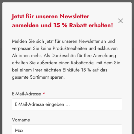
Zum Hauptinhalt springen
Jetzt für unseren Newsletter
anmelden und 15 % Rabatt erhalten!
0
Werkzeugleiste anzeigen
Du hast 0 Produkte
Melden Sie sich jetzt für unseren Newsletter an und
verpassen Sie keine Produktneuheiten und exklusiven
Aktionen mehr. Als Dankeschön für Ihre Anmeldung
⌂
Gall Pharma
Aminosäuren
erhalten Sie außerdem einen Rabattcode, mit dem Sie
Alanin 500 mg
bei einem Ihrer nächsten Einkäufe 15 % auf das
gesamte Sortiment sparen.
GPH Kapseln
E-Mail-Adresse
*
Vorname