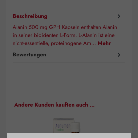
Beschreibung
Alanin 500 mg GPH Kapseln enthalten Alanin
in seiner bioidenten L-Form. L-Alanin ist eine
nicht-essentielle, proteinogene Am…
Mehr
Bewertungen
Produktgalerie überspringen
Andere Kunden kauften auch …