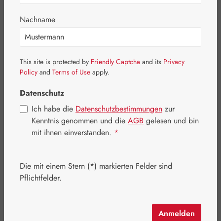
Bildergalerie überspringen
Nachname
This site is protected by
Friendly Captcha
and its
Privacy
Policy
and
Terms of Use
apply.
Datenschutz
Ich habe die
Datenschutzbestimmungen
zur
Kenntnis genommen und die
AGB
gelesen und bin
mit ihnen einverstanden.
*
Die mit einem Stern (*) markierten Felder sind
Regulärer Preis:
23,70 €
Pflichtfelder.
Inhalt:
0.05 Liter
(474,00 € / 1 Liter)
Preise inkl. MwSt. zzgl. Versandkosten
Anmelden