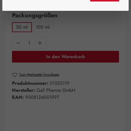
Artikel auf Lager.
auswählen
Packungsgrößen
50 ml
100 ml
Produkt Anzahl: Gib den gewünschten Wert e
In den Warenkorb
Zum Merkzettel hinzufügen
Produktnummer:
01555119
Hersteller:
Gall Pharma GmbH
EAN:
9008124001997