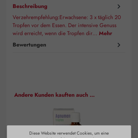
Beschreibung
Verzehrempfehlung:Erwachsene: 3 x täglich 20
Tropfen vor dem Essen. Der intensive Genuss
wird erreicht, wenn die Tropfen dir…
Mehr
Bewertungen
Produktgalerie überspringen
Andere Kunden kauften auch …
Diese Website verwendet Cookies, um eine