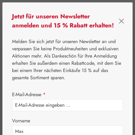
Zum Hauptinhalt springen
Jetzt für unseren Newsletter
anmelden und 15 % Rabatt erhalten!
0
Werkzeugleiste anzeigen
Du hast 0 Produkte
Melden Sie sich jetzt für unseren Newsletter an und
verpassen Sie keine Produktneuheiten und exklusiven
Aktionen mehr. Als Dankeschön für Ihre Anmeldung
⌂
Gall Pharma
Topinambur
erhalten Sie außerdem einen Rabattcode, mit dem Sie
Topinambur Plus
bei einem Ihrer nächsten Einkäufe 15 % auf das
gesamte Sortiment sparen.
GPH Tropfen
E-Mail-Adresse
*
Vorname