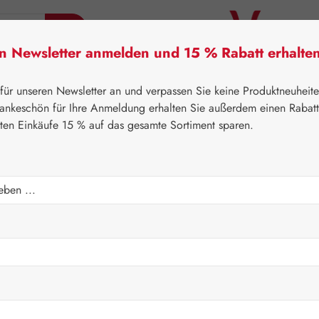
en Newsletter anmelden und 15 % Rabatt erhalte
tner Lifecare
Pater Severin Naturprodukte
Handels
 für unseren Newsletter an und verpassen Sie keine Produktneuheit
ankeschön für Ihre Anmeldung erhalten Sie außerdem einen Rabat
sten Einkäufe 15 % auf das gesamte Sortiment sparen.
⌂
Gall Pharma
Aminosäuren
 GPH Kapseln
Regulärer Prei
51,70 
Inhalt:
0.036 K
Preise inkl. M