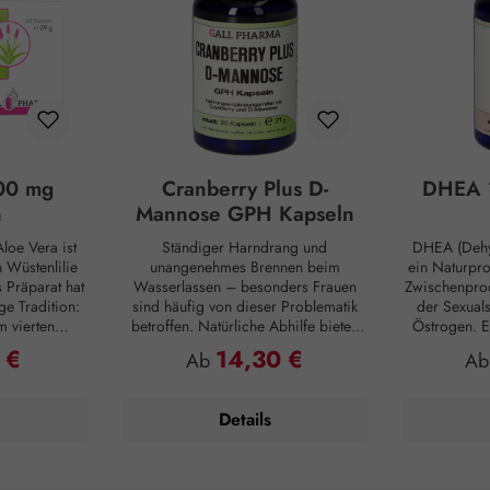
00 mg
Cranberry Plus D-
DHEA 
n
Mannose GPH Kapseln
loe Vera ist
Ständiger Harndrang und
DHEA (Dehy
Wüstenlilie
unangenehmes Brennen beim
ein Naturpr
s Präparat hat
Wasserlassen – besonders Frauen
Zwischenprod
ge Tradition:
sind häufig von dieser Problematik
der Sexual
m vierten
betroffen. Natürliche Abhilfe bieten
Östrogen. E
ten die alten
hierbei Cranberry Plus D-Mannose
Substanz, d
 €
14,30 €
reis:
Regulärer Preis:
Reg
Ab
A
tiven Nutzen.
GPH Kapseln. D-Mannose ist ein
inne
e sie als
natürlicher Monozucker, der vom
Nebennierenr
aut und auch
menschlichen Organismus im
zunehmendem
Details
utzten Aloe
geringen Umfang zwar selbst
Produktion j
egen Insekten
hergestellt, aber kaum verwertet wird
Vergleich: 
ng der
und daher unverdaut in die Blase
weist ledigl
Pflanze birgt
übergeht. Darmbakterien sind häufig
Konzent