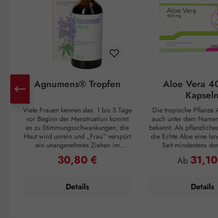
Agnumens® Tropfen
Aloe Vera 4
Kapsel
Viele Frauen kennen das: 1 bis 5 Tage
Die tropische Pflanze A
vor Beginn der Menstruation kommt
auch unter dem Namen 
es zu Stimmungsschwankungen, die
bekannt. Als pflanzliche
Haut wird unrein und „Frau“ verspürt
die Echte Aloe eine lan
ein unangenehmes Ziehen im
Seit mindestens de
Unterleib. Und ganz plötzlich, mit
Jahrhundert v. Chr. wuss
30,80 €
31,10
Regulärer Preis:
Regulärer P
Ab
Einsetzen der Periode, sind alle
Griechen um ihren posi
Unannehmlichkeiten vorbei, nur um
Cleopatra verwendet
sich 3 – 4 Wochen später zu
Pflegemittel für ihre H
Details
Details
wiederholen. Doch auch dagegen ist
die Römer und Inkas n
ein Kraut gewachsen: Die
Vera als Abwehrmittel g
Pflanzenstoffe aus den Früchten des
und zur Förderu
Mönchspfeffers greifen ausgleichend
Wundregeneration. Die 