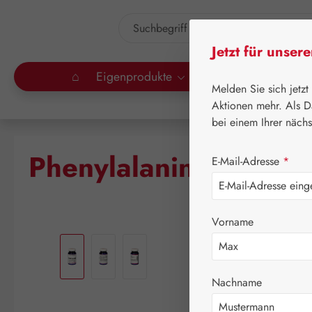
um Hauptinhalt springen
Zur Suche springen
Jetzt für unser
⌂
Eigenprodukte
Gall Pharma
Lei
Melden Sie sich jetzt
Aktionen mehr. Als D
bei einem Ihrer näch
Phenylalanin 500 mg
E-Mail-Adresse
*
Vorname
Bildergalerie überspringen
Nachname