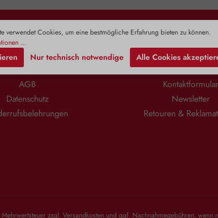
toffe in einem
die Ursache für ein Ungleichgewicht
Erwachsene
n eingebettet
der Blasenschleimhautumgebung.
und Übergewi
nthält neben
Diese Bakterien binden stärker an D-
Spiegel
n Vitaminen,
Mannose als an die Innenwand der
zirkulierend
e verwendet Cookies, um eine bestmögliche Erfahrung bieten zu können.
Rechtliches
Information
toffen,
Harnblase. Ein Ausschwemmen
Zusam
tionen ...
ischen Ölen
dieser Keime wird mit Hilfe von D-
Alterungspr
ieren
Nur technisch notwendige
Alle Cookies akzeptier
overose, auch
Mannose vereinfacht. Die Cranberry
Prohor
nt. Dieses
(Vaccinium macrocarpon), eine
Jungbr
Impressum
Zahlung & Versa
charid stärkt
robuste, widerstandsfähige Pflanze
Begleitersc
AGB
Kontaktformula
at natürliche
mit zahlreichen bioaktiven
Lebensjah
ten. Je höher
Komponenten, darunter
Zudem stärkt
Datenschutz
Newsletter
er Pflanze,
Phenolsäuren, Arbutin, Anthocyane,
unterstützt
 das Produkt.
Flavone, Flavonoide und organische
sorgt für
errufsbelehrungen
Retouren & Reklama
htlichen
Säuren, ergänzt diese Funktion
Anwendungsgebiete: 
arin gelösten
perfekt. Insbesondere ihr hoher
angene
wickelt die
Gehalt an Proanthocyanidinen (PACs)
Verzehrempf
osität. Daher
verhindert gezielt die Anheftung
1 Kapsel t
e vor allem
unerwünschter Bakterien an die
einnehmen. 
Eigenschaften
Wände der Blase. PACs interagieren
DHEA (Deh
Vera 400 mg
mit sogenannten Fimbrien – den
Zusammensetz
 Pulver der
haftenden Anhängseln der Bakterien
Gelatine*
oinfreien Gel
– und verhindern somit deren
Magnesiumsal
 von Zusätzen.
Bindung an die Schleimhaut der
*Kann bei
Blaseninnenwand. Diese werden
abführend 
l. Mehrwertsteuer zzgl.
Versandkosten
und ggf. Nachnahmegebühren, wenn ni
dann einfach mit dem Urin
Hinweis