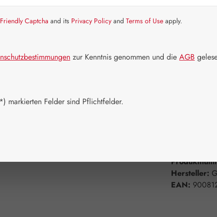
Artikel auf La
Friendly Captcha
and its
Privacy Policy
and
Terms of Use
apply.
Packungs
60 Kapseln
nschutzbestimmungen
zur Kenntnis genommen und die
AGB
gelese
750 Kapsel
Produkt 
) markierten Felder sind Pflichtfelder.
Zum Merkzett
Produktnum
Hersteller:
G
EAN:
90081