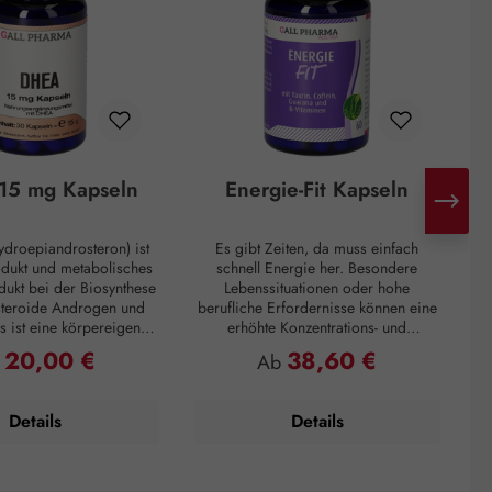
15 mg Kapseln
Energie-Fit Kapseln
droepiandrosteron) ist
Es gibt Zeiten, da muss einfach
H
odukt und metabolisches
schnell Energie her. Besondere
d
ukt bei der Biosynthese
Lebenssituationen oder hohe
steroide Androgen und
berufliche Erfordernisse können eine
s ist eine körpereigene
erhöhte Konzentrations- und
ie hauptsächlich in der
Leistungsfähigkeit verlangen. Zur
Mo
20,00 €
38,60 €
ulärer Preis:
Regulärer Preis:
b
Ab
ren Schicht der
Überbrückung von Müdigkeitsphasen
I
inde gebildet wird. Mit
oder zum Überwinden eines
n
 Alter nimmt die DHEA-
Leistungstiefs, ganz egal, das
d
Details
Details
edoch drastisch ab. Zum
Prämiumpräparat Energie-Fit Kapseln
Eine 60-jährige Person
steht für Dynamik und Antrieb. Die
ich ein Fünftel der DHEA-
anregenden Inhaltsstoffe Taurin,
ration eines jungen
Guarana und Coffein liefern die