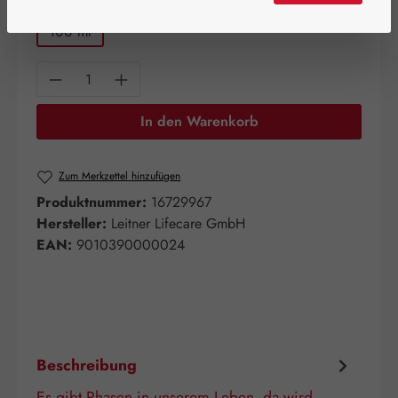
100 ml
Produkt Anzahl: Gib den gewünschten Wert e
In den Warenkorb
Zum Merkzettel hinzufügen
Produktnummer:
16729967
Hersteller:
Leitner Lifecare GmbH
EAN:
9010390000024
Beschreibung
Es gibt Phasen in unserem Leben, da wird