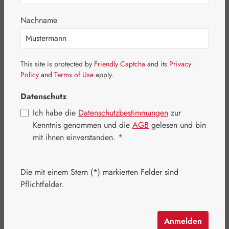
Nachname
This site is protected by
Friendly Captcha
and its
Privacy
Policy
and
Terms of Use
apply.
Datenschutz
Ich habe die
Datenschutzbestimmungen
zur
Kenntnis genommen und die
AGB
gelesen und bin
mit ihnen einverstanden.
*
Verkaufspreis:
13,52 €
%
Regulärer Preis:
15,90 €
(14.97% gespart)
Inhalt:
0.1 Liter
(135,20 € / 1 Liter)
Die mit einem Stern (*) markierten Felder sind
Preise inkl. MwSt. zzgl. Versandkosten
Pflichtfelder.
Artikel auf Lager.
Anmelden
auswählen
Packungsgröße