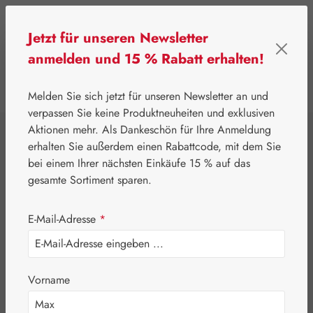
Zum Hauptinhalt springen
Jetzt für unseren Newsletter
anmelden und 15 % Rabatt erhalten!
0
Werkzeugleiste anzeigen
Du hast 0 Produkte
Melden Sie sich jetzt für unseren Newsletter an und
verpassen Sie keine Produktneuheiten und exklusiven
Aktionen mehr. Als Dankeschön für Ihre Anmeldung
⌂
Leitner Lifecare
Eigenprodukte
erhalten Sie außerdem einen Rabattcode, mit dem Sie
Passelyt® Tropfen
bei einem Ihrer nächsten Einkäufe 15 % auf das
gesamte Sortiment sparen.
E-Mail-Adresse
*
Bildergalerie überspringen
Vorname