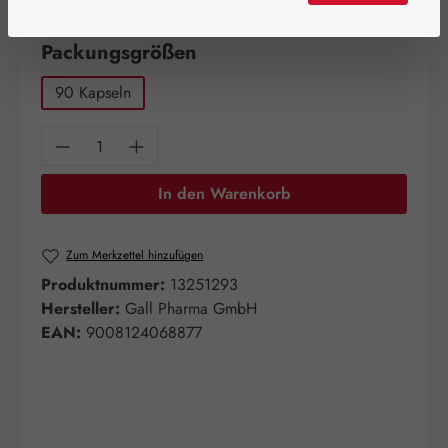
Artikel auf Lager.
auswählen
Packungsgrößen
90 Kapseln
Produkt Anzahl: Gib den gewünschten Wert e
In den Warenkorb
Zum Merkzettel hinzufügen
Produktnummer:
13251293
Hersteller:
Gall Pharma GmbH
EAN:
9008124068877