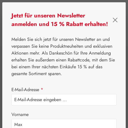
Zum Hauptinhalt springen
Jetzt für unseren Newsletter
anmelden und 15 % Rabatt erhalten!
0
Werkzeugleiste anzeigen
Du hast 0 Produkte
Melden Sie sich jetzt für unseren Newsletter an und
verpassen Sie keine Produktneuheiten und exklusiven
Aktionen mehr. Als Dankeschön für Ihre Anmeldung
⌂
Gall Pharma
Gall Exklusiv
erhalten Sie außerdem einen Rabattcode, mit dem Sie
Gluti-Agil® 400
bei einem Ihrer nächsten Einkäufe 15 % auf das
gesamte Sortiment sparen.
mg Kapseln
E-Mail-Adresse
*
Vorname