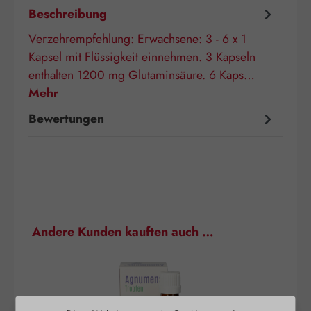
Beschreibung
Verzehrempfehlung: Erwachsene: 3 - 6 x 1
Kapsel mit Flüssigkeit einnehmen. 3 Kapseln
enthalten 1200 mg Glutaminsäure. 6 Kaps…
Mehr
Bewertungen
Produktgalerie überspringen
Andere Kunden kauften auch …