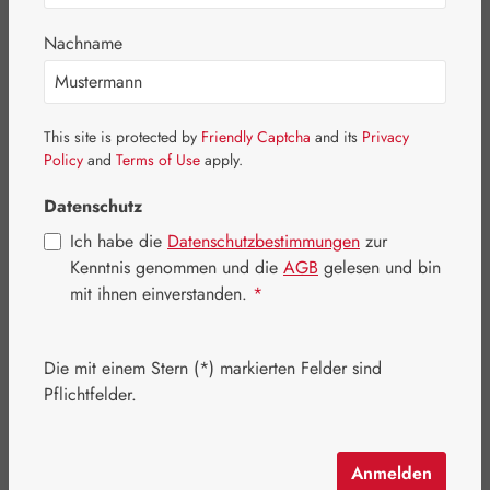
Bildergalerie überspringen
Nachname
This site is protected by
Friendly Captcha
and its
Privacy
Policy
and
Terms of Use
apply.
Datenschutz
Ich habe die
Datenschutzbestimmungen
zur
Kenntnis genommen und die
AGB
gelesen und bin
mit ihnen einverstanden.
*
Die mit einem Stern (*) markierten Felder sind
Regulärer Preis:
37,00 €
Pflichtfelder.
Inhalt:
0.044 Kilogramm
(840,91 € / 1 Kilogramm)
Preise inkl. MwSt. zzgl. Versandkosten
Anmelden