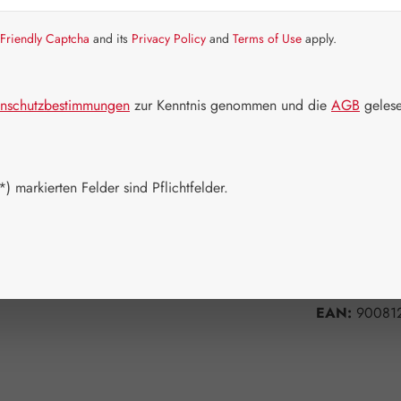
Artikel auf La
Friendly Captcha
and its
Privacy Policy
and
Terms of Use
apply.
Packungs
60 Kapseln
nschutzbestimmungen
zur Kenntnis genommen und die
AGB
gelese
Produkt 
) markierten Felder sind Pflichtfelder.
Zum Merkzett
Produktnum
Hersteller:
G
EAN:
90081