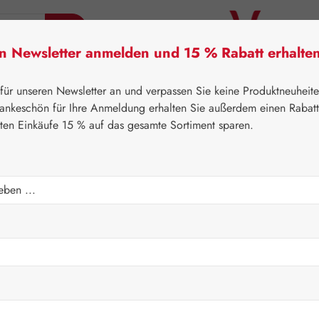
en Newsletter anmelden und 15 % Rabatt erhalte
tner Lifecare
Pater Severin Naturprodukte
Handels
 für unseren Newsletter an und verpassen Sie keine Produktneuheit
ankeschön für Ihre Anmeldung erhalten Sie außerdem einen Rabat
sten Einkäufe 15 % auf das gesamte Sortiment sparen.
⌂
Gall Pharma
Pflanzliche Produkte
n C GPH Kapseln
Regulärer Prei
19,80 
Inhalt:
0.029 K
Preise inkl. M