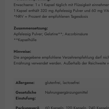
Erwachsene: 1 x 1 Kapsel täglich mit Flüssigkeit einnehme
1 Kapsel enthält 320 mg Apfelessig Pulver und 60 mg Vi
*NRV = Prozent der empfohlenen Tagesdosis
Zusammensetzung:
Apfelessig Pulver; Gelatine**; Ascorbinsäure
**Kapselhülle
Hinweise:
Die angegebene empfohlene Verzehrempfehlung darf nicht 
Ernährung verwendet werden. Außerhalb der Reichweite von
Allergene:
glutenfrei, lactosefrei
Gesetzliche
Nahrungsergänzungsmittel
Einstufung:
Packungsgrö
60 Kapseln, 120 Kapseln, 240 Kapsel