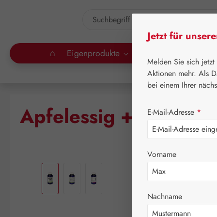
um Hauptinhalt springen
Zur Suche springen
Jetzt für unser
⌂
Eigenprodukte
Gall Pharma
Lei
Melden Sie sich jetzt
Aktionen mehr. Als D
bei einem Ihrer näch
Apfelessig + Vitami
E-Mail-Adresse
*
Vorname
Bildergalerie überspringen
Nachname