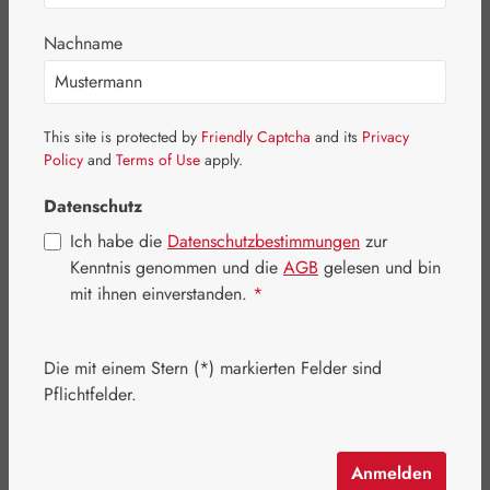
Bildergalerie überspringen
Nachname
This site is protected by
Friendly Captcha
and its
Privacy
Policy
and
Terms of Use
apply.
Datenschutz
Ich habe die
Datenschutzbestimmungen
zur
Kenntnis genommen und die
AGB
gelesen und bin
mit ihnen einverstanden.
*
Die mit einem Stern (*) markierten Felder sind
Regulärer Preis:
25,00 €
Pflichtfelder.
Inhalt:
0.02 Kilogramm
(1.250,00 € / 1 Kilogramm)
Preise inkl. MwSt. zzgl. Versandkosten
Anmelden