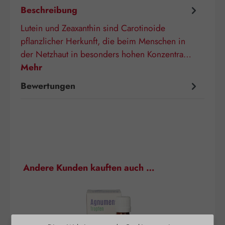
Beschreibung
Lutein und Zeaxanthin sind Carotinoide
pflanzlicher Herkunft, die beim Menschen in
der Netzhaut in besonders hohen Konzentra…
Mehr
Bewertungen
Produktgalerie überspringen
Andere Kunden kauften auch …