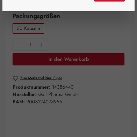
Artikel auf Lager.
auswählen
Packungsgrößen
30 Kapseln
Produkt Anzahl: Gib den gewünschten Wert e
In den Warenkorb
Zum Merkzettel hinzufügen
Produktnummer:
14386440
Hersteller:
Gall Pharma GmbH
EAN:
9008124073956