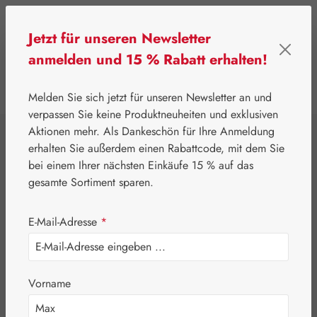
Zum Hauptinhalt springen
Jetzt für unseren Newsletter
anmelden und 15 % Rabatt erhalten!
0
Werkzeugleiste anzeigen
Du hast 0 Produkte
Melden Sie sich jetzt für unseren Newsletter an und
verpassen Sie keine Produktneuheiten und exklusiven
Aktionen mehr. Als Dankeschön für Ihre Anmeldung
⌂
Gall Pharma
OSP22®
erhalten Sie außerdem einen Rabattcode, mit dem Sie
OSP22® Visio Plus
bei einem Ihrer nächsten Einkäufe 15 % auf das
gesamte Sortiment sparen.
Kapseln
E-Mail-Adresse
*
Vorname