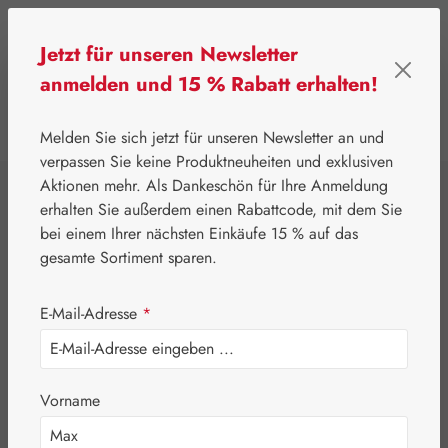
Zum Hauptinhalt springen
Jetzt für unseren Newsletter
anmelden und 15 % Rabatt erhalten!
0
Werkzeugleiste anzeigen
Du hast 0 Produkte
Melden Sie sich jetzt für unseren Newsletter an und
verpassen Sie keine Produktneuheiten und exklusiven
Aktionen mehr. Als Dankeschön für Ihre Anmeldung
⌂
Gall Pharma
OSP22®
erhalten Sie außerdem einen Rabattcode, mit dem Sie
OSP22®
bei einem Ihrer nächsten Einkäufe 15 % auf das
gesamte Sortiment sparen.
Magnesium Plus
E-Mail-Adresse
*
Kapseln
Vorname