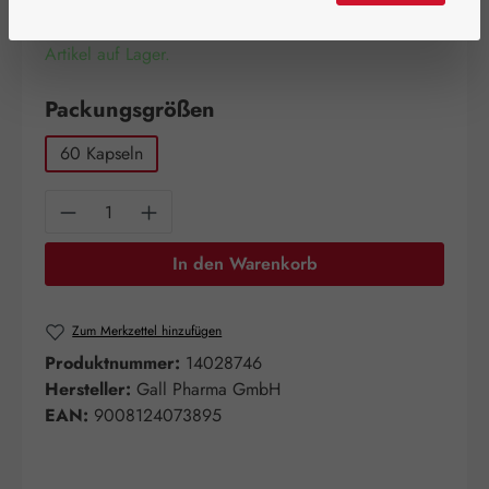
Artikel auf Lager.
auswählen
Packungsgrößen
60 Kapseln
Produkt Anzahl: Gib den gewünschten Wert e
In den Warenkorb
Zum Merkzettel hinzufügen
Produktnummer:
14028746
Hersteller:
Gall Pharma GmbH
EAN:
9008124073895