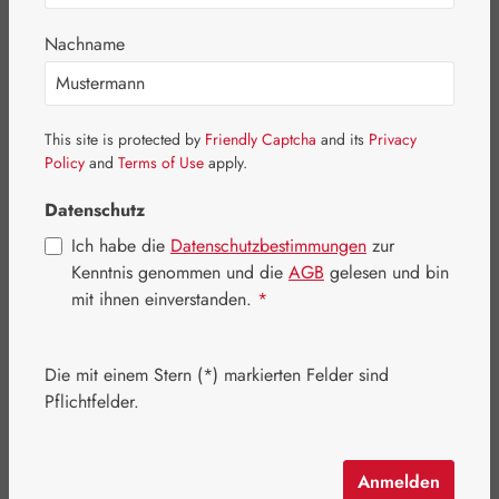
Nachname
Bildergalerie überspringen
This site is protected by
Friendly Captcha
and its
Privacy
Policy
and
Terms of Use
apply.
Datenschutz
Ich habe die
Datenschutzbestimmungen
zur
Kenntnis genommen und die
AGB
gelesen und bin
mit ihnen einverstanden.
*
Die mit einem Stern (*) markierten Felder sind
Pflichtfelder.
Regulärer Preis:
19,90 €
Inhalt:
0.041 Kilogramm
(485,37 € / 1 Kilogramm)
Anmelden
Preise inkl. MwSt. zzgl. Versandkosten