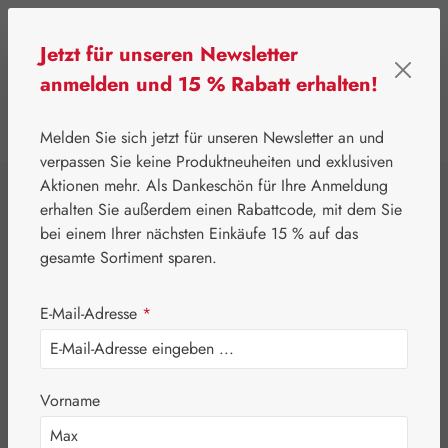
Zum Hauptinhalt springen
Jetzt für unseren Newsletter
anmelden und 15 % Rabatt erhalten!
0
Werkzeugleiste anzeigen
Du hast 0 Produkte
Melden Sie sich jetzt für unseren Newsletter an und
verpassen Sie keine Produktneuheiten und exklusiven
Aktionen mehr. Als Dankeschön für Ihre Anmeldung
⌂
Gall Pharma
Beauty & Pflege
erhalten Sie außerdem einen Rabattcode, mit dem Sie
Melkfett
bei einem Ihrer nächsten Einkäufe 15 % auf das
gesamte Sortiment sparen.
E-Mail-Adresse
*
Vorname
Bildergalerie überspringen