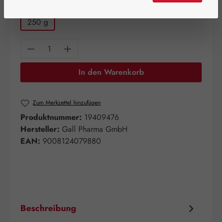
auswählen
Packungsgrößen
250 g
Produkt Anzahl: Gib den gewünschten Wert e
In den Warenkorb
Zum Merkzettel hinzufügen
Produktnummer:
19409476
Hersteller:
Gall Pharma GmbH
EAN:
9008124079880
Beschreibung