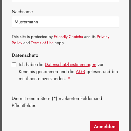
Nachname
This site is protected by
Friendly Captcha
and its
Privacy
Policy
and
Terms of Use
apply.
Datenschutz
Ich habe die
Datenschutzbestimmungen
zur
Kenntnis genommen und die
AGB
gelesen und bin
mit ihnen einverstanden.
*
Regulärer Preis:
7,95 €
Inhalt:
0.25 Kilogramm
(31,80 € / 1 Kilogramm)
Die mit einem Stern (*) markierten Felder sind
Preise inkl. MwSt. zzgl. Versandkosten
Pflichtfelder.
Artikel auf Lager.
Anmelden