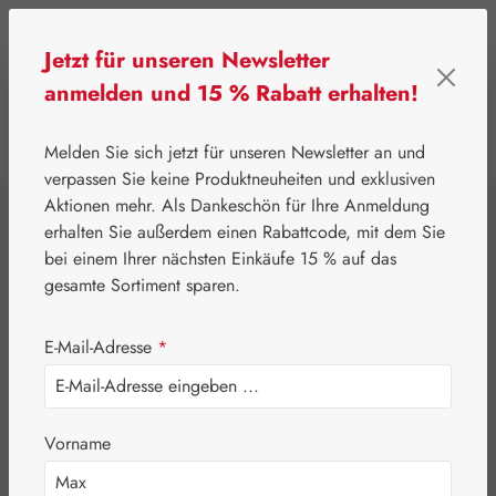
Zum Hauptinhalt springen
Jetzt für unseren Newsletter
anmelden und 15 % Rabatt erhalten!
0
Werkzeugleiste anzeigen
Du hast 0 Produkte
Melden Sie sich jetzt für unseren Newsletter an und
verpassen Sie keine Produktneuheiten und exklusiven
Aktionen mehr. Als Dankeschön für Ihre Anmeldung
⌂
Leitner Lifecare
Kosmetik
erhalten Sie außerdem einen Rabattcode, mit dem Sie
Self Heal Creme™
bei einem Ihrer nächsten Einkäufe 15 % auf das
gesamte Sortiment sparen.
E-Mail-Adresse
*
Vorname
Bildergalerie überspringen