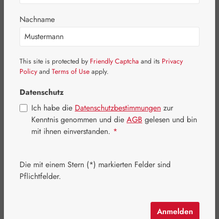
Nachname
This site is protected by
Friendly Captcha
and its
Privacy
Policy
and
Terms of Use
apply.
Datenschutz
Ich habe die
Datenschutzbestimmungen
zur
Regulärer Preis:
22,73 €
Kenntnis genommen und die
AGB
gelesen und bin
mit ihnen einverstanden.
*
Inhalt:
0.06 Kilogramm
(378,83 € / 1 Kilogramm)
Preise inkl. MwSt. zzgl. Versandkosten
Die mit einem Stern (*) markierten Felder sind
Artikel auf Lager.
Pflichtfelder.
auswählen
Packungsgröße
Anmelden
60 ml
118 ml
236 ml