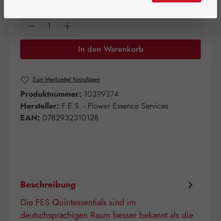
Produkt Anzahl: Gib den gewünschten Wert e
In den Warenkorb
Zum Merkzettel hinzufügen
Produktnummer:
10399374
Hersteller:
F.E.S. - Flower Essence Services
EAN:
0782932310128
Beschreibung
Die FES Quintessentials sind im
deutschsprachigen Raum besser bekannt als die