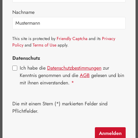
Bildergalerie überspringen
Nachname
This site is protected by
Friendly Captcha
and its
Privacy
Policy
and
Terms of Use
apply.
Datenschutz
Ich habe die
Datenschutzbestimmungen
zur
Kenntnis genommen und die
AGB
gelesen und bin
mit ihnen einverstanden.
*
Die mit einem Stern (*) markierten Felder sind
Regulärer Preis:
11,44 €
Pflichtfelder.
Inhalt:
0.008 Liter
(1.430,00 € / 1 Liter)
Preise inkl. MwSt. zzgl. Versandkosten
Anmelden