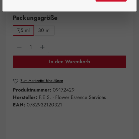
Artikel auf Lager.
auswählen
Packungsgröße
7,5 ml
30 ml
Produkt Anzahl: Gib den gewünschten Wert e
In den Warenkorb
Zum Merkzettel hinzufügen
Produktnummer:
09172429
Hersteller:
F.E.S. - Flower Essence Services
EAN:
0782932120321