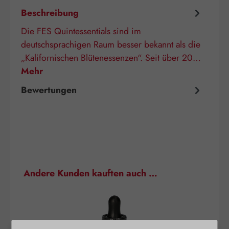
Beschreibung
Die FES Quintessentials sind im
deutschsprachigen Raum besser bekannt als die
„Kalifornischen Blütenessenzen“. Seit über 20…
Mehr
Bewertungen
Produktgalerie überspringen
Andere Kunden kauften auch …