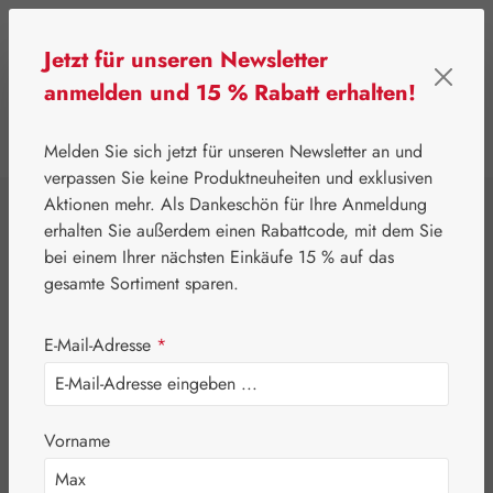
Zum Hauptinhalt springen
Jetzt für unseren Newsletter
anmelden und 15 % Rabatt erhalten!
0
Werkzeugleiste anzeigen
Du hast 0 Produkte
Melden Sie sich jetzt für unseren Newsletter an und
verpassen Sie keine Produktneuheiten und exklusiven
Aktionen mehr. Als Dankeschön für Ihre Anmeldung
⌂
Leitner Lifecare
Blütenessenzen
erhalten Sie außerdem einen Rabattcode, mit dem Sie
FES Quintessentials
bei einem Ihrer nächsten Einkäufe 15 % auf das
Lotus Tropfen
gesamte Sortiment sparen.
E-Mail-Adresse
*
Vorname