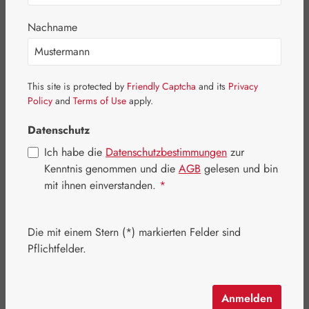
Bildergalerie überspringen
Nachname
This site is protected by
Friendly Captcha
and its
Privacy
Policy
and
Terms of Use
apply.
Datenschutz
Ich habe die
Datenschutzbestimmungen
zur
Kenntnis genommen und die
AGB
gelesen und bin
mit ihnen einverstanden.
*
Die mit einem Stern (*) markierten Felder sind
Regulärer Preis:
17,20 €
Pflichtfelder.
Inhalt:
0.019 Kilogramm
(905,26 € / 1 Kilogramm)
Preise inkl. MwSt. zzgl. Versandkosten
Anmelden