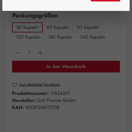
Artikel auf Lager.
auswählen
Packungsgrößen
30 Kapseln
60 Kapseln
90 Kapseln
120 Kapseln
180 Kapseln
360 Kapseln
Produkt Anzahl: Gib den gewünschten Wert e
In den Warenkorb
Zum Merkzettel hinzufügen
Produktnummer:
17824337
Hersteller:
Gall Pharma GmbH
EAN:
9008124073758