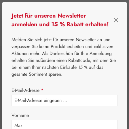
Zum Hauptinhalt springen
Jetzt für unseren Newsletter
anmelden und 15 % Rabatt erhalten!
0
Werkzeugleiste anzeigen
Du hast 0 Produkte
Melden Sie sich jetzt für unseren Newsletter an und
verpassen Sie keine Produktneuheiten und exklusiven
Aktionen mehr. Als Dankeschön für Ihre Anmeldung
⌂
Gall Pharma
Pflanzliche Produkte
erhalten Sie außerdem einen Rabattcode, mit dem Sie
Griffonia Plus GPH
bei einem Ihrer nächsten Einkäufe 15 % auf das
gesamte Sortiment sparen.
Kapseln
E-Mail-Adresse
*
Vorname