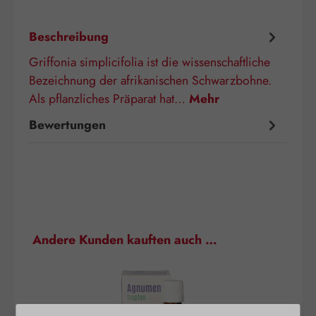
Beschreibung
Griffonia simplicifolia ist die wissenschaftliche
Bezeichnung der afrikanischen Schwarzbohne.
Als pflanzliches Präparat hat…
Mehr
Bewertungen
Produktgalerie überspringen
Andere Kunden kauften auch …