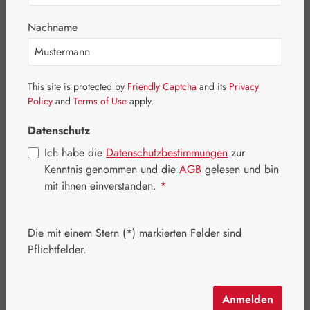
Bildergalerie überspringen
Nachname
This site is protected by
Friendly Captcha
and its
Privacy
Policy
and
Terms of Use
apply.
Datenschutz
Ich habe die
Datenschutzbestimmungen
zur
Kenntnis genommen und die
AGB
gelesen und bin
mit ihnen einverstanden.
*
Die mit einem Stern (*) markierten Felder sind
Pflichtfelder.
Regulärer Preis:
12,20 €
Inhalt:
0.042 Kilogramm
(290,48 € / 1 Kilogramm)
Preise inkl. MwSt. zzgl. Versandkosten
Anmelden