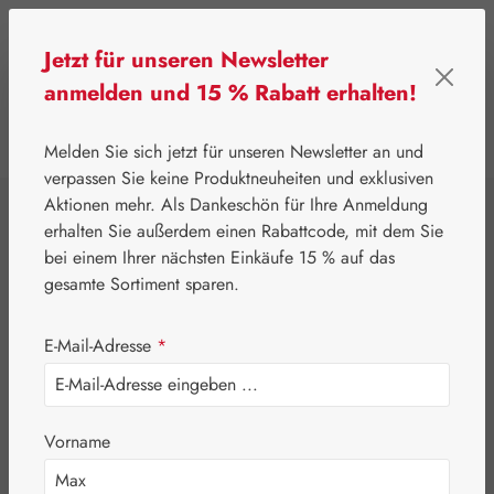
Zum Hauptinhalt springen
Jetzt für unseren Newsletter
anmelden und 15 % Rabatt erhalten!
0
Werkzeugleiste anzeigen
Du hast 0 Produkte
Melden Sie sich jetzt für unseren Newsletter an und
verpassen Sie keine Produktneuheiten und exklusiven
Aktionen mehr. Als Dankeschön für Ihre Anmeldung
⌂
Handelswaren
Medizinprodukte
erhalten Sie außerdem einen Rabattcode, mit dem Sie
Easygastril®
bei einem Ihrer nächsten Einkäufe 15 % auf das
gesamte Sortiment sparen.
Kautabletten
E-Mail-Adresse
*
Vorname