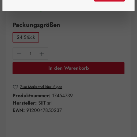
Artikel auf Lager.
auswählen
Packungsgrößen
24 Stück
Produkt Anzahl: Gib den gewünschten Wert e
In den Warenkorb
Zum Merkzettel hinzufügen
Produktnummer:
17454739
Hersteller:
SIIT srl
EAN:
9120047850237