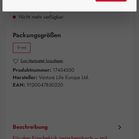
Bald wieder verfügbar!
Nicht mehr verfügbar
auswählen
Packungsgrößen
9 ml
(Diese Option ist zurzeit nicht verfügbar.)
Zum Merkzettel hinzufügen
Produktnummer:
17454550
Hersteller:
Venture Life Europe Ltd.
EAN:
9120047850220
Beschreibung
Für den Frischekick zwischendurch – mit