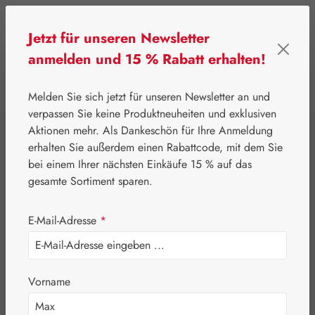
Zum Hauptinhalt springen
Jetzt für unseren Newsletter
anmelden und 15 % Rabatt erhalten!
0
Werkzeugleiste anzeigen
Du hast 0 Produkte
Melden Sie sich jetzt für unseren Newsletter an und
verpassen Sie keine Produktneuheiten und exklusiven
Aktionen mehr. Als Dankeschön für Ihre Anmeldung
⌂
Handelswaren
Nährstoffe
erhalten Sie außerdem einen Rabattcode, mit dem Sie
Easyfresh®
bei einem Ihrer nächsten Einkäufe 15 % auf das
gesamte Sortiment sparen.
Mundspray
E-Mail-Adresse
*
Vorname