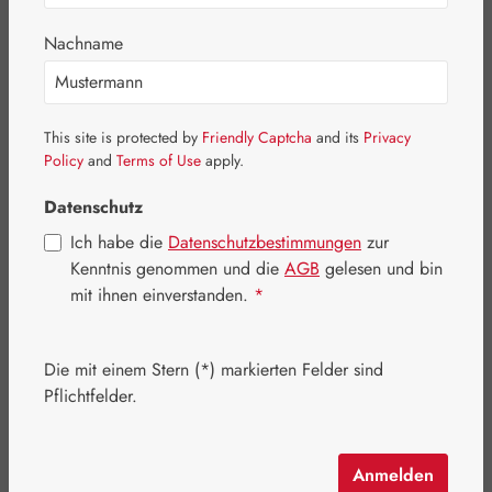
Bildergalerie überspringen
Nachname
This site is protected by
Friendly Captcha
and its
Privacy
Policy
and
Terms of Use
apply.
Datenschutz
Ich habe die
Datenschutzbestimmungen
zur
Kenntnis genommen und die
AGB
gelesen und bin
mit ihnen einverstanden.
*
Die mit einem Stern (*) markierten Felder sind
Pflichtfelder.
Regulärer Preis:
12,15 €
Inhalt:
0.009 Liter
(1.350,00 € / 1 Liter)
Preise inkl. MwSt. zzgl. Versandkosten
Anmelden