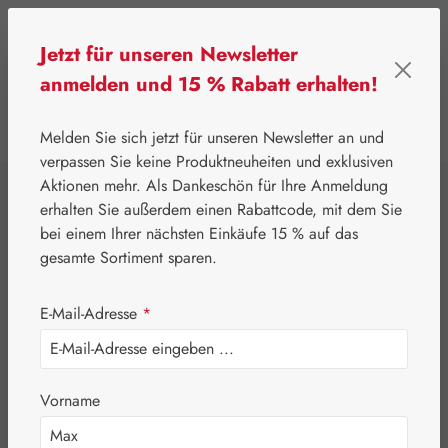
Zum Hauptinhalt springen
Jetzt für unseren Newsletter
anmelden und 15 % Rabatt erhalten!
0
Werkzeugleiste anzeigen
Du hast 0 Produkte
Melden Sie sich jetzt für unseren Newsletter an und
verpassen Sie keine Produktneuheiten und exklusiven
Aktionen mehr. Als Dankeschön für Ihre Anmeldung
⌂
Handelswaren
Kosmetik & Körperpflege
erhalten Sie außerdem einen Rabattcode, mit dem Sie
Dr. Ewald Töth®
bei einem Ihrer nächsten Einkäufe 15 % auf das
gesamte Sortiment sparen.
Basen Mineralbad
E-Mail-Adresse
*
Vorname