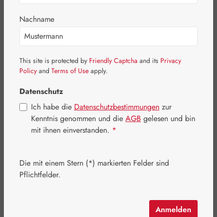
Bildergalerie überspringen
Nachname
This site is protected by
Friendly Captcha
and its
Privacy
Policy
and
Terms of Use
apply.
Datenschutz
Ich habe die
Datenschutzbestimmungen
zur
Kenntnis genommen und die
AGB
gelesen und bin
mit ihnen einverstanden.
*
Die mit einem Stern (*) markierten Felder sind
Regulärer Preis:
35,90 €
Pflichtfelder.
Inhalt:
1 Kilogramm
Preise inkl. MwSt. zzgl. Versandkosten
Anmelden