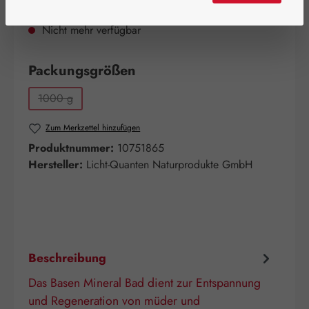
Bald wieder verfügbar!
Nicht mehr verfügbar
auswählen
Packungsgrößen
1000 g
(Diese Option ist zurzeit nicht verfügbar.)
Zum Merkzettel hinzufügen
Produktnummer:
10751865
Hersteller:
Licht-Quanten Naturprodukte GmbH
Beschreibung
Das Basen Mineral Bad dient zur Entspannung
und Regeneration von müder und