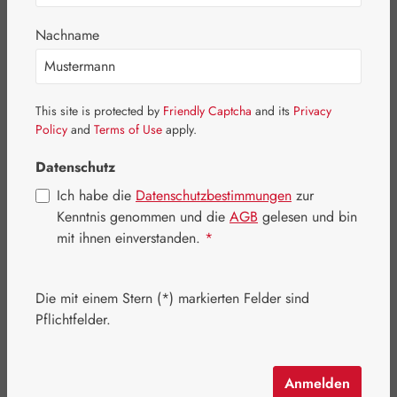
Bildergalerie überspringen
Nachname
This site is protected by
Friendly Captcha
and its
Privacy
Policy
and
Terms of Use
apply.
Datenschutz
Ich habe die
Datenschutzbestimmungen
zur
Kenntnis genommen und die
AGB
gelesen und bin
mit ihnen einverstanden.
*
Die mit einem Stern (*) markierten Felder sind
Verkaufspreis:
30,43 €
%
Regulärer Preis:
35,80 €
(15% gespart)
Pflichtfelder.
Inhalt:
0.058 Kilogramm
(524,66 € / 1 Kilogramm)
Preise inkl. MwSt. zzgl. Versandkosten
Anmelden