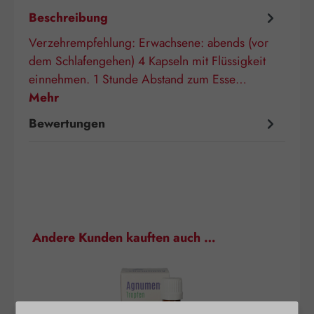
Beschreibung
Verzehrempfehlung: Erwachsene: abends (vor
dem Schlafengehen) 4 Kapseln mit Flüssigkeit
einnehmen. 1 Stunde Abstand zum Esse…
Mehr
Bewertungen
Produktgalerie überspringen
Andere Kunden kauften auch …