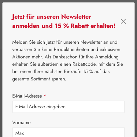
Zum Hauptinhalt springen
Jetzt für unseren Newsletter
anmelden und 15 % Rabatt erhalten!
0
Werkzeugleiste anzeigen
Du hast 0 Produkte
Melden Sie sich jetzt für unseren Newsletter an und
verpassen Sie keine Produktneuheiten und exklusiven
Aktionen mehr. Als Dankeschön für Ihre Anmeldung
⌂
Gall Pharma
Gall Exklusiv
erhalten Sie außerdem einen Rabattcode, mit dem Sie
D-Mannose 500 mg
bei einem Ihrer nächsten Einkäufe 15 % auf das
gesamte Sortiment sparen.
Kapseln
E-Mail-Adresse
*
Vorname