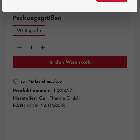
Artikel auf Lager.
auswählen
Packungsgrößen
90 Kapseln
Produkt Anzahl: Gib den gewünschten Wert e
In den Warenkorb
Zum Merkzettel hinzufügen
Produktnummer:
13894571
Hersteller:
Gall Pharma GmbH
EAN:
9008124 063478