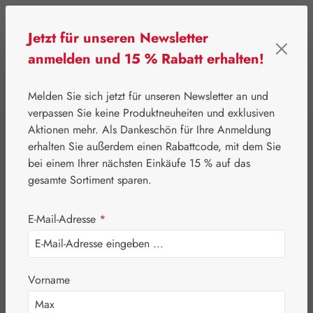
Zum Hauptinhalt springen
Jetzt für unseren Newsletter
anmelden und 15 % Rabatt erhalten!
0
Werkzeugleiste anzeigen
Du hast 0 Produkte
Melden Sie sich jetzt für unseren Newsletter an und
verpassen Sie keine Produktneuheiten und exklusiven
Aktionen mehr. Als Dankeschön für Ihre Anmeldung
⌂
Handelswaren
Nährstoffe
erhalten Sie außerdem einen Rabattcode, mit dem Sie
Burgerstein
bei einem Ihrer nächsten Einkäufe 15 % auf das
gesamte Sortiment sparen.
Coenzym Q-10 50
E-Mail-Adresse
*
mg Lutschtabletten
Vorname