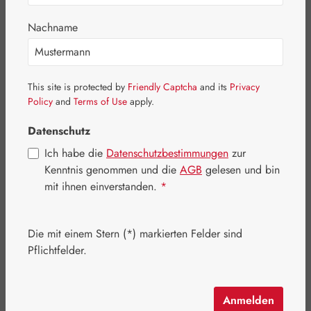
Nachname
Bildergalerie überspringen
This site is protected by
Friendly Captcha
and its
Privacy
Policy
and
Terms of Use
apply.
Datenschutz
Ich habe die
Datenschutzbestimmungen
zur
Kenntnis genommen und die
AGB
gelesen und bin
mit ihnen einverstanden.
*
Die mit einem Stern (*) markierten Felder sind
Pflichtfelder.
Regulärer Preis:
29,46 €
Inhalt:
0.049 Kilogramm
(601,22 € / 1 Kilogramm)
Anmelden
Preise inkl. MwSt. zzgl. Versandkosten