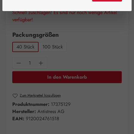
Schnell zuschlagen! Es sind nur noch wenige Artikel
verfügbar!
auswählen
Packungsgrößen
40 Stück
100 Stück
Produkt Anzahl: Gib den gewünschten Wert e
In den Warenkorb
Zum Merkzettel hinzufügen
Produktnummer:
17375129
Hersteller:
Antistress AG
EAN:
9120024761518