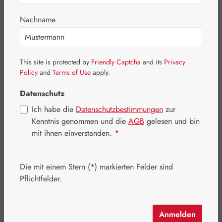
Nachname
This site is protected by
Friendly Captcha
and its
Privacy
Policy
and
Terms of Use
apply.
Datenschutz
Ich habe die
Datenschutzbestimmungen
zur
Kenntnis genommen und die
AGB
gelesen und bin
mit ihnen einverstanden.
*
Regulärer Preis:
20,00 €
Die mit einem Stern (*) markierten Felder sind
Inhalt:
0.1 Kilogramm
(200,00 € / 1 Kilogramm)
Pflichtfelder.
Preise inkl. MwSt. zzgl. Versandkosten
Artikel auf Lager.
Anmelden