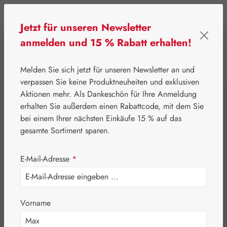
Zum Hauptinhalt springen
Jetzt für unseren Newsletter
anmelden und 15 % Rabatt erhalten!
0
Werkzeugleiste anzeigen
Du hast 0 Produkte
Melden Sie sich jetzt für unseren Newsletter an und
verpassen Sie keine Produktneuheiten und exklusiven
Aktionen mehr. Als Dankeschön für Ihre Anmeldung
⌂
Handelswaren
Nährstoffe
erhalten Sie außerdem einen Rabattcode, mit dem Sie
Alkorin® Pulver
bei einem Ihrer nächsten Einkäufe 15 % auf das
gesamte Sortiment sparen.
E-Mail-Adresse
*
Vorname
Bildergalerie überspringen