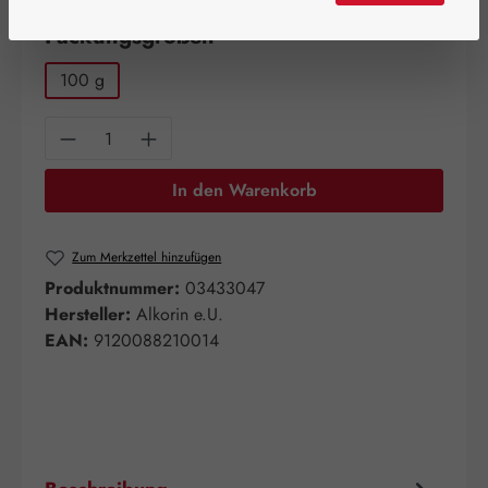
auswählen
Packungsgrößen
100 g
Produkt Anzahl: Gib den gewünschten Wert e
In den Warenkorb
Zum Merkzettel hinzufügen
Produktnummer:
03433047
Hersteller:
Alkorin e.U.
EAN:
9120088210014