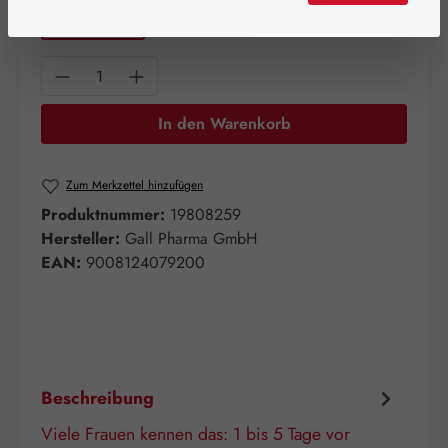
60 Kapseln
120 Kapseln
Produkt Anzahl: Gib den gewünschten Wert e
In den Warenkorb
Zum Merkzettel hinzufügen
Produktnummer:
19808259
Hersteller:
Gall Pharma GmbH
EAN:
9008124079200
Beschreibung
Viele Frauen kennen das: 1 bis 5 Tage vor