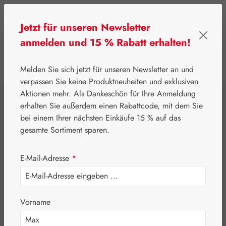
Zum Hauptinhalt springen
Jetzt für unseren Newsletter
anmelden und 15 % Rabatt erhalten!
0
Werkzeugleiste anzeigen
Du hast 0 Produkte
Melden Sie sich jetzt für unseren Newsletter an und
verpassen Sie keine Produktneuheiten und exklusiven
Aktionen mehr. Als Dankeschön für Ihre Anmeldung
⌂
Gall Pharma
Pflanzliche Produkte
erhalten Sie außerdem einen Rabattcode, mit dem Sie
Agnumens® mono
bei einem Ihrer nächsten Einkäufe 15 % auf das
gesamte Sortiment sparen.
10 mg Kapseln
E-Mail-Adresse
*
Vorname