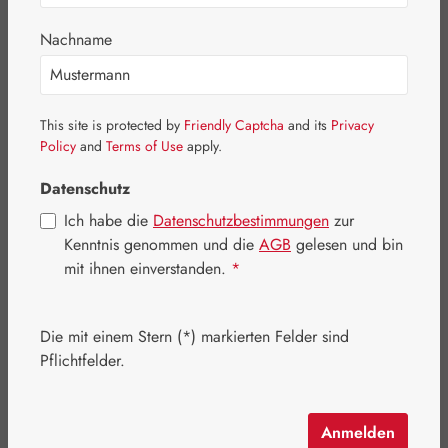
Bildergalerie überspringen
Nachname
This site is protected by
Friendly Captcha
and its
Privacy
Policy
and
Terms of Use
apply.
Datenschutz
Ich habe die
Datenschutzbestimmungen
zur
Kenntnis genommen und die
AGB
gelesen und bin
Verkaufspreis:
17,52 €
%
mit ihnen einverstanden.
*
Regulärer Preis:
21,90 €
(20% gespart)
Inhalt:
0.011 Kilogramm
(1.592,73 € / 1 Kilogramm)
Preise inkl. MwSt. zzgl. Versandkosten
Die mit einem Stern (*) markierten Felder sind
Pflichtfelder.
Artikel auf Lager.
auswählen
Packungsgrößen
Anmelden