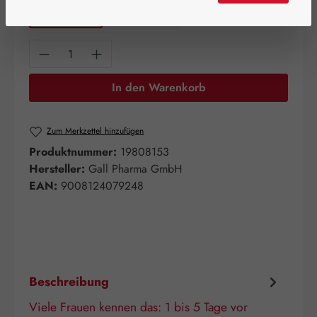
60 Kapseln
120 Kapseln
Produkt Anzahl: Gib den gewünschten Wert e
In den Warenkorb
Zum Merkzettel hinzufügen
Produktnummer:
19808153
Hersteller:
Gall Pharma GmbH
EAN:
9008124079248
Beschreibung
Viele Frauen kennen das: 1 bis 5 Tage vor