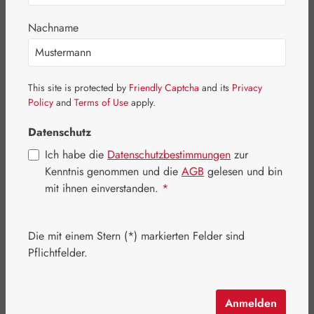
Bildergalerie überspringen
Nachname
This site is protected by
Friendly Captcha
and its
Privacy
Policy
and
Terms of Use
apply.
Datenschutz
Ich habe die
Datenschutzbestimmungen
zur
Kenntnis genommen und die
AGB
gelesen und bin
Verkaufspreis:
18,32 €
%
mit ihnen einverstanden.
*
Regulärer Preis:
22,90 €
(20% gespart)
Inhalt:
0.036 Kilogramm
(508,89 € / 1 Kilogramm)
Preise inkl. MwSt. zzgl. Versandkosten
Die mit einem Stern (*) markierten Felder sind
Pflichtfelder.
Artikel auf Lager.
auswählen
Packungsgrößen
Anmelden