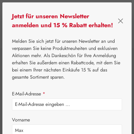
Zum Hauptinhalt springen
Jetzt für unseren Newsletter
anmelden und 15 % Rabatt erhalten!
0
Werkzeugleiste anzeigen
Du hast 0 Produkte
Melden Sie sich jetzt für unseren Newsletter an und
verpassen Sie keine Produktneuheiten und exklusiven
Aktionen mehr. Als Dankeschön für Ihre Anmeldung
⌂
Gall Pharma
Pflanzliche Produkte
erhalten Sie außerdem einen Rabattcode, mit dem Sie
Agnumens® comp.
bei einem Ihrer nächsten Einkäufe 15 % auf das
gesamte Sortiment sparen.
4 mg Kapseln
E-Mail-Adresse
*
Vorname