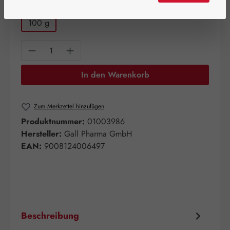
auswählen
Packungsgrößen
100 g
Produkt Anzahl: Gib den gewünschten Wert e
In den Warenkorb
Zum Merkzettel hinzufügen
Produktnummer:
01003986
Hersteller:
Gall Pharma GmbH
EAN:
9008124006497
Beschreibung