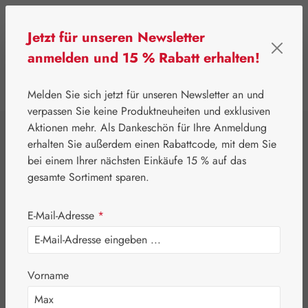
Zum Hauptinhalt springen
Jetzt für unseren Newsletter
anmelden und 15 % Rabatt erhalten!
0
Werkzeugleiste anzeigen
Du hast 0 Produkte
Melden Sie sich jetzt für unseren Newsletter an und
verpassen Sie keine Produktneuheiten und exklusiven
Aktionen mehr. Als Dankeschön für Ihre Anmeldung
⌂
Gall Pharma
Aminosäuren
erhalten Sie außerdem einen Rabattcode, mit dem Sie
L-Valin GPH Pulver
bei einem Ihrer nächsten Einkäufe 15 % auf das
gesamte Sortiment sparen.
E-Mail-Adresse
*
Vorname
Bildergalerie überspringen