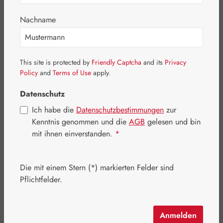
Nachname
This site is protected by
Friendly Captcha
and its
Privacy
Policy
and
Terms of Use
apply.
Datenschutz
Ich habe die
Datenschutzbestimmungen
zur
Kenntnis genommen und die
AGB
gelesen und bin
mit ihnen einverstanden.
*
Regulärer Preis:
86,00 €
Inhalt:
0.1 Kilogramm
(860,00 € / 1 Kilogramm)
Die mit einem Stern (*) markierten Felder sind
Preise inkl. MwSt. zzgl. Versandkosten
Pflichtfelder.
Artikel auf Lager.
Anmelden