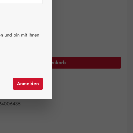
ger.
auswählen
größen
n und bin mit ihnen
Anzahl: Gib den gewünschten Wert ein oder 
In den Warenkorb
el hinzufügen
Anmelden
mer:
01003992
all Pharma GmbH
24006435