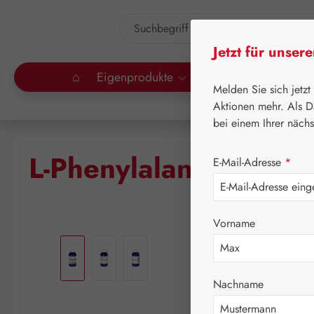
um Hauptinhalt springen
Zur Suche springen
Jetzt für unser
⌂
Eigenprodukte
Gall Pharma
Lei
Melden Sie sich jetzt
Aktionen mehr. Als D
bei einem Ihrer näch
L-Phenylalanin GPH P
E-Mail-Adresse
*
Vorname
Bildergalerie überspringen
Nachname