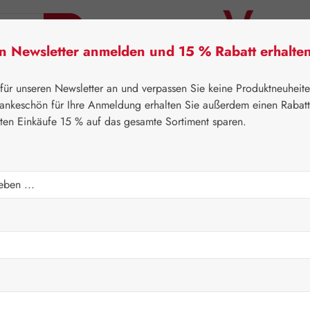
en Newsletter anmelden und 15 % Rabatt erhalte
tner Lifecare
Pater Severin Naturprodukte
Handels
 für unseren Newsletter an und verpassen Sie keine Produktneuheit
ankeschön für Ihre Anmeldung erhalten Sie außerdem einen Rabat
sten Einkäufe 15 % auf das gesamte Sortiment sparen.
⌂
Gall Pharma
Aminosäuren
ulver
Regulärer Prei
101,60
Inhalt:
0.1 Kilo
Preise inkl. M