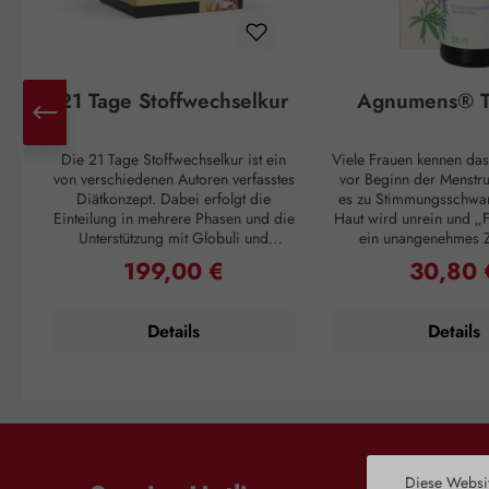
21 Tage Stoffwechselkur
Agnumens® T
Die 21 Tage Stoffwechselkur ist ein
Viele Frauen kennen das
von verschiedenen Autoren verfasstes
vor Beginn der Menstr
Diätkonzept. Dabei erfolgt die
es zu Stimmungsschwa
Einteilung in mehrere Phasen und die
Haut wird unrein und „F
Unterstützung mit Globuli und
ein unangenehmes 
Vitalstoffen. Unser 21 Tage
Unterleib. Und ganz pl
199,00 €
30,80 
Regulärer Preis:
Regulärer 
Stoffwechsel Paket enthält diese
Einsetzen der Periode
Zusatzbausteine, welche Sie in
Unannehmlichkeiten vo
Absprache mit Ihrem Diätberater
sich 3 – 4 Wochen 
Details
Details
oder nach Ihrem persönlichen
wiederholen. Doch auch
Diätplan einsetzen können. Die Kur
ein Kraut gewachs
ergibt sich aus der Ladephase, der
Pflanzenstoffe aus den
Abnehmphase, der
Mönchspfeffers greifen
Stabilisierungsphase und der
in den Hormonhaushalt 
Erhaltungsphase.Das 21 Tage
und schaffen so Harmo
Stoffwechsel Paket enthält: A-Z
weiblichen Zyklus. Die
Komplex Tabletten Flohsamenschalen
der Dopaminrezept
Diese Websit