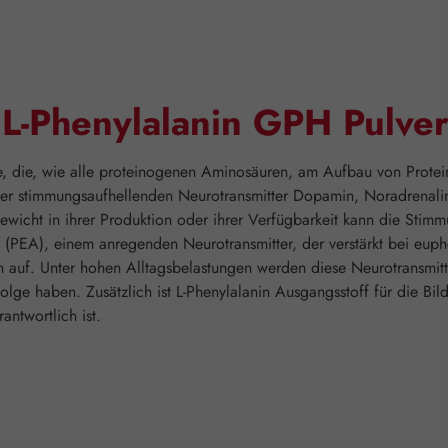
"L-Phenylalanin GPH Pulve
e, die, wie alle proteinogenen Aminosäuren, am Aufbau von Proteine
er stimmungsaufhellenden Neurotransmitter Dopamin, Noradrenalin u
ewicht in ihrer Produktion oder ihrer Verfügbarkeit kann die Sti
 (PEA), einem anregenden Neurotransmitter, der verstärkt bei euph
en auf. Unter hohen Alltagsbelastungen werden diese Neurotransmit
ge haben. Zusätzlich ist L-Phenylalanin Ausgangsstoff für die Bil
ntwortlich ist.