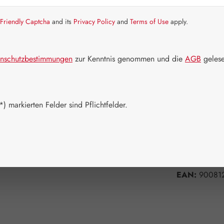
Artikel auf La
Friendly Captcha
and its
Privacy Policy
and
Terms of Use
apply.
Packungs
100 g
nschutzbestimmungen
zur Kenntnis genommen und die
AGB
gelese
Produkt 
) markierten Felder sind Pflichtfelder.
Zum Merkzett
Produktnum
Hersteller:
G
EAN:
90081