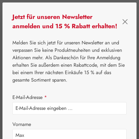
Zum Hauptinhalt springen
Jetzt für unseren Newsletter
anmelden und 15 % Rabatt erhalten!
0
Werkzeugleiste anzeigen
Du hast 0 Produkte
Melden Sie sich jetzt für unseren Newsletter an und
verpassen Sie keine Produktneuheiten und exklusiven
Aktionen mehr. Als Dankeschön für Ihre Anmeldung
⌂
Eigenprodukte
Nährstoffe
erhalten Sie außerdem einen Rabattcode, mit dem Sie
Drei Bitter Hecht
bei einem Ihrer nächsten Einkäufe 15 % auf das
gesamte Sortiment sparen.
Kapseln
E-Mail-Adresse
*
Vorname
Bildergalerie überspringen