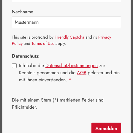
Nachname
This site is protected by
Friendly Captcha
and its
Privacy
Policy
and
Terms of Use
apply.
Datenschutz
Ich habe die
Datenschutzbestimmungen
zur
Kenntnis genommen und die
AGB
gelesen und bin
mit ihnen einverstanden.
*
Regulärer Preis:
532,00 €
Die mit einem Stern (*) markierten Felder sind
Inhalt:
0.666 Kilogramm
(798,80 € / 1 Kilogramm)
Pflichtfelder.
Preise inkl. MwSt. zzgl. Versandkosten
Bald wieder verfügbar!
Anmelden