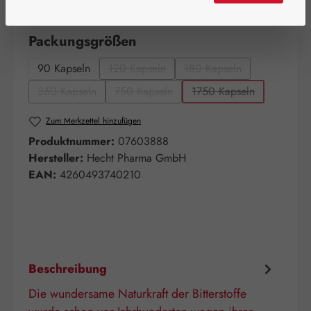
Nicht mehr verfügbar
auswählen
Packungsgrößen
90 Kapseln
120 Kapseln
180 Kapseln
(Diese Option ist zurzeit nicht verfügbar.)
(Diese Option ist zurzeit
360 Kapseln
750 Kapseln
1750 Kapseln
(Diese Option ist zurzeit nicht verfügbar.)
(Diese Option ist zurzeit nicht verfügbar.)
(Diese Option ist zurz
Zum Merkzettel hinzufügen
Produktnummer:
07603888
Hersteller:
Hecht Pharma GmbH
EAN:
4260493740210
Beschreibung
Die wundersame Naturkraft der Bitterstoffe