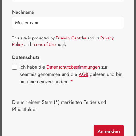
Bildergalerie überspringen
Nachname
This site is protected by
Friendly Captcha
and its
Privacy
Policy
and
Terms of Use
apply.
Datenschutz
Ich habe die
Datenschutzbestimmungen
zur
Kenntnis genommen und die
AGB
gelesen und bin
mit ihnen einverstanden.
*
Die mit einem Stern (*) markierten Felder sind
Pflichtfelder.
Regulärer Preis:
44,70 €
Inhalt:
0.45 Kilogramm
(99,33 € / 1 Kilogramm)
Preise inkl. MwSt. zzgl. Versandkosten
Anmelden