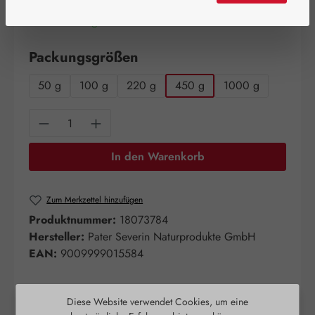
Artikel auf Lager.
auswählen
Packungsgrößen
50 g
100 g
220 g
450 g
1000 g
Produkt Anzahl: Gib den gewünschten Wert e
In den Warenkorb
Zum Merkzettel hinzufügen
Produktnummer:
18073784
Hersteller:
Pater Severin Naturprodukte GmbH
EAN:
9009999015584
Diese Website verwendet Cookies, um eine