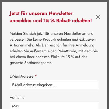
Zum Hauptinhalt springen
Jetzt für unseren Newsletter
anmelden und 15 % Rabatt erhalten!
0
Werkzeugleiste anzeigen
Du hast 0 Produkte
Melden Sie sich jetzt für unseren Newsletter an und
verpassen Sie keine Produktneuheiten und exklusiven
Aktionen mehr. Als Dankeschön für Ihre Anmeldung
⌂
Pater Severin Naturprodukte
Schönheit & Pflege
erhalten Sie außerdem einen Rabattcode, mit dem Sie
Salicylvaseline
bei einem Ihrer nächsten Einkäufe 15 % auf das
gesamte Sortiment sparen.
10% Salbe
E-Mail-Adresse
*
Vorname