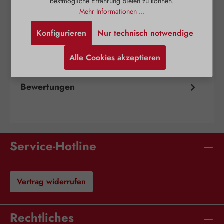
bestmögliche Erfahrung bieten zu können.
Mehr Informationen ...
Beschreibung
Konfigurieren
Nur technisch notwendige
Salicylvaseline ist eine Salbe auf Vaselinebasis,
welche den Wirkstoff Salicylsäure enthält. Sie
Alle Cookies akzeptieren
hat hornhautauflösende, ant…
Mehr
Bewertungen
Service-Hotline
Vertrag widerrufen
Rechtliches