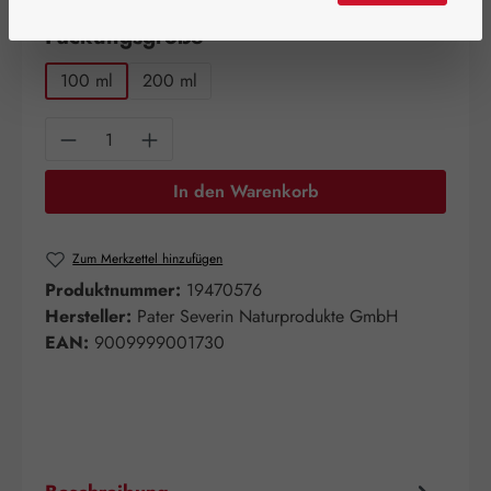
auswählen
Packungsgröße
100 ml
200 ml
Produkt Anzahl: Gib den gewünschten Wert e
In den Warenkorb
Zum Merkzettel hinzufügen
Produktnummer:
19470576
Hersteller:
Pater Severin Naturprodukte GmbH
EAN:
9009999001730