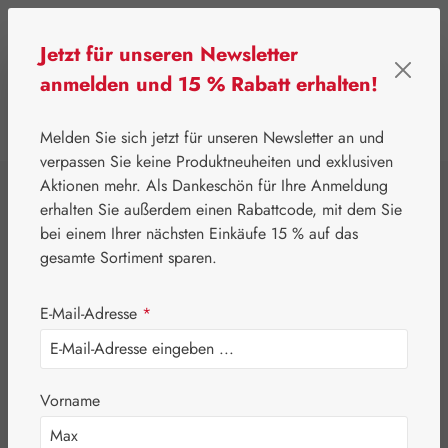
Zum Hauptinhalt springen
Jetzt für unseren Newsletter
anmelden und 15 % Rabatt erhalten!
0
Werkzeugleiste anzeigen
Du hast 0 Produkte
Melden Sie sich jetzt für unseren Newsletter an und
verpassen Sie keine Produktneuheiten und exklusiven
Aktionen mehr. Als Dankeschön für Ihre Anmeldung
⌂
Pater Severin Naturprodukte
Sirupe
erhalten Sie außerdem einen Rabattcode, mit dem Sie
Eibisch Sirup
bei einem Ihrer nächsten Einkäufe 15 % auf das
gesamte Sortiment sparen.
E-Mail-Adresse
*
Vorname
Bildergalerie überspringen