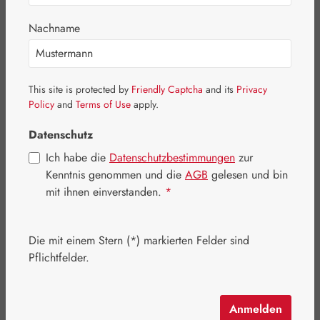
Nachname
This site is protected by
Friendly Captcha
and its
Privacy
Policy
and
Terms of Use
apply.
Datenschutz
Ich habe die
Datenschutzbestimmungen
zur
Kenntnis genommen und die
AGB
gelesen und bin
mit ihnen einverstanden.
*
Regulärer Preis:
11,90 €
Die mit einem Stern (*) markierten Felder sind
Inhalt:
0.1 Liter
(119,00 € / 1 Liter)
Pflichtfelder.
Preise inkl. MwSt. zzgl. Versandkosten
Artikel auf Lager.
Anmelden