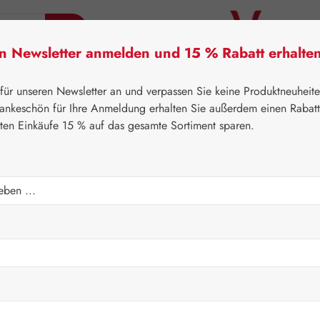
en Newsletter anmelden und 15 % Rabatt erhalte
tner Lifecare
Pater Severin Naturprodukte
Handels
 für unseren Newsletter an und verpassen Sie keine Produktneuheit
ankeschön für Ihre Anmeldung erhalten Sie außerdem einen Rabat
sten Einkäufe 15 % auf das gesamte Sortiment sparen.
⌂
Handelswaren
Kosmetik & Körperpflege
en Mineralbad
Regulärer Prei
35,90 
Inhalt:
1 Kilogr
Preise inkl. M