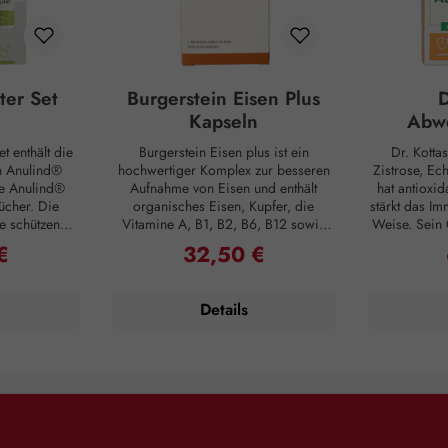
ter Set
Burgerstein Eisen Plus
D
Kapseln
Abwe
t enthält die
Burgerstein Eisen plus ist ein
Dr. Kotta
n Anulind®
hochwertiger Komplex zur besseren
Zistrose, Ec
e Anulind®
Aufnahme von Eisen und enthält
hat antioxid
ücher. Die
organisches Eisen, Kupfer, die
stärkt das Im
e schützende
Vitamine A, B1, B2, B6, B12 sowie
Weise. Sein 
rung der
Pantothensäure, Folsäure und Vitamin
Welt: Tee
€
32,50 €
Preis:
Regulärer Preis:
hoiden und
C. Burgerstein Eisen plus ist gut
Mittelmeerra
ilft bei
verträglich und eignet sich für die
stammt aus
nd Brennen.
regelmäßige und langfristige
positiven Ei
Details
, der schützt
Einnahme. Eisen ist als Bestandteil
den Ind
te, cremige
des Hämoglobins am
Taigawur
Reinigung für
Sauerstofftransport im Blut und
traditionell
 äußeren
dessen Speicherung beteiligt und
Dr. Kottas 
ders auf die
spielt eine Rolle im
zudem wer
merzenden
Energiestoffwechsel. Das enthaltene
Vitamin B
timmt. Die
Vitamin C erhöht die Eisenaufnahme,
Schleimhäute
eal für die
und Kupfer trägt zu einem normalen
B12. Zubereitung: Pro Tasse (125 ml)