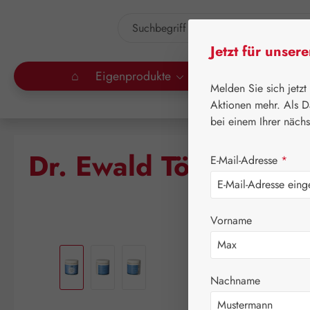
um Hauptinhalt springen
Zur Suche springen
Jetzt für unser
⌂
Eigenprodukte
Gall Pharma
Lei
Melden Sie sich jetzt
Aktionen mehr. Als D
bei einem Ihrer näch
Dr. Ewald Töth® Bas
E-Mail-Adresse
*
Vorname
Bildergalerie überspringen
Nachname