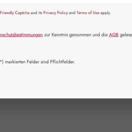
Bald wieder v
Friendly Captcha
and its
Privacy Policy
and
Terms of Use
apply.
Nicht mehr
Packungs
nschutzbestimmungen
zur Kenntnis genommen und die
AGB
gelese
1000 g
(Diese Opt
Zum Merkzett
) markierten Felder sind Pflichtfelder.
Produktnum
Hersteller:
L