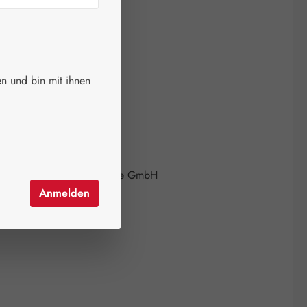
erfügbar!
 verfügbar
auswählen
größen
n und bin mit ihnen
ion ist zurzeit nicht verfügbar.)
el hinzufügen
mer:
10751865
icht-Quanten Naturprodukte GmbH
Anmelden