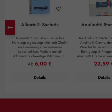
Alkorin® Sachets
Anulind® Star
Alkorin® Pulver ist ein basisches
Das Anulind® Starter Se
Nahrungsergänzungsmittel mit Cholin
Anulind® Creme, de
zur Förderung einer normalen
Waschschaum und di
Leberfunktion. Weiters enthält
Reinigungs-& Pfleget
Alkorin® hochwertige Vitamine und
Anulind® Creme ist ein
Mineralstoffe, welche den Körper in
Emulsion zur Linde
6,00 €
23,59 
Regulärer Preis:
Regulärer 
Ab
wichtigen Bereichen unterstützen. Die
Symptome bei Hämorr
basischen Inhaltsstoffe unterstützen
Analbeschwerden. H
gemeinsam mit Zink einen normalen
Schmerzen, Juckreiz u
Details
Details
Säure-Basen-Stoffwechsel.
Erzeugt einen Gleitfilm
Verzehrempfehlung: 1 Sachet (= 4g)
und erfrischt. Der zar
in ¼ Liter Wasser auflösen und VOR
Schaum ist die ideale 
dem Schlafengehen einnehmen.
den empfindlichen
Zusammensetzung: Glukose, Fruktose,
Analbereich und beson
Magnesiumcarbonat,
Anwendung bei sch
Magnesiumoxid,
Hämorrhoiden abges
Natriumhydrogencarbonat,
milden Tücher sind id