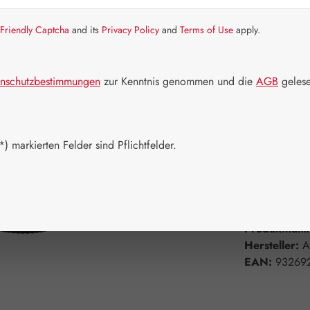
Friendly Captcha
and its
Privacy Policy
and
Terms of Use
apply.
Artikel auf La
Packungs
nschutzbestimmungen
zur Kenntnis genommen und die
AGB
gelese
15 ml
Produkt 
) markierten Felder sind Pflichtfelder.
Zum Merkzett
Produktnum
Hersteller:
A
EAN:
93269