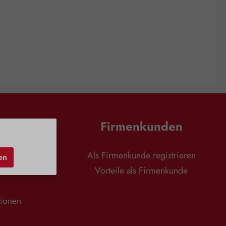
en
Firmenkunden
nd
Als Firmenkunde registrieren
en
r
Vorteile als Firmenkunde
tionen