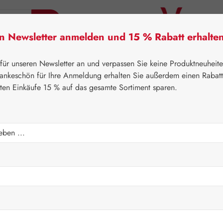
en Newsletter anmelden und 15 % Rabatt erhalte
tner Lifecare
Pater Severin Naturprodukte
Handels
 für unseren Newsletter an und verpassen Sie keine Produktneuheit
ankeschön für Ihre Anmeldung erhalten Sie außerdem einen Rabat
sten Einkäufe 15 % auf das gesamte Sortiment sparen.
itner Lifecare
Blütenessenzen
Australian Bush Flowers E
Regulärer Prei
18,00 
Inhalt:
0.015 Lit
Preise inkl. M