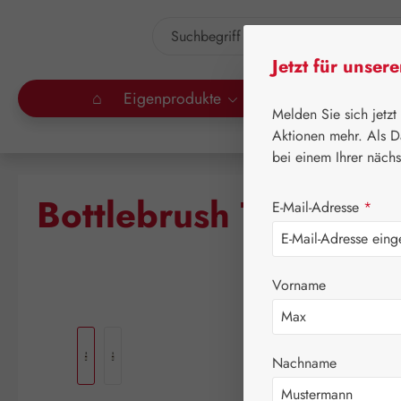
um Hauptinhalt springen
Zur Suche springen
Jetzt für unser
⌂
Eigenprodukte
Gall Pharma
Lei
Melden Sie sich jetzt
Aktionen mehr. Als D
bei einem Ihrer näch
⌂
Le
Bottlebrush Tropfen
E-Mail-Adresse
*
Vorname
Bildergalerie überspringen
Nachname