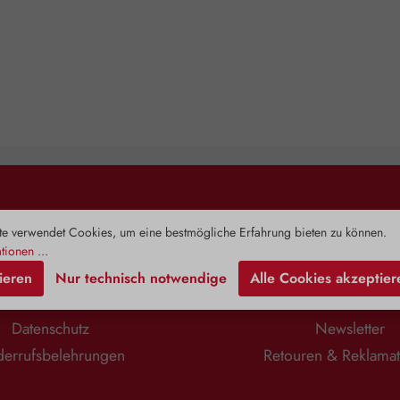
Rechtliches
Information
e verwendet Cookies, um eine bestmögliche Erfahrung bieten zu können.
tionen ...
Impressum
Zahlung & Versa
ieren
Nur technisch notwendige
Alle Cookies akzeptier
AGB
Kontaktformula
Datenschutz
Newsletter
errufsbelehrungen
Retouren & Reklama