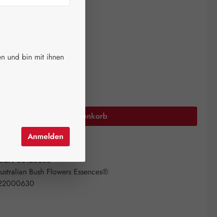
ger.
auswählen
größen
n und bin mit ihnen
Anzahl: Gib den gewünschten Wert ein oder 
In den Warenkorb
Anmelden
el hinzufügen
mer:
06126386
ustralian Bush Flowers Essences®
22000630